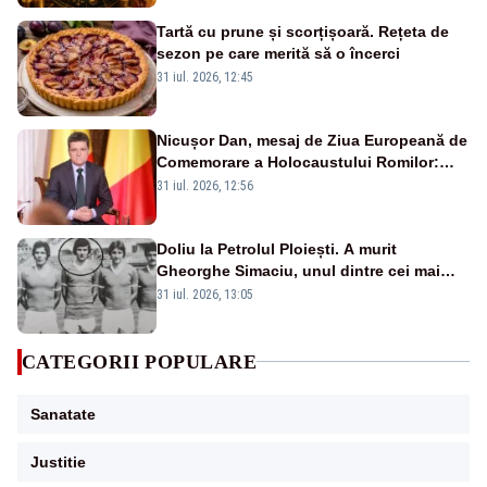
Tartă cu prune și scorțișoară. Rețeta de
sezon pe care merită să o încerci
31 iul. 2026, 12:45
Nicușor Dan, mesaj de Ziua Europeană de
Comemorare a Holocaustului Romilor:
„Avem datoria să păstrăm vie memoria
31 iul. 2026, 12:56
victimelor”
Doliu la Petrolul Ploiești. A murit
Gheorghe Simaciu, unul dintre cei mai
mari golgheteri din istoria clubului
31 iul. 2026, 13:05
CATEGORII POPULARE
Sanatate
Justitie