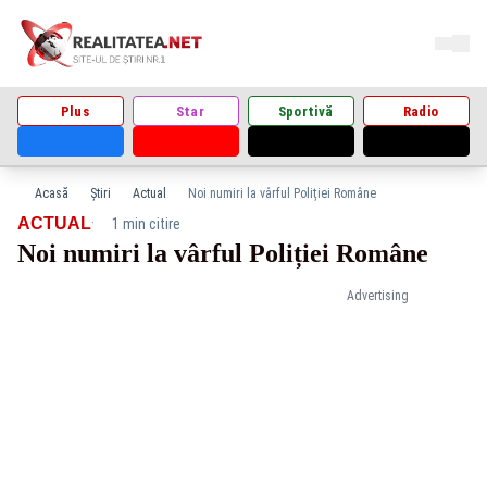
Plus
Star
Sportivă
Radio
Acasă
Știri
Actual
Noi numiri la vârful Poliției Române
·
ACTUAL
1 min citire
Noi numiri la vârful Poliției Române
Advertising