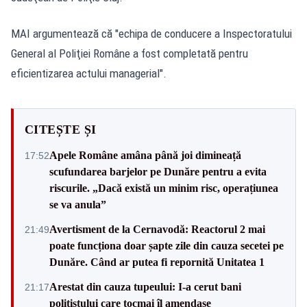
MAI argumentează că "echipa de conducere a Inspectoratului
General al Poliţiei Române a fost completată pentru
eficientizarea actului managerial".
CITEȘTE ȘI
Apele Române amâna până joi dimineață
17:52
scufundarea barjelor pe Dunăre pentru a evita
riscurile. „Dacă există un minim risc, operațiunea
se va anula”
Avertisment de la Cernavodă: Reactorul 2 mai
21:49
poate funcționa doar șapte zile din cauza secetei pe
Dunăre. Când ar putea fi repornită Unitatea 1
Arestat din cauza tupeului: I-a cerut bani
21:17
polițistului care tocmai îl amendase