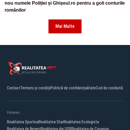
nou numele Poliției și Ghișeul.ro pentru a goli conturile
românilor
Mai Multe
Contact
Termeni și condiții
Politică de confidențialitate
Cod de conduită
Parteneri:
Realitatea Sportiva
Realitatea Star
Realitatea Ecologista
Realitatea de Neamt
Realitatea din USR
Realitatea de Covasna