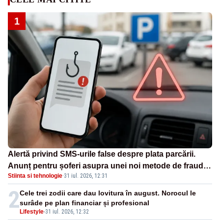
1
Alertă privind SMS-urile false despre plata parcării.
Anunț pentru șoferi asupra unei noi metode de fraudă
Stiinta si tehnologie
·
31 iul. 2026, 12:31
online
2
Cele trei zodii care dau lovitura în august. Norocul le
surâde pe plan financiar și profesional
Lifestyle
-
31 iul. 2026, 12:32