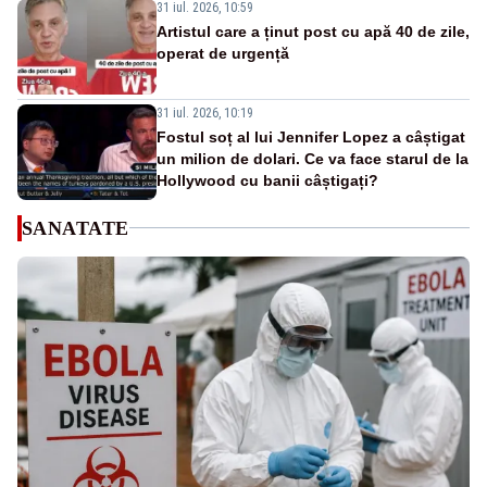
31 iul. 2026, 10:59
Artistul care a ținut post cu apă 40 de zile,
operat de urgență
31 iul. 2026, 10:19
Fostul soț al lui Jennifer Lopez a câștigat
un milion de dolari. Ce va face starul de la
Hollywood cu banii câștigați?
SANATATE