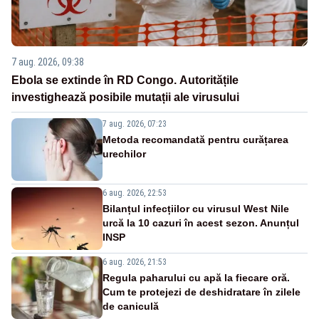
7 aug. 2026, 09:38
Ebola se extinde în RD Congo. Autoritățile
investighează posibile mutații ale virusului
7 aug. 2026, 07:23
Metoda recomandată pentru curățarea
urechilor
6 aug. 2026, 22:53
Bilanțul infecțiilor cu virusul West Nile
urcă la 10 cazuri în acest sezon. Anunțul
INSP
6 aug. 2026, 21:53
Regula paharului cu apă la fiecare oră.
Cum te protejezi de deshidratare în zilele
de caniculă