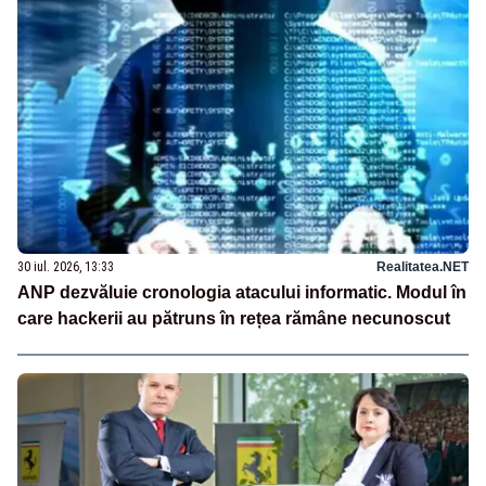
30 iul. 2026, 13:33
Realitatea.NET
ANP dezvăluie cronologia atacului informatic. Modul în
care hackerii au pătruns în rețea rămâne necunoscut