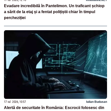
17 iul. 2026, 12:10
Realitatea.NET
Evadare incredibilă în Pantelimon. Un traficant șchiop
a sărit de la etaj și a fentat polițiștii chiar în timpul
percheziției
17 iul. 2026, 10:57
Iulian Budusan
Alertă de securitate în România: Escrocii folosesc din