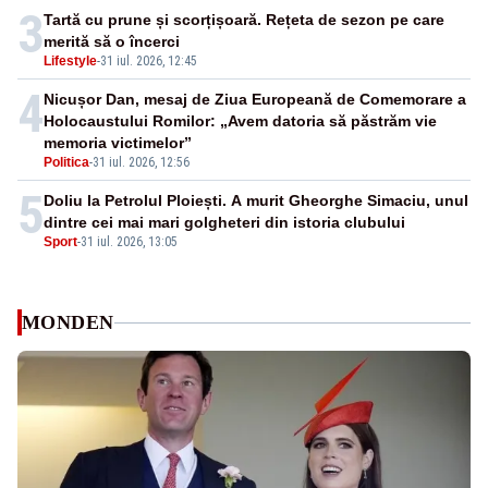
3
Tartă cu prune și scorțișoară. Rețeta de sezon pe care
merită să o încerci
Lifestyle
-
31 iul. 2026, 12:45
4
Nicușor Dan, mesaj de Ziua Europeană de Comemorare a
Holocaustului Romilor: „Avem datoria să păstrăm vie
memoria victimelor”
Politica
-
31 iul. 2026, 12:56
5
Doliu la Petrolul Ploiești. A murit Gheorghe Simaciu, unul
dintre cei mai mari golgheteri din istoria clubului
Sport
-
31 iul. 2026, 13:05
MONDEN