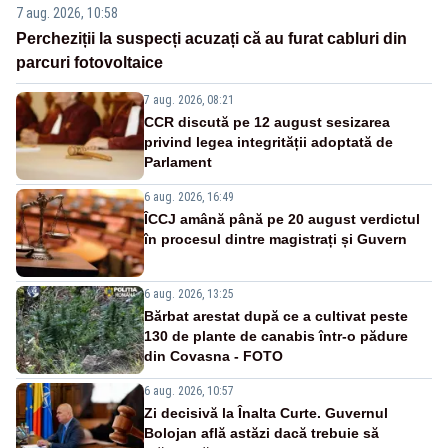
7 aug. 2026, 10:58
Percheziții la suspecți acuzați că au furat cabluri din
parcuri fotovoltaice
7 aug. 2026, 08:21
CCR discută pe 12 august sesizarea
privind legea integrității adoptată de
Parlament
6 aug. 2026, 16:49
ÎCCJ amână până pe 20 august verdictul
în procesul dintre magistrați și Guvern
6 aug. 2026, 13:25
Bărbat arestat după ce a cultivat peste
130 de plante de canabis într-o pădure
din Covasna - FOTO
6 aug. 2026, 10:57
Zi decisivă la Înalta Curte. Guvernul
Bolojan află astăzi dacă trebuie să