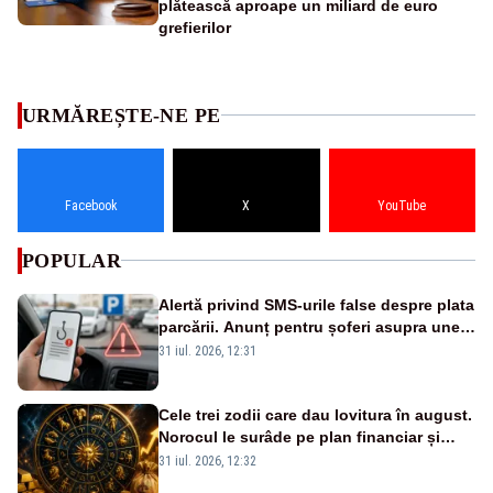
plătească aproape un miliard de euro
grefierilor
URMĂREȘTE-NE PE
Facebook
X
YouTube
POPULAR
Alertă privind SMS-urile false despre plata
parcării. Anunț pentru șoferi asupra unei
noi metode de fraudă online
31 iul. 2026, 12:31
Cele trei zodii care dau lovitura în august.
Norocul le surâde pe plan financiar și
profesional
31 iul. 2026, 12:32