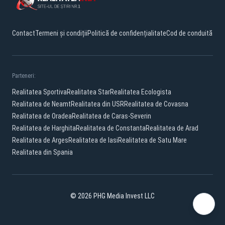
Contact
Termeni și condiții
Politică de confidențialitate
Cod de conduită
Parteneri:
Realitatea Sportiva
Realitatea Star
Realitatea Ecologista
Realitatea de Neamt
Realitatea din USR
Realitatea de Covasna
Realitatea de Oradea
Realitatea de Caras-Severin
Realitatea de Harghita
Realitatea de Constanta
Realitatea de Arad
Realitatea de Arges
Realitatea de Iasi
Realitatea de Satu Mare
Realitatea din Spania
© 2026 PHG Media Invest LLC
Facebook
YouTube
X
TikTok