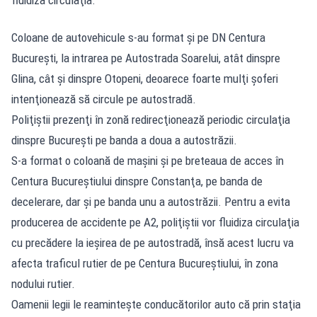
Coloane de autovehicule s-au format şi pe DN Centura
Bucureşti, la intrarea pe Autostrada Soarelui, atât dinspre
Glina, cât şi dinspre Otopeni, deoarece foarte mulţi şoferi
intenţionează să circule pe autostradă.
Poliţiştii prezenţi în zonă redirecţionează periodic circulaţia
dinspre Bucureşti pe banda a doua a autostrăzii.
S-a format o coloană de maşini şi pe breteaua de acces în
Centura Bucureştiului dinspre Constanţa, pe banda de
decelerare, dar şi pe banda unu a autostrăzii. Pentru a evita
producerea de accidente pe A2, poliţiştii vor fluidiza circulaţia
cu precădere la ieşirea de pe autostradă, însă acest lucru va
afecta traficul rutier de pe Centura Bucureştiului, în zona
nodului rutier.
Oamenii legii le reaminteşte conducătorilor auto că prin staţia