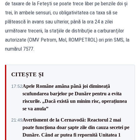
de taxare de la Feteşti se poate trece liber pe benzile doi şi
trei, în ambele sensuri, cu obligativitatea ca taxa să se
plătească în avans sau ulterior, până la ora 24 a zilei
următoare trecerii, la staţiile de distribuţie a carburanţilor
autorizate (OMV Petrom, Mol, ROMPETROL) ori prin SMS, la
numărul 7577.
CITEȘTE ȘI
Apele Române amâna până joi dimineață
17:52
scufundarea barjelor pe Dunăre pentru a evita
riscurile. „Dacă există un minim risc, operațiunea
se va anula”
Avertisment de la Cernavodă: Reactorul 2 mai
21:49
poate funcționa doar șapte zile din cauza secetei pe
Dunăre. Când ar putea fi repornită Unitatea 1