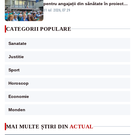
pentru angajații din sănătate în proiectul
Legii salarizării
31 iul. 2026, 07:29
CATEGORII POPULARE
Sanatate
Justitie
Sport
Horoscop
Economie
Monden
MAI MULTE ȘTIRI DIN
ACTUAL