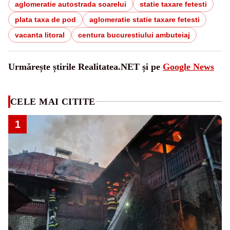
aglomeratie autostrada soarelui
statie taxare fetesti
plata taxa de pod
aglomeratie statie taxare fetesti
vacanta litoral
centura bucurestiului ambuteiaj
Urmărește știrile Realitatea.NET și pe
Google News
CELE MAI CITITE
1