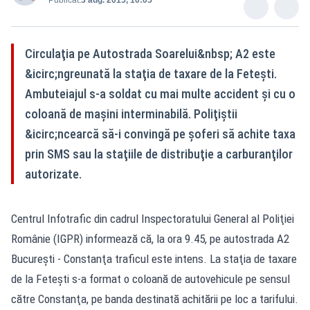
Circulaţia pe Autostrada Soarelui&nbsp; A2 este
&icirc;ngreunată la staţia de taxare de la Feteşti.
Ambuteiajul s-a soldat cu mai multe accident şi cu o
coloană de maşini interminabilă. Poliţiştii
&icirc;ncearcă să-i convingă pe şoferi să achite taxa
prin SMS sau la staţiile de distribuţie a carburanţilor
autorizate.
Centrul Infotrafic din cadrul Inspectoratului General al Poliţiei
Românie (IGPR) informează că, la ora 9.45, pe autostrada A2
Bucureşti - Constanţa traficul este intens. La staţia de taxare
de la Feteşti s-a format o coloană de autovehicule pe sensul
către Constanţa, pe banda destinată achitării pe loc a tarifului.