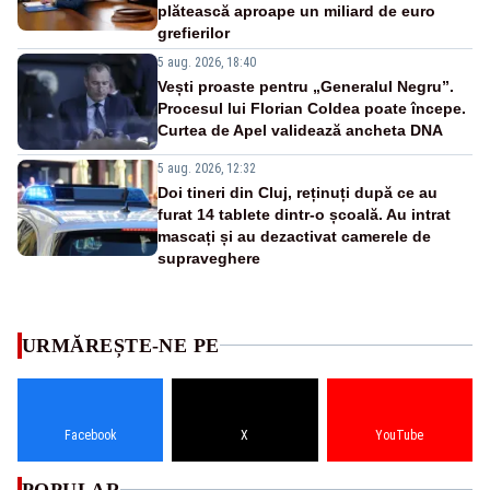
plătească aproape un miliard de euro
grefierilor
5 aug. 2026, 18:40
Vești proaste pentru „Generalul Negru”.
Procesul lui Florian Coldea poate începe.
Curtea de Apel validează ancheta DNA
5 aug. 2026, 12:32
Doi tineri din Cluj, reținuți după ce au
furat 14 tablete dintr-o școală. Au intrat
mascați și au dezactivat camerele de
supraveghere
URMĂREȘTE-NE PE
Facebook
X
YouTube
POPULAR