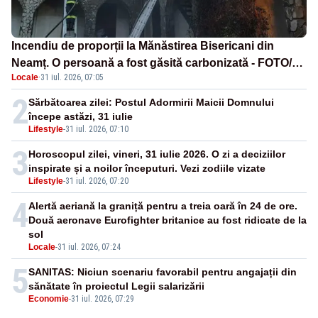
Incendiu de proporții la Mănăstirea Bisericani din
Neamț. O persoană a fost găsită carbonizată - FOTO/
Locale
·
31 iul. 2026, 07:05
VIDEO
2
Sărbătoarea zilei: Postul Adormirii Maicii Domnului
începe astăzi, 31 iulie
Lifestyle
-
31 iul. 2026, 07:10
3
Horoscopul zilei, vineri, 31 iulie 2026. O zi a deciziilor
inspirate și a noilor începuturi. Vezi zodiile vizate
Lifestyle
-
31 iul. 2026, 07:20
4
Alertă aeriană la graniță pentru a treia oară în 24 de ore.
Două aeronave Eurofighter britanice au fost ridicate de la
sol
Locale
-
31 iul. 2026, 07:24
5
SANITAS: Niciun scenariu favorabil pentru angajații din
sănătate în proiectul Legii salarizării
Economie
-
31 iul. 2026, 07:29