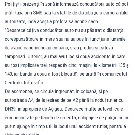
Poliţiştii prezenţi în zonă informează conducătorii auto că pot
plăti taxa prin SMS sau la staţiile de distribuţie a carburanţilor
autorizate, însă aceştia preferă să achite cash.
"Deoarece câţiva conducători auto nu au păstrat o distanţă
corespunzătoare în mers sau nu au pus în funcţiune luminile
de avarie când încheiau coloana, s-au produs şi câteva
tamponări. Ulterior, au mai avut loc şi două accidente în care
au fost implicate trei, respectiv cinci maşini, la kilometrii 135 şi
140, iar banda a doua a fost blocată", se arată în comunicatul
Centrului Infotrafic.
De asemenea, se circulă îngreunat, în coloană, şi pe
autostrada A4, de la ieşirea de pe A2 până la nodul rutier cu
DN39, în apropiere de Agigea. Deoarece multe autovehicule
erau încadrate pe banda de urgenţă, echipajele de poliţie nu au
putut ajunge în timp util la locul unui accident rutier, pentru a
fluidiza circulaţia.