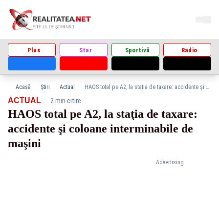
Plus
Star
Sportivă
Radio
Acasă
Știri
Actual
HAOS total pe A2, la staţia de taxare: accidente şi coloane interminabile de maşini
·
ACTUAL
2 min citire
HAOS total pe A2, la staţia de taxare:
accidente şi coloane interminabile de
maşini
Advertising