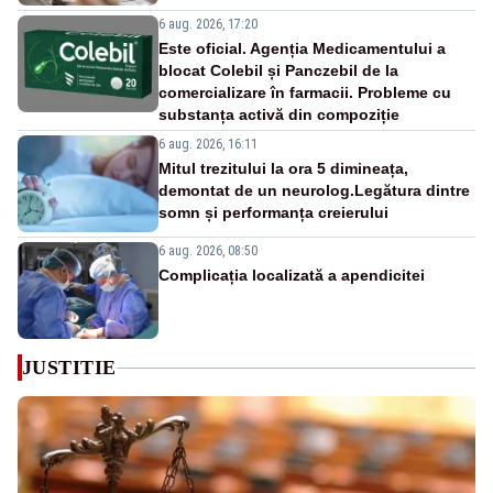
6 aug. 2026, 17:20
Este oficial. Agenția Medicamentului a
blocat Colebil și Panczebil de la
comercializare în farmacii. Probleme cu
substanța activă din compoziție
6 aug. 2026, 16:11
Mitul trezitului la ora 5 dimineața,
demontat de un neurolog.Legătura dintre
somn și performanța creierului
6 aug. 2026, 08:50
Complicația localizată a apendicitei
JUSTITIE