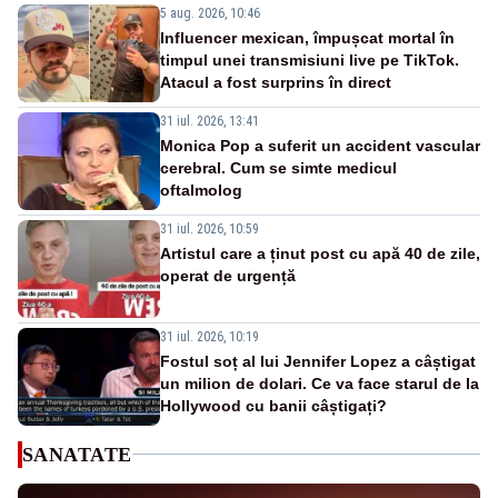
5 aug. 2026, 10:46
Influencer mexican, împușcat mortal în
timpul unei transmisiuni live pe TikTok.
Atacul a fost surprins în direct
31 iul. 2026, 13:41
Monica Pop a suferit un accident vascular
cerebral. Cum se simte medicul
oftalmolog
31 iul. 2026, 10:59
Artistul care a ținut post cu apă 40 de zile,
operat de urgență
31 iul. 2026, 10:19
Fostul soț al lui Jennifer Lopez a câștigat
un milion de dolari. Ce va face starul de la
Hollywood cu banii câștigați?
SANATATE