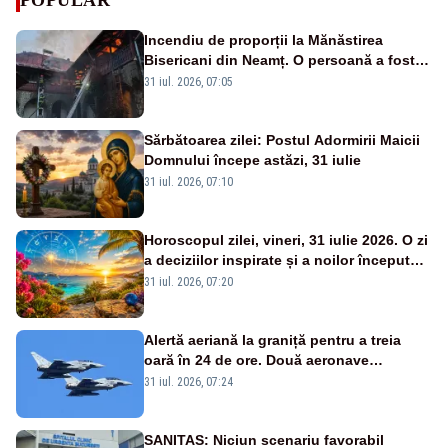
Incendiu de proporții la Mănăstirea
Bisericani din Neamț. O persoană a fost
găsită carbonizată - FOTO/ VIDEO
31 iul. 2026, 07:05
Sărbătoarea zilei: Postul Adormirii Maicii
Domnului începe astăzi, 31 iulie
31 iul. 2026, 07:10
Horoscopul zilei, vineri, 31 iulie 2026. O zi
a deciziilor inspirate și a noilor începuturi.
Vezi zodiile vizate
31 iul. 2026, 07:20
Alertă aeriană la graniță pentru a treia
oară în 24 de ore. Două aeronave
Eurofighter britanice au fost ridicate de la
31 iul. 2026, 07:24
sol
SANITAS: Niciun scenariu favorabil