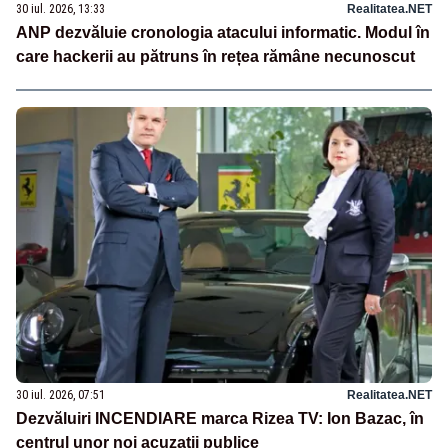
30 iul. 2026, 13:33
Realitatea.NET
ANP dezvăluie cronologia atacului informatic. Modul în
care hackerii au pătruns în rețea rămâne necunoscut
30 iul. 2026, 07:51
Realitatea.NET
Dezvăluiri INCENDIARE marca Rizea TV: Ion Bazac, în
centrul unor noi acuzații publice