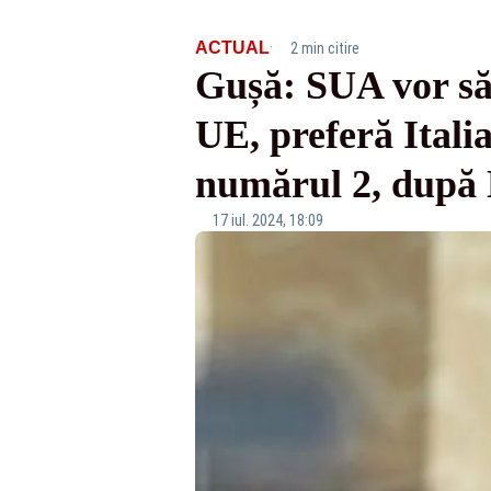
·
ACTUAL
2 min citire
Gușă: SUA vor să-
UE, preferă Itali
numărul 2, după 
17 iul. 2024, 18:09