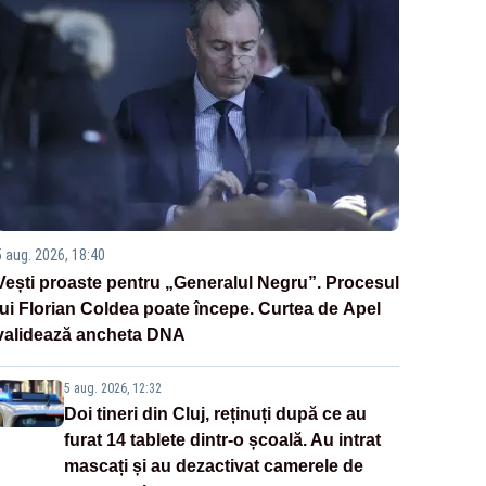
5 aug. 2026, 18:40
Vești proaste pentru „Generalul Negru”. Procesul
lui Florian Coldea poate începe. Curtea de Apel
validează ancheta DNA
5 aug. 2026, 12:32
Doi tineri din Cluj, reținuți după ce au
furat 14 tablete dintr-o școală. Au intrat
mascați și au dezactivat camerele de