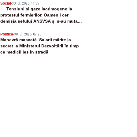
4
Social
-
30 iul. 2026, 11:55
Tensiuni și gaze lacrimogene la
protestul fermierilor. Oamenii cer
demisia șefului ANSVSA și s-au mutat
în Piața Victoria– LIVE TEXT
5
Politica
-
30 iul. 2026, 07:26
Manevră mascată. Salarii mărite la
secret la Ministerul Dezvoltării în timp
ce medicii ies în stradă