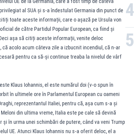
ivelul UE de la Germania, care a fost timp de câteva
privilegiat al SUA și s-a îndestulat Germania din punct de
itiți toate aceste informații, care o așază pe Ursula von
ficial de către Partidul Popular European, ca fiind și
eci așa să citiți aceste informații, venite deloc
l, că acolo acum câteva zile a izbucnit incendiul, că n-ar
esară pentru ca să-și continue treaba la nivelul de vârf
 este Klaus Iohannis, el este numărul doi (v-o spun în
rbit în ultimele ore în Parlamentul European cu oameni
raghi, reprezentantul Italiei, pentru că, așa cum s-a și
 Meloni din ultima vreme, Italia este pe cale să devină
iar și în urma unei schimbări de putere, când va veni Trump
velul UE. Atunci Klaus Iohannis nu s-a oferit deloc, el a