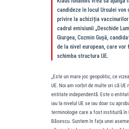
Klaus Iohannis vrea să ajungă l
candideze în locul Ursulei von
privire la achiziția vaccinurilor
cadrul emisiunii „Deschide Lu
Giurgea, Cozmin Gușă, candidat
de la nivel european, care vor f
schimba structura UE.
„Este un mare joc geopolitic, ce viz
UE. Noi am vorbit de multe ori că UE n
entitate independentă. Este o entitate
iau la nivelul UE se iau doar cu aproba
terminologie care a fost instituită în
Băsescu. Suntem în fața unei asemene