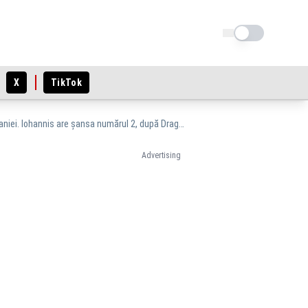
Schimba tema
X
TikTok
Gușă: SUA vor să-și schimbe partenerul strategic ce conduce UE, preferă Italia în locul Germaniei. Iohannis are șansa numărul 2, după Draghi!
Advertising