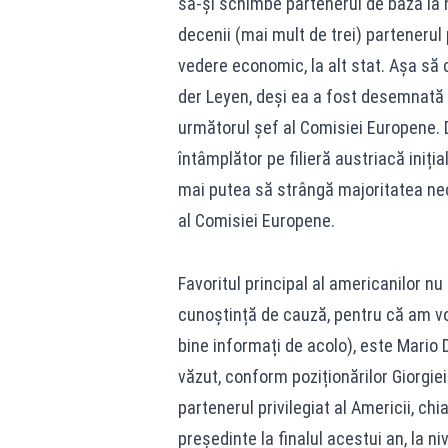
să-și schimbe partenerul de bază la n
decenii (mai mult de trei) partenerul 
vedere economic, la alt stat. Așa să c
der Leyen, deși ea a fost desemnată o
următorul șef al Comisiei Europene. D
întâmplător pe filieră austriacă iniția
mai putea să strângă majoritatea nec
al Comisiei Europene.
Favoritul principal al americanilor nu
cunoștință de cauză, pentru că am vo
bine informați de acolo), este Mario D
văzut, conform poziționărilor Giorgiei
partenerul privilegiat al Americii, ch
președinte la finalul acestui an, la ni