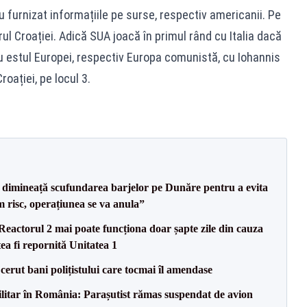
u furnizat informațiile pe surse, respectiv americanii. Pe
ul Croației. Adică SUA joacă în primul rând cu Italia dacă
 cu estul Europei, respectiv Europa comunistă, cu Iohannis
roației, pe locul 3.
imineață scufundarea barjelor pe Dunăre pentru a evita
m risc, operațiunea se va anula”
eactorul 2 mai poate funcționa doar șapte zile din cauza
ea fi repornită Unitatea 1
 cerut bani polițistului care tocmai îl amendase
militar în România: Parașutist rămas suspendat de avion