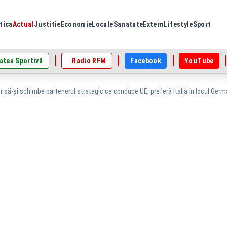
tica
Actual
Justitie
Economie
Locale
Sanatate
Extern
Lifestyle
Sport
atea Sportivă
Radio RFM
Facebook
YouTube