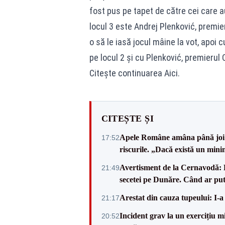
fost pus pe tapet de către cei care a
locul 3 este Andrej Plenković, premier
o să le iasă jocul mâine la vot, apoi
pe locul 2 și cu Plenković, premierul C
Citește continuarea Aici.
CITEȘTE ȘI
Apele Române amâna până joi d
17:52
riscurile. „Dacă există un mini
Avertisment de la Cernavodă: R
21:49
secetei pe Dunăre. Când ar put
Arestat din cauza tupeului: I-a
21:17
Incident grav la un exercițiu 
20:52