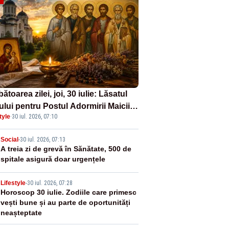
ătoarea zilei, joi, 30 iulie: Lăsatul
ului pentru Postul Adormirii Maicii
tyle
·
30 iul. 2026, 07:10
nului și Sfântul Valentin
2
Social
-
30 iul. 2026, 07:13
A treia zi de grevă în Sănătate, 500 de
spitale asigură doar urgențele
3
Lifestyle
-
30 iul. 2026, 07:28
Horoscop 30 iulie. Zodiile care primesc
vești bune și au parte de oportunități
neașteptate