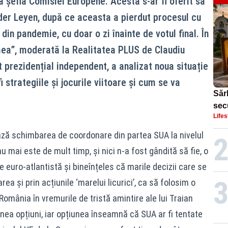
a șefia Comisiei Europene. Acesta s-ar fi oferit să
 der Leyen, după ce aceasta a pierdut procesul cu
 din pandemie, cu doar o zi înainte de votul final. În
mea”, moderată la Realitatea PLUS de Claudiu
 prezidențial independent, a analizat noua situație
i strategiile și jocurile viitoare și cum se va
Sărb
sec
Lifes
Dom
ează schimbarea de coordonare din partea SUA la nivelul
u mai este de mult timp, și nici n-a fost gândită să fie, o
 euro-atlantistă și bineînțeles că marile decizii care se
rea și prin acțiunile ‘marelui licurici’, ca să folosim o
 România în vremurile de tristă amintire ale lui Traian
a opțiuni, iar opțiunea înseamnă că SUA ar fi tentate