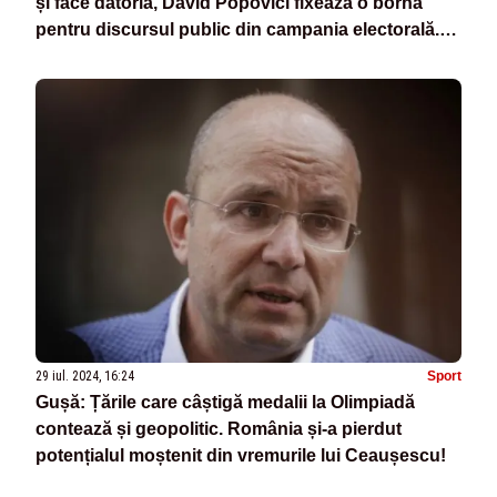
și face datoria, David Popovici fixează o bornă
pentru discursul public din campania electorală.
FAPTE, NU VORBE!
29 iul. 2024, 16:24
Sport
Gușă: Țările care câștigă medalii la Olimpiadă
contează și geopolitic. România și-a pierdut
potențialul moștenit din vremurile lui Ceaușescu!