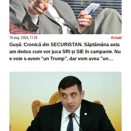
18 aug. 2024, 11:33
Actual
Gușă: Cronică din SECURISTAN. Săptămâna asta
am dedus cum vor juca SRI și SIE în campanie. Nu
e voie s-avem ”un Trump”, dar vom avea ”un
Kamala de România”. Iohannis va fi obligat să
aleagă ”răul cel mai mic pentru el”!