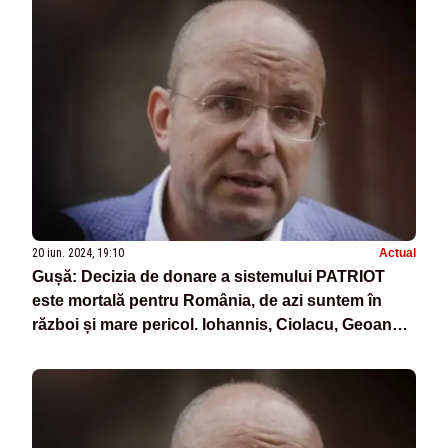
20 iun. 2024, 19:10
Actual
Gușă: Decizia de donare a sistemului PATRIOT
este mortală pentru România, de azi suntem în
război și mare pericol. Iohannis, Ciolacu, Geoană,
la groapa de gunoi a istoriei!