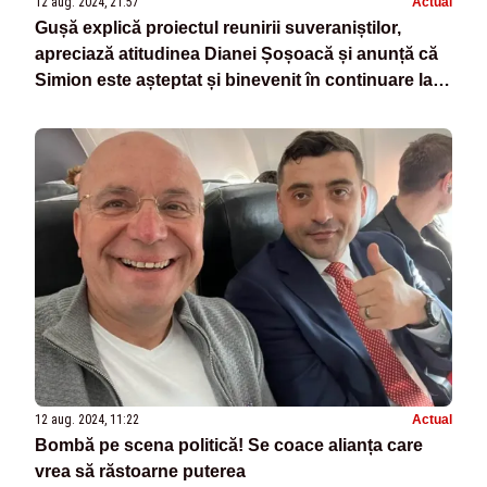
12 aug. 2024, 21:57
Actual
Gușă explică proiectul reunirii suveraniștilor,
apreciază atitudinea Dianei Șoșoacă și anunță că
Simion este așteptat și binevenit în continuare la
negocieri
12 aug. 2024, 11:22
Actual
Bombă pe scena politică! Se coace alianța care
vrea să răstoarne puterea