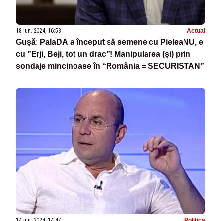
18 iun. 2024, 16:53
Actual
Gușă: PalaDA a început să semene cu PieleaNU, e
cu ”Erji, Beji, tot un drac”! Manipularea (și) prin
sondaje mincinoase în “România = SECURISTAN”
14 iun. 2024, 14:47
Politica