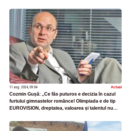
11 aug. 2024, 09:04
Actual
Cozmin Gușă: „Ce fâs puturos e decizia în cazul
furtului gimnastelor românce! Olimpiada e de tip
EUROVISION, dreptatea, valoarea și talentul nu
mai contează!”