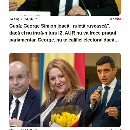
14 aug. 2024, 16:07
Actual
Gușă: George Simion joacă “ruletă rusească”,
dacă el nu intră-n turul 2, AUR nu va trece pragul
parlamentar. George, nu te califici electoral dacă
există impresia că faci jocul lui Ciolacu! Află de la
mine însă că ești doar un iepure, Ciolacu se
pregăteșt