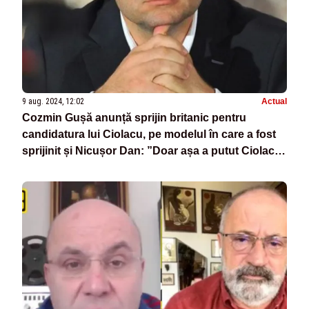
9 aug. 2024, 12:02
Actual
Cozmin Gușă anunță sprijin britanic pentru
candidatura lui Ciolacu, pe modelul în care a fost
sprijinit și Nicușor Dan: ”Doar așa a putut Ciolacu
să treacă peste voința lui Iohannis, ce-l dorea pe
pesedist în tandem cu Ciucă!”