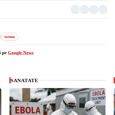
tomac
i pe
Google News
SANATATE