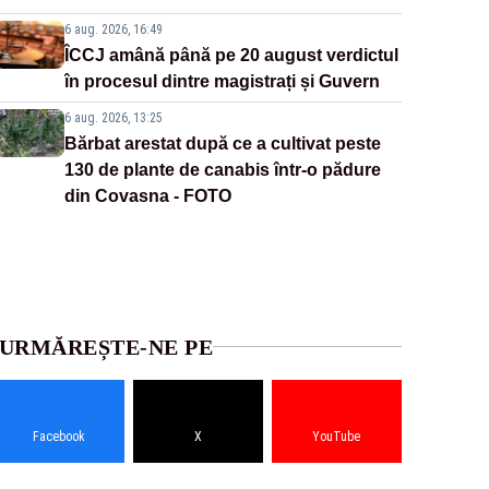
6 aug. 2026, 16:49
ÎCCJ amână până pe 20 august verdictul
în procesul dintre magistrați și Guvern
6 aug. 2026, 13:25
Bărbat arestat după ce a cultivat peste
130 de plante de canabis într-o pădure
din Covasna - FOTO
URMĂREȘTE-NE PE
Facebook
X
YouTube