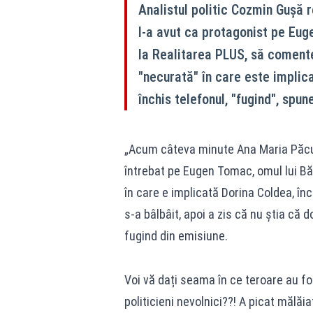
Analistul politic Cozmin Gușă 
l-a avut ca protagonist pe Euge
la Realitarea PLUS, să comente
"necurată" în care este implica
închis telefonul, "fugind", spun
„Acum câteva minute Ana Maria Păcura
întrebat pe Eugen Tomac, omul lui B
în care e implicată Dorina Coldea, în
s-a bâlbâit, apoi a zis că nu știa că 
fugind din emisiune.
Voi vă dați seama în ce teroare au fos
politicieni nevolnici??! A picat mălăia