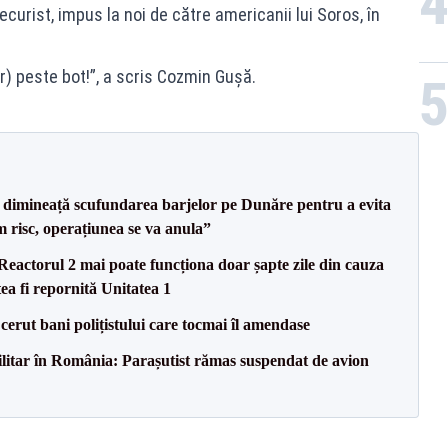
curist, impus la noi de către americanii lui Soros, în
or) peste bot!”, a scris Cozmin Gușă.
imineață scufundarea barjelor pe Dunăre pentru a evita
m risc, operațiunea se va anula”
eactorul 2 mai poate funcționa doar șapte zile din cauza
ea fi repornită Unitatea 1
 cerut bani polițistului care tocmai îl amendase
militar în România: Parașutist rămas suspendat de avion