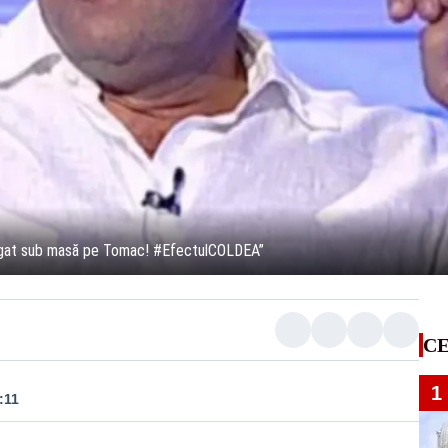
băgat sub masă pe Tomac! #EfectulCOLDEA”
CE
1
:11