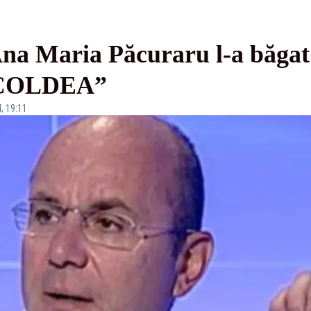
na Maria Păcuraru l-a băgat
lCOLDEA”
, 19:11