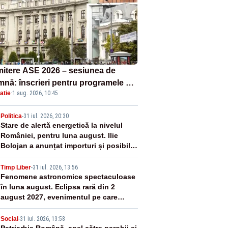
itere ASE 2026 – sesiunea de
mnă: înscrieri pentru programele de
atie
·
1 aug. 2026, 10:45
nță, masterat și doctorat
2
Politica
-
31 iul. 2026, 20:30
Stare de alertă energetică la nivelul
României, pentru luna august. Ilie
Bolojan a anunțat importuri și posibile
restricții – VIDEO
3
Timp Liber
-
31 iul. 2026, 13:56
Fenomene astronomice spectaculoase
în luna august. Eclipsa rară din 2
august 2027, evenimentul pe care
generația noastră nu îl va mai vedea
Social
-
31 iul. 2026, 13:58
Patriarhia Română, apel către parohii și