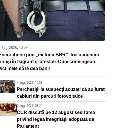
7 aug. 2026, 13:39
Escrocherie prin „metoda BNR”: trei ucraineni
prinși în flagrant și arestați. Cum convingeau
victimele să le dea banii
7 aug. 2026, 10:58
Percheziții la suspecți acuzați că au furat
cabluri din parcuri fotovoltaice
7 aug. 2026, 08:21
CCR discută pe 12 august sesizarea
privind legea integrității adoptată de
Parlament