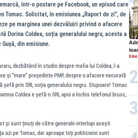
remarcă, într-o postare pe Facebook, un episod care
n Tomac. Solicitat, în emisiunea „Raport de zi”, de
ze pe marginea unei dezvăluiri privind o afacere
tă Dorina Coldea, soția generalului negru, acesta a
e Gușă, din emisiune.
Adm
toa
Educ
lice
ru, dezbătând în studio despre mafia lui Coldea, l-a
ăse și “mare” președinte PMP, despre o afacere necurată
că șefă prin SRI, soția generalului negru. Stupoare! Tomac
doamna Coldea e șefă-n SRI, apoi a închis telefonul brusc,
t și sunt ținuți de către generalii-interlopi acești
ța azi pe Tomac, dar aproape toți politicienii sunt