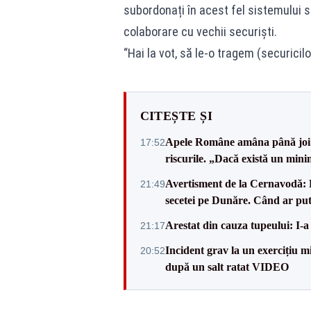
subordonați în acest fel sistemului se
colaborare cu vechii securiști.
“Hai la vot, să le-o tragem (securicil
CITEȘTE ȘI
Apele Române amâna până joi d
17:52
riscurile. „Dacă există un mini
Avertisment de la Cernavodă: R
21:49
secetei pe Dunăre. Când ar put
Arestat din cauza tupeului: I-a
21:17
Incident grav la un exercițiu 
20:52
după un salt ratat VIDEO