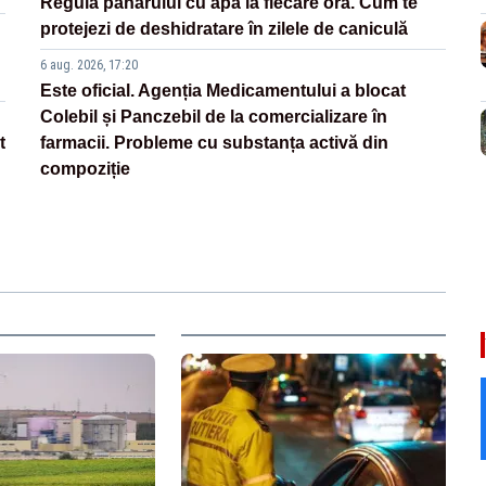
Regula paharului cu apă la fiecare oră. Cum te
protejezi de deshidratare în zilele de caniculă
6 aug. 2026, 17:20
Este oficial. Agenția Medicamentului a blocat
Colebil și Panczebil de la comercializare în
t
farmacii. Probleme cu substanța activă din
compoziție