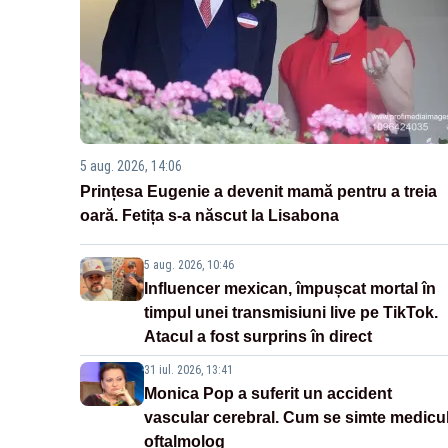
5 aug. 2026, 14:06
Prințesa Eugenie a devenit mamă pentru a treia
oară. Fetița s-a născut la Lisabona
5 aug. 2026, 10:46
Influencer mexican, împușcat mortal în
timpul unei transmisiuni live pe TikTok.
Atacul a fost surprins în direct
31 iul. 2026, 13:41
Monica Pop a suferit un accident
vascular cerebral. Cum se simte medicu
oftalmolog