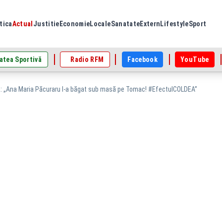
tica
Actual
Justitie
Economie
Locale
Sanatate
Extern
Lifestyle
Sport
atea Sportivă
Radio RFM
Facebook
YouTube
 „Ana Maria Păcuraru l-a băgat sub masă pe Tomac! #EfectulCOLDEA”