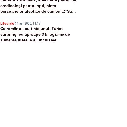
4
credincioși pentru sprijinirea
persoanelor afectate de caniculă:”Să
distribuie apă celor aflați în nevoie”
5
Lifestyle
-
31 iul. 2026, 14:15
Ca românul, nu-i niciunul. Turiști
surprinși cu aproape 3 kilograme de
alimente luate la all inclusive