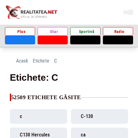
Plus
Star
Sportivă
Radio
Acasă
Etichete
C
Etichete: C
52509 ETICHETE GĂSITE
c
C-130
C130 Hercules
ca