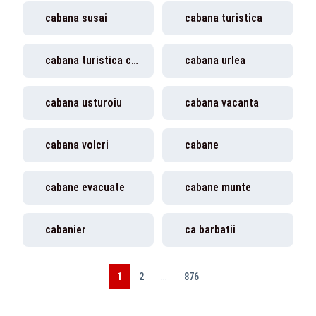
cabana susai
cabana turistica
cabana turistica cuprinsa de flacari in muntii sebesului
cabana urlea
cabana usturoiu
cabana vacanta
cabana volcri
cabane
cabane evacuate
cabane munte
cabanier
ca barbatii
1
2
...
876