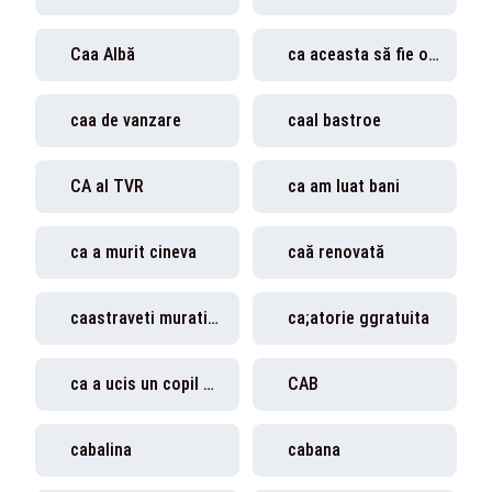
Caa Albă
ca aceasta să fie oferită și preoților ucraineni
caa de vanzare
caal bastroe
CA al TVR
ca am luat bani
ca a murit cineva
caă renovată
caastraveti murati contraindicatii
ca;atorie ggratuita
ca a ucis un copil de 10 ani
CAB
cabalina
cabana