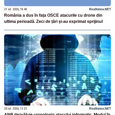
31 iul. 2026, 18:48
Realitatea.NET
România a dus în fața OSCE atacurile cu drone din
ultima perioadă. Zeci de țări și-au exprimat sprijinul
30 iul. 2026, 13:33
Realitatea.NET
ANP dezvăluie cronologia atacului informatic. Modul în