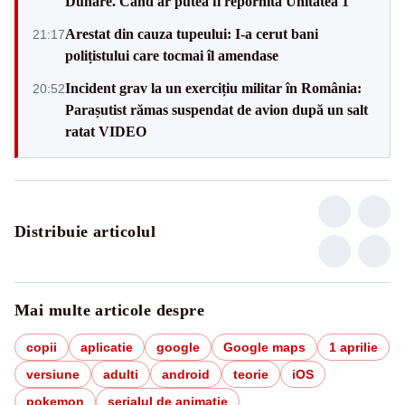
Dunăre. Când ar putea fi repornită Unitatea 1
Arestat din cauza tupeului: I-a cerut bani
21:17
polițistului care tocmai îl amendase
Incident grav la un exercițiu militar în România:
20:52
Parașutist rămas suspendat de avion după un salt
ratat VIDEO
Distribuie articolul
Mai multe articole despre
copii
aplicatie
google
Google maps
1 aprilie
versiune
adulti
android
teorie
iOS
pokemon
serialul de animaţie