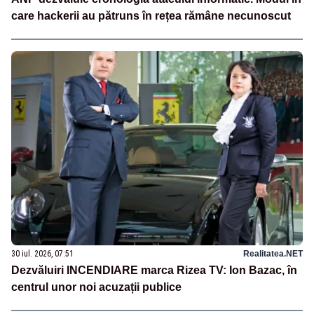
care hackerii au pătruns în rețea rămâne necunoscut
30 iul. 2026, 07:51
Realitatea.NET
Dezvăluiri INCENDIARE marca Rizea TV: Ion Bazac, în
centrul unor noi acuzații publice