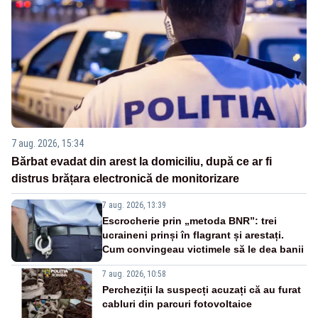
7 aug. 2026, 15:34
Bărbat evadat din arest la domiciliu, după ce ar fi
distrus brățara electronică de monitorizare
7 aug. 2026, 13:39
Escrocherie prin „metoda BNR”: trei
ucraineni prinși în flagrant și arestați.
Cum convingeau victimele să le dea banii
7 aug. 2026, 10:58
Percheziții la suspecți acuzați că au furat
cabluri din parcuri fotovoltaice