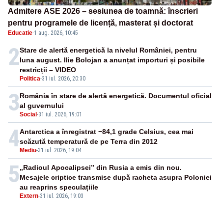
Admitere ASE 2026 – sesiunea de toamnă: înscrieri
pentru programele de licență, masterat și doctorat
Educatie
·
1 aug. 2026, 10:45
2
Stare de alertă energetică la nivelul României, pentru
luna august. Ilie Bolojan a anunțat importuri și posibile
restricții – VIDEO
Politica
-
31 iul. 2026, 20:30
3
România în stare de alertă energetică. Documentul oficial
al guvernului
Social
-
31 iul. 2026, 19:01
4
Antarctica a înregistrat −84,1 grade Celsius, cea mai
scăzută temperatură de pe Terra din 2012
Mediu
-
31 iul. 2026, 19:04
5
„Radioul Apocalipsei” din Rusia a emis din nou.
Mesajele criptice transmise după racheta asupra Poloniei
au reaprins speculațiile
Extern
-
31 iul. 2026, 19:03