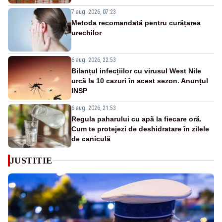
7 aug. 2026, 07:23
Metoda recomandată pentru curățarea
urechilor
6 aug. 2026, 22:53
Bilanțul infecțiilor cu virusul West Nile
urcă la 10 cazuri în acest sezon. Anunțul
INSP
6 aug. 2026, 21:53
Regula paharului cu apă la fiecare oră.
Cum te protejezi de deshidratare în zilele
de caniculă
JUSTITIE