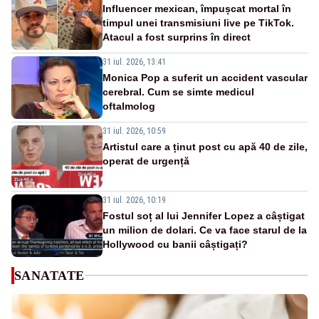
Influencer mexican, împușcat mortal în
timpul unei transmisiuni live pe TikTok.
Atacul a fost surprins în direct
31 iul. 2026, 13:41
Monica Pop a suferit un accident vascular
cerebral. Cum se simte medicul
oftalmolog
31 iul. 2026, 10:59
Artistul care a ținut post cu apă 40 de zile,
operat de urgență
31 iul. 2026, 10:19
Fostul soț al lui Jennifer Lopez a câștigat
un milion de dolari. Ce va face starul de la
Hollywood cu banii câștigați?
SANATATE