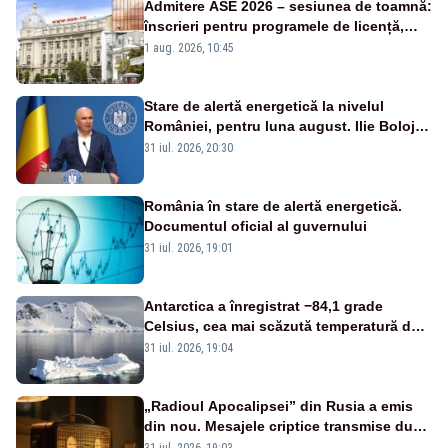
Admitere ASE 2026 – sesiunea de toamnă:
înscrieri pentru programele de licență,
masterat și doctorat
1 aug. 2026, 10:45
Stare de alertă energetică la nivelul
României, pentru luna august. Ilie Bolojan
a anunțat importuri și posibile restricții –
31 iul. 2026, 20:30
VIDEO
România în stare de alertă energetică.
Documentul oficial al guvernului
31 iul. 2026, 19:01
Antarctica a înregistrat −84,1 grade
Celsius, cea mai scăzută temperatură de
pe Terra din 2012
31 iul. 2026, 19:04
„Radioul Apocalipsei” din Rusia a emis
din nou. Mesajele criptice transmise după
racheta asupra Poloniei au reaprins
31 iul. 2026, 19:03