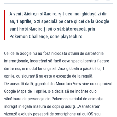
A venit &icirc;n sf&acirc;rşit cea mai ghiduşă zi din
an, 1 aprilie, o zi specială pe care şi cei de la Google
sunt hotăr&acirc;ţi să o sărbătorească, prin
Pokemon Challenge, scrie playtech.ro.
Cei de la Google nu au fost niciodată străini de sărbătorile
internaţionale, încercând să facă ceva special pentru fiecare
dintre noi, în modul lor original. Ziua globală a păcălelilor, 1
aprilie, cu siguranţă nu este o excepţie de la regulă.
De această dată, gigantul din Mountain View vine cu un proiect
Google Maps de 1 aprilie, s-a decis să ne încânte cu o
vânătoare de personaje din Pokemon, serialul de animaţie
îndrăgit în egală măsură de copii şi adulţi. ,,Vănătoarea”
vizează exclusiv posesorii de smartphone-uri cu iOS sau