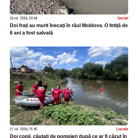
26 iul. 2026, 20:46
Social
Doi frați au murit înecați în râul Moldova. O fetiță de
6 ani a fost salvată
21 iul. 2026, 15:45
Locale
Doi copii, căutați de pompieri după ce ar fi căzut în