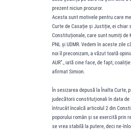
prezent niciun procuror.
Acesta sunt motivele pentru care mer
Curte de Casație și Justiție, ei chiar
Constituționale, care sunt numiți de K
PNL și UDMR. Vedem în aceste zile că
noi îl preconizam, a văzut toată opin
AUR"., iată cine face, de fapt, coaliție
afirmat Simion.
În sesizarea depusă la Înalta Curte, 
judecătorii constituţionali în data d
întrucât încalcă articolul 2 din Cons
poporului român şi se exercită prin re
se vrea stabilă la putere, deci ne-înlo