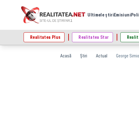
Ultimele știri
Emisiuni
Poli
Realitatea Plus
Realitatea Star
Realit
Acasă
Știri
Actual
George Simion