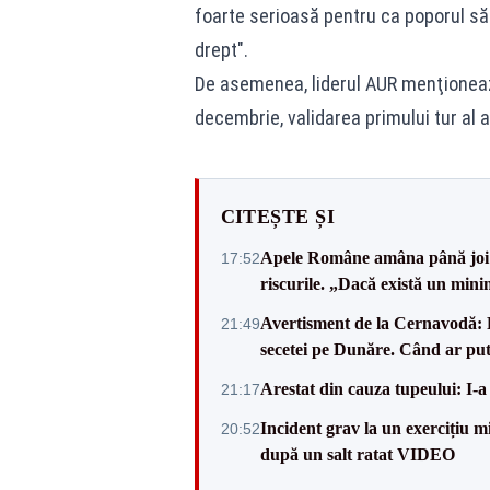
foarte serioasă pentru ca poporul să 
drept".
De asemenea, liderul AUR menţionează
decembrie, validarea primului tur al a
CITEȘTE ȘI
Apele Române amâna până joi d
17:52
riscurile. „Dacă există un mini
Avertisment de la Cernavodă: R
21:49
secetei pe Dunăre. Când ar put
Arestat din cauza tupeului: I-a
21:17
Incident grav la un exercițiu 
20:52
după un salt ratat VIDEO