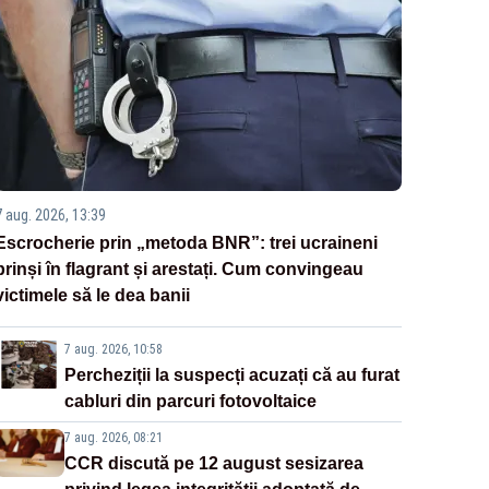
7 aug. 2026, 13:39
Escrocherie prin „metoda BNR”: trei ucraineni
prinși în flagrant și arestați. Cum convingeau
victimele să le dea banii
7 aug. 2026, 10:58
Percheziții la suspecți acuzați că au furat
cabluri din parcuri fotovoltaice
7 aug. 2026, 08:21
CCR discută pe 12 august sesizarea