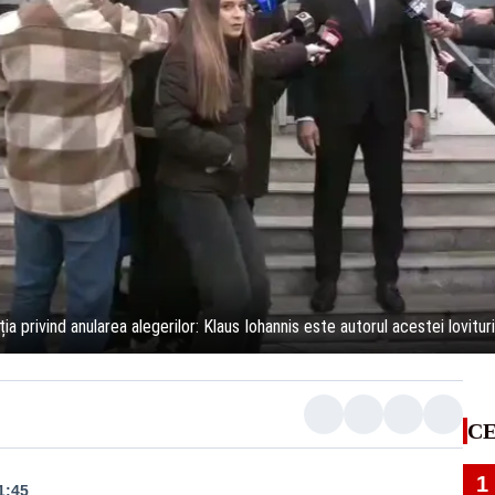
 privind anularea alegerilor: Klaus Iohannis este autorul acestei lovitur
CE
1
1:45