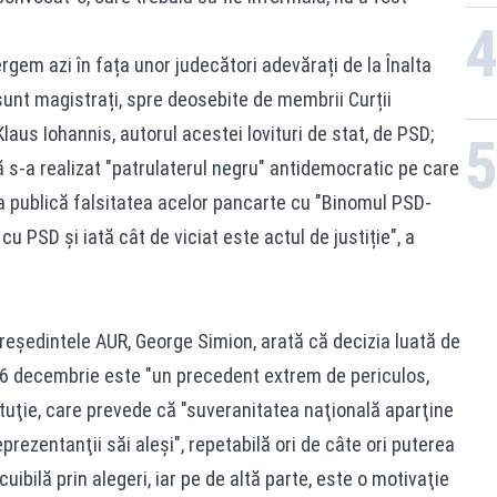
gem azi în fața unor judecători adevărați de la Înalta
 sunt magistrați, spre deosebite de membrii Curții
laus Iohannis, autorul acestei lovituri de stat, de PSD;
 s-a realizat "patrulaterul negru" antidemocratic pe care
ia publică falsitatea acelor pancarte cu "Binomul PSD-
 cu PSD și iată cât de viciat este actul de justiție", a
preşedintele AUR, George Simion, arată că decizia luată de
e 6 decembrie este "un precedent extrem de periculos,
tituţie, care prevede că "suveranitatea naţională aparţine
prezentanţii săi aleşi", repetabilă ori de câte ori puterea
cuibilă prin alegeri, iar pe de altă parte, este o motivaţie