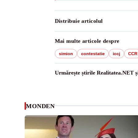
Distribuie articolul
Mai multe articole despre
simion
contestatie
iccj
CCR
Urmărește știrile Realitatea.NET ș
MONDEN