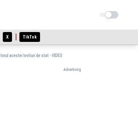
Schimba tema
X
TikTok
orul acestei lovituri de stat - VIDEO
Advertising