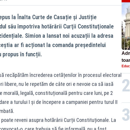
pus la Înalta Curte de Casație şi Justiție
ul său împotriva hotărârii Curţii Constituţionale
zidențiale. Simion a lansat noi acuzații la adresa
știa ar fi acționat la comanda președintelui
u propus în funcții.
Adm
toa
Educ
lice
să recăpătăm încrederea cetățenilor în procesul electoral
i libere, nu le repetăm de câte ori e nevoie ca să iasă
ie morală, legală, constituțională pentru care luni, pe 2
are a turului I și de începere a campaniei pentru turul II
imbată.
poate reveni asupra hotărârii Curții Constituționale. La
onvocat-o, care trebuia să fie informală, nu a fost