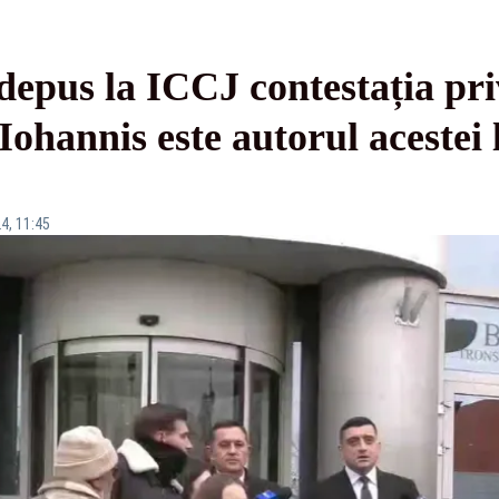
depus la ICCJ contestația pr
Iohannis este autorul acestei l
4, 11:45