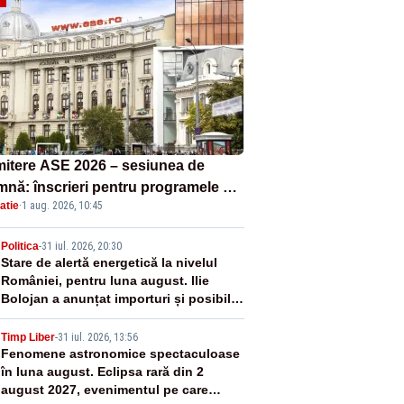
itere ASE 2026 – sesiunea de
mnă: înscrieri pentru programele de
atie
·
1 aug. 2026, 10:45
nță, masterat și doctorat
2
Politica
-
31 iul. 2026, 20:30
Stare de alertă energetică la nivelul
României, pentru luna august. Ilie
Bolojan a anunțat importuri și posibile
restricții – VIDEO
3
Timp Liber
-
31 iul. 2026, 13:56
Fenomene astronomice spectaculoase
în luna august. Eclipsa rară din 2
august 2027, evenimentul pe care