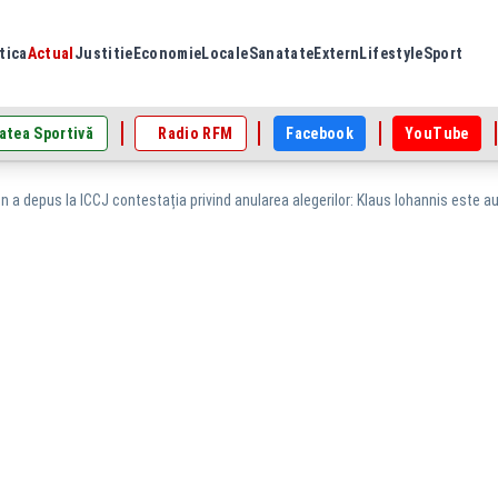
tica
Actual
Justitie
Economie
Locale
Sanatate
Extern
Lifestyle
Sport
atea Sportivă
Radio RFM
Facebook
YouTube
 a depus la ICCJ contestația privind anularea alegerilor: Klaus Iohannis este aut