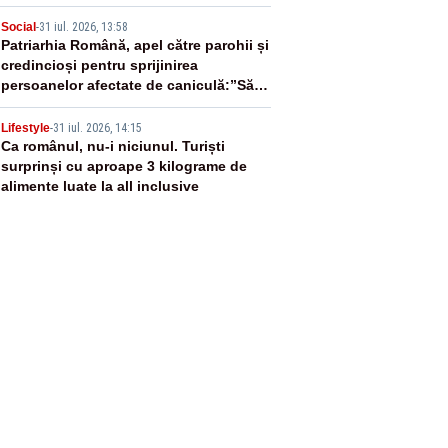
generația noastră nu îl va mai vedea
4
Social
-
31 iul. 2026, 13:58
Patriarhia Română, apel către parohii și
credincioși pentru sprijinirea
persoanelor afectate de caniculă:”Să
distribuie apă celor aflați în nevoie”
5
Lifestyle
-
31 iul. 2026, 14:15
Ca românul, nu-i niciunul. Turiști
surprinși cu aproape 3 kilograme de
alimente luate la all inclusive