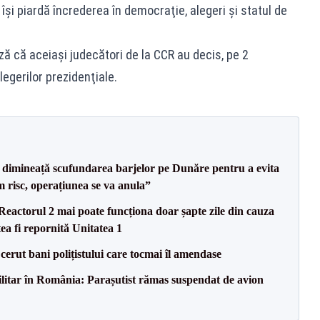
îşi piardă încrederea în democraţie, alegeri şi statul de
 că aceiaşi judecători de la CCR au decis, pe 2
legerilor prezidenţiale.
imineață scufundarea barjelor pe Dunăre pentru a evita
m risc, operațiunea se va anula”
eactorul 2 mai poate funcționa doar șapte zile din cauza
ea fi repornită Unitatea 1
 cerut bani polițistului care tocmai îl amendase
militar în România: Parașutist rămas suspendat de avion