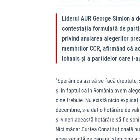
Liderul AUR George Simion a de
contestația formulată de partid
privind anularea alegerilor pre
membrilor CCR, afirmând că ace
Iohanis și a partidelor care i-a
"Sperăm ca azi să se facă dreptate, 
și în faptul că în România avem aleger
cine trebuie. Nu există nicio explicaț
decembrie, s-a dat o hotărâre de valid
și vineri această hotărâre să fie sch
Nici măcar Curtea Constituțională nu 
acea ședință pe care nu știm cine a c