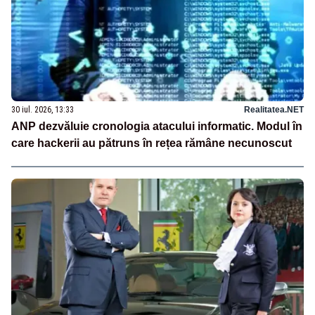
30 iul. 2026, 13:33
Realitatea.NET
ANP dezvăluie cronologia atacului informatic. Modul în
care hackerii au pătruns în rețea rămâne necunoscut