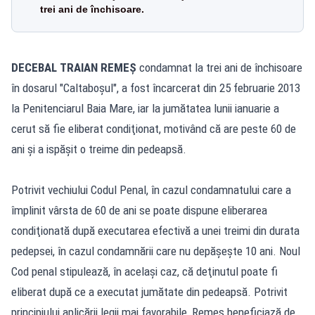
trei ani de închisoare.
DECEBAL TRAIAN REMEŞ
condamnat la trei ani de închisoare
în dosarul "Caltaboşul", a fost încarcerat din 25 februarie 2013
la Penitenciarul Baia Mare, iar la jumătatea lunii ianuarie a
cerut să fie eliberat condiţionat, motivând că are peste 60 de
ani şi a ispăşit o treime din pedeapsă.
Potrivit vechiului Codul Penal, în cazul condamnatului care a
împlinit vârsta de 60 de ani se poate dispune eliberarea
condiţionată după executarea efectivă a unei treimi din durata
pedepsei, în cazul condamnării care nu depăşeşte 10 ani. Noul
Cod penal stipulează, în acelaşi caz, că deţinutul poate fi
eliberat după ce a executat jumătate din pedeapsă. Potrivit
principiului aplicării legii mai favorabile, Remeş beneficiază de