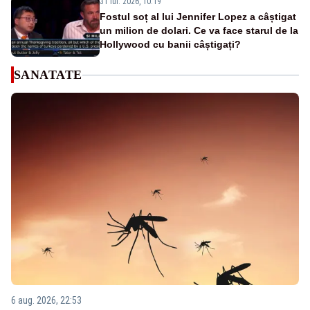
31 iul. 2026, 10:19
Fostul soț al lui Jennifer Lopez a câștigat
un milion de dolari. Ce va face starul de la
Hollywood cu banii câștigați?
SANATATE
6 aug. 2026, 22:53