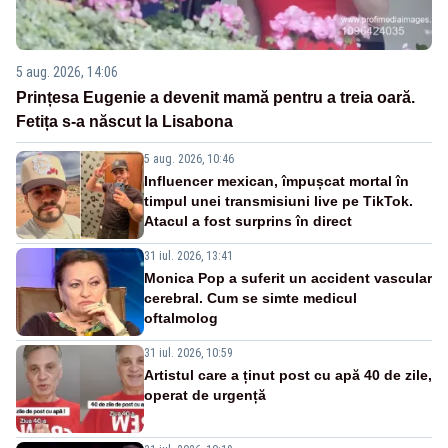
5 aug. 2026, 14:06
Prințesa Eugenie a devenit mamă pentru a treia oară.
Fetița s-a născut la Lisabona
5 aug. 2026, 10:46
Influencer mexican, împușcat mortal în
timpul unei transmisiuni live pe TikTok.
Atacul a fost surprins în direct
31 iul. 2026, 13:41
Monica Pop a suferit un accident vascular
cerebral. Cum se simte medicul
oftalmolog
31 iul. 2026, 10:59
Artistul care a ținut post cu apă 40 de zile,
operat de urgență