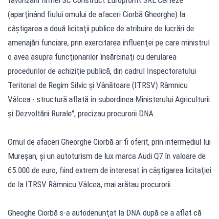
favorizării firmei SC Construct Europromt SRL Certeze
(aparţinând fiului omului de afaceri Ciorbă Gheorghe) la
câştigarea a două licitaţii publice de atribuire de lucrări de
amenajări funciare, prin exercitarea influenţei pe care ministrul
o avea asupra funcţionarilor însărcinaţi cu derularea
procedurilor de achiziţie publică, din cadrul Inspectoratului
Teritorial de Regim Silvic şi Vânătoare (ITRSV) Râmnicu
Vâlcea - structură aflată în subordinea Ministerului Agriculturii
şi Dezvoltării Rurale", precizau procurorii DNA.
Omul de afaceri Gheorghe Ciorbă ar fi oferit, prin intermediul lui
Mureşan, şi un autoturism de lux marca Audi Q7 în valoare de
65.000 de euro, fiind extrem de interesat în câştigarea licitaţiei
de la ITRSV Râmnicu Vâlcea, mai arătau procurorii.
Gheoghe Ciorbă s-a autodenunţat la DNA după ce a aflat că