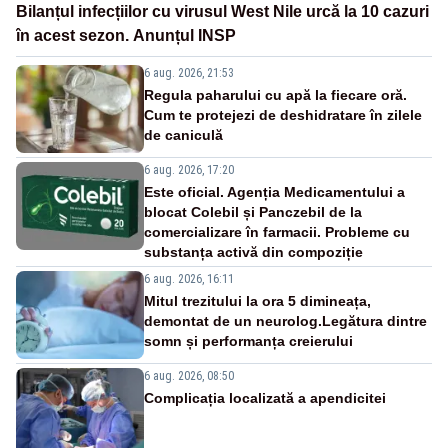
Bilanțul infecțiilor cu virusul West Nile urcă la 10 cazuri
în acest sezon. Anunțul INSP
6 aug. 2026, 21:53
Regula paharului cu apă la fiecare oră.
Cum te protejezi de deshidratare în zilele
de caniculă
6 aug. 2026, 17:20
Este oficial. Agenția Medicamentului a
blocat Colebil și Panczebil de la
comercializare în farmacii. Probleme cu
substanța activă din compoziție
6 aug. 2026, 16:11
Mitul trezitului la ora 5 dimineața,
demontat de un neurolog.Legătura dintre
somn și performanța creierului
6 aug. 2026, 08:50
Complicația localizată a apendicitei