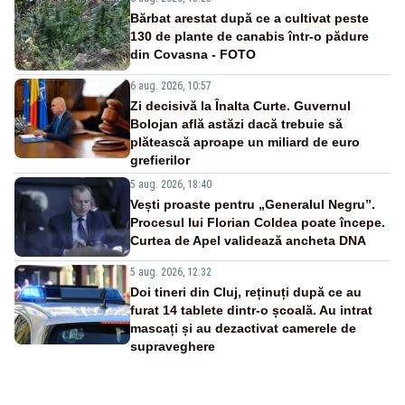
Bărbat arestat după ce a cultivat peste
130 de plante de canabis într-o pădure
din Covasna - FOTO
6 aug. 2026, 10:57
Zi decisivă la Înalta Curte. Guvernul
Bolojan află astăzi dacă trebuie să
plătească aproape un miliard de euro
grefierilor
5 aug. 2026, 18:40
Vești proaste pentru „Generalul Negru”.
Procesul lui Florian Coldea poate începe.
Curtea de Apel validează ancheta DNA
5 aug. 2026, 12:32
Doi tineri din Cluj, reținuți după ce au
furat 14 tablete dintr-o școală. Au intrat
mascați și au dezactivat camerele de
supraveghere