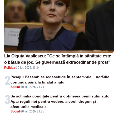
Lia Olguța Vasilescu: ”Ce se întâmplă în sănătate este
o bătaie de joc. Se guvernează extraordinar de prost”
Politica
·
30 iul. 2026, 23:24
2
Pasajul Basarab se redeschide în septembrie. Lucrările
continuă până la finalul anului
Social
-
30 iul. 2026, 23:23
3
Se schimbă condițiile pentru obținerea permisului auto.
Apar reguli noi pentru vedere, alcool, droguri și
afecțiunile medicale
Social
-
30 iul. 2026, 23:36