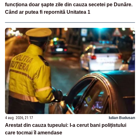
funcționa doar șapte zile din cauza secetei pe Dunăre.
Când ar putea fi repornită Unitatea 1
4 aug. 2026, 21:17
Iulian Budusan
Arestat din cauza tupeului: I-a cerut bani polițistului
care tocmai îl amendase