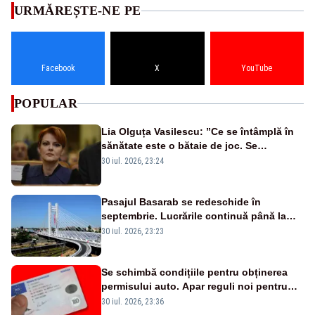
URMĂREȘTE-NE PE
Facebook
X
YouTube
POPULAR
Lia Olguța Vasilescu: ”Ce se întâmplă în
sănătate este o bătaie de joc. Se
guvernează extraordinar de prost”
30 iul. 2026, 23:24
Pasajul Basarab se redeschide în
septembrie. Lucrările continuă până la
finalul anului
30 iul. 2026, 23:23
Se schimbă condițiile pentru obținerea
permisului auto. Apar reguli noi pentru
vedere, alcool, droguri și afecțiunile
30 iul. 2026, 23:36
medicale