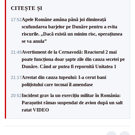
CITEȘTE ȘI
Apele Române amâna până joi dimineață
17:52
scufundarea barjelor pe Dunăre pentru a evita
riscurile. „Dacă există un minim risc, operațiunea
se va anula”
Avertisment de la Cernavodă: Reactorul 2 mai
21:49
poate funcționa doar șapte zile din cauza secetei pe
Dunăre. Când ar putea fi repornită Unitatea 1
Arestat din cauza tupeului: I-a cerut bani
21:17
polițistului care tocmai îl amendase
Incident grav la un exercițiu militar în România:
20:52
Parașutist rămas suspendat de avion după un salt
ratat VIDEO