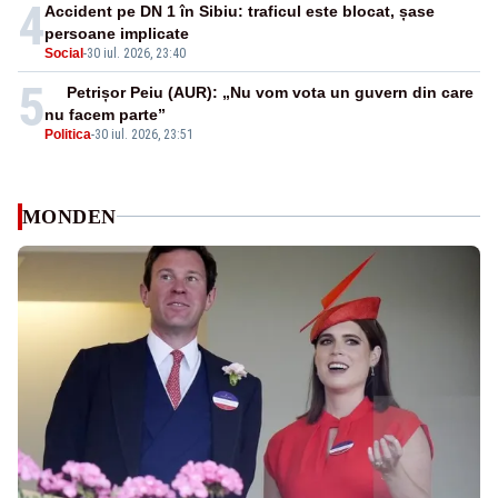
4
Accident pe DN 1 în Sibiu: traficul este blocat, șase
persoane implicate
Social
-
30 iul. 2026, 23:40
5
Petrișor Peiu (AUR): „Nu vom vota un guvern din care
nu facem parte”
Politica
-
30 iul. 2026, 23:51
MONDEN