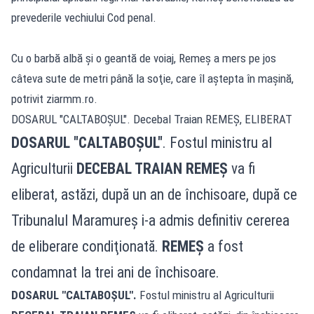
prevederile vechiului Cod penal.
Cu o barbă albă şi o geantă de voiaj, Remeş a mers pe jos
câteva sute de metri până la soţie, care îl aştepta în maşină,
potrivit ziarmm.ro.
DOSARUL "CALTABOŞUL". Decebal Traian REMEŞ, ELIBERAT
DOSARUL "CALTABOŞUL"
. Fostul ministru al
Agriculturii
DECEBAL TRAIAN REMEŞ
va fi
eliberat, astăzi, după un an de închisoare, după ce
Tribunalul Maramureş i-a admis definitiv cererea
de eliberare condiţionată.
REMEŞ
a fost
condamnat la trei ani de închisoare.
DOSARUL "CALTABOŞUL"
.
Fostul ministru al Agriculturii