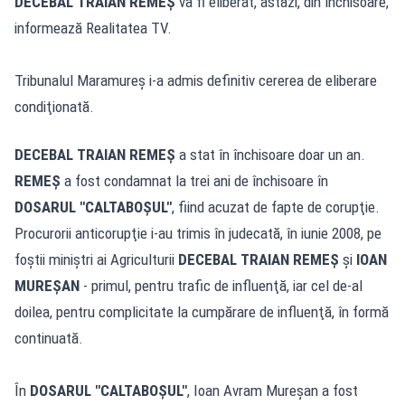
DECEBAL TRAIAN REMEŞ
va fi eliberat, astăzi, din închisoare,
informează Realitatea TV.
Tribunalul Maramureş i-a admis definitiv cererea de eliberare
condiţionată.
DECEBAL TRAIAN REMEŞ
a stat în închisoare doar un an.
REMEŞ
a fost condamnat la trei ani de închisoare în
DOSARUL "CALTABOŞUL"
, fiind acuzat de fapte de corupţie.
Procurorii anticorupţie i-au trimis în judecată, în iunie 2008, pe
foştii miniştri ai Agriculturii
DECEBAL TRAIAN REMEŞ
şi
IOAN
MUREŞAN
- primul, pentru trafic de influenţă, iar cel de-al
doilea, pentru complicitate la cumpărare de influenţă, în formă
continuată.
În
DOSARUL "CALTABOŞUL"
, Ioan Avram Mureşan a fost