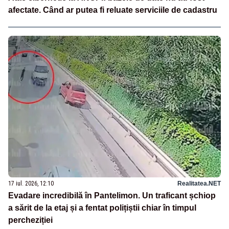
afectate. Când ar putea fi reluate serviciile de cadastru
17 iul. 2026, 12:10
Realitatea.NET
Evadare incredibilă în Pantelimon. Un traficant șchiop
a sărit de la etaj și a fentat polițiștii chiar în timpul
percheziției