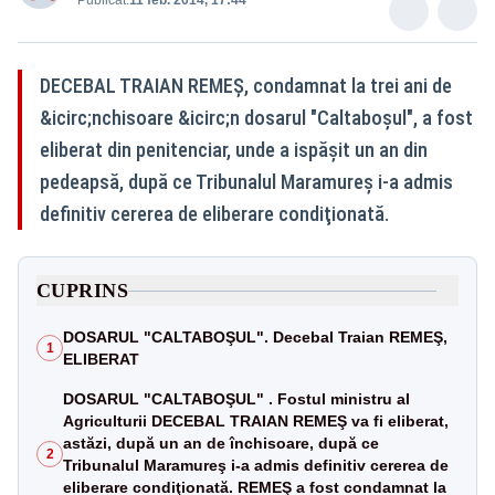
Publicat:
11 feb. 2014, 17:44
DECEBAL TRAIAN REMEŞ, condamnat la trei ani de
&icirc;nchisoare &icirc;n dosarul "Caltaboşul", a fost
eliberat din penitenciar, unde a ispăşit un an din
pedeapsă, după ce Tribunalul Maramureş i-a admis
definitiv cererea de eliberare condiţionată.
CUPRINS
DOSARUL "CALTABOŞUL". Decebal Traian REMEŞ,
1
ELIBERAT
DOSARUL "CALTABOŞUL" . Fostul ministru al
Agriculturii DECEBAL TRAIAN REMEŞ va fi eliberat,
astăzi, după un an de închisoare, după ce
2
Tribunalul Maramureş i-a admis definitiv cererea de
eliberare condiţionată. REMEŞ a fost condamnat la