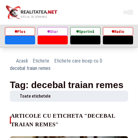
Plus
Star
Sportivă
Radio
Acasă
Etichete
Etichete care încep cu D
decebal traian remes
Tag: decebal traian remes
Toate etichetele
ARTICOLE CU ETICHETA "DECEBAL
TRAIAN REMES"