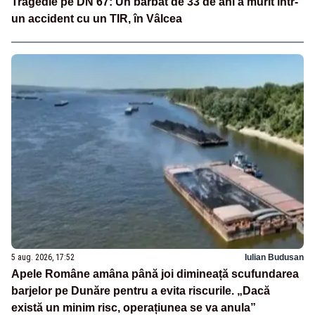
Tragedie pe DN 67: Un bărbat de 33 de ani a murit într-
un accident cu un TIR, în Vâlcea
5 aug. 2026, 17:52
Iulian Budusan
Apele Române amâna până joi dimineață scufundarea
barjelor pe Dunăre pentru a evita riscurile. „Dacă
există un minim risc, operațiunea se va anula”