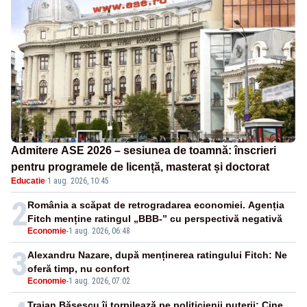
Admitere ASE 2026 – sesiunea de toamnă: înscrieri
pentru programele de licență, masterat și doctorat
Educatie
·
1 aug. 2026, 10:45
2
România a scăpat de retrogradarea economiei. Agenția
Fitch menține ratingul „BBB-” cu perspectivă negativă
Economie
-
1 aug. 2026, 06:48
3
Alexandru Nazare, după menținerea ratingului Fitch: Ne
oferă timp, nu confort
Economie
-
1 aug. 2026, 07:02
Traian Băsescu îi torpilează pe politicienii puterii: Cine