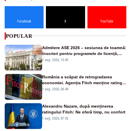
Facebook
X
YouTube
POPULAR
Admitere ASE 2026 – sesiunea de toamnă:
înscrieri pentru programele de licență,
masterat și doctorat
1 aug. 2026, 10:45
România a scăpat de retrogradarea
economiei. Agenția Fitch menține ratingul
„BBB-” cu perspectivă negativă
1 aug. 2026, 06:48
Alexandru Nazare, după menținerea
ratingului Fitch: Ne oferă timp, nu confort
1 aug. 2026, 07:02