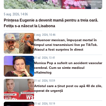
5 aug. 2026, 14:06
Prințesa Eugenie a devenit mamă pentru a treia oară.
Fetița s-a născut la Lisabona
5 aug. 2026, 10:46
Influencer mexican, împușcat mortal în
timpul unei transmisiuni live pe TikTok.
Atacul a fost surprins în direct
31 iul. 2026, 13:41
Monica Pop a suferit un accident vascular
cerebral. Cum se simte medicul
oftalmolog
31 iul. 2026, 10:59
Artistul care a ținut post cu apă 40 de zile,
operat de urgență
31 iul. 2026, 10:19