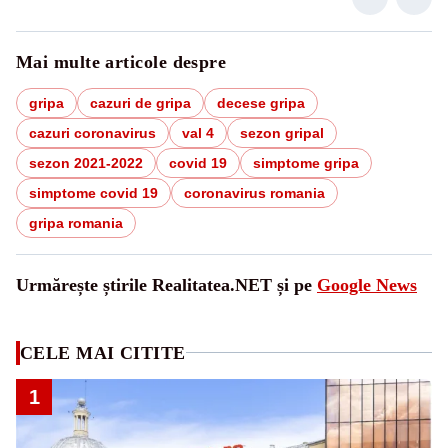
Mai multe articole despre
gripa
cazuri de gripa
decese gripa
cazuri coronavirus
val 4
sezon gripal
sezon 2021-2022
covid 19
simptome gripa
simptome covid 19
coronavirus romania
gripa romania
Urmărește știrile Realitatea.NET și pe
Google News
CELE MAI CITITE
1