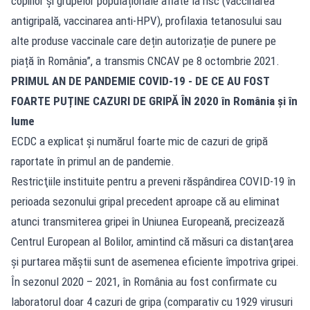
copiilor și grupelor populaționale aflate la risc (vaccinarea
antigripală, vaccinarea anti-HPV), profilaxia tetanosului sau
alte produse vaccinale care dețin autorizație de punere pe
piață în România”, a transmis CNCAV pe 8 octombrie 2021.
PRIMUL AN DE PANDEMIE COVID-19 - DE CE AU FOST
FOARTE PUȚINE CAZURI DE GRIPĂ ÎN 2020 în România și în
lume
ECDC a explicat și numărul foarte mic de cazuri de gripă
raportate în primul an de pandemie.
Restricţiile instituite pentru a preveni răspândirea COVID-19 în
perioada sezonului gripal precedent aproape că au eliminat
atunci transmiterea gripei în Uniunea Europeană, precizează
Centrul European al Bolilor, amintind că măsuri ca distanţarea
şi purtarea măştii sunt de asemenea eficiente împotriva gripei.
În sezonul 2020 – 2021, în România au fost confirmate cu
laboratorul doar 4 cazuri de gripa (comparativ cu 1929 virusuri