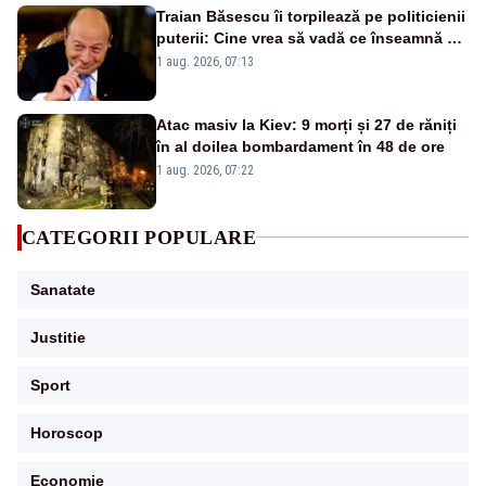
Traian Băsescu îi torpilează pe politicienii
puterii: Cine vrea să vadă ce înseamnă să
fii prost, se uită la România
1 aug. 2026, 07:13
Atac masiv la Kiev: 9 morți și 27 de răniți
în al doilea bombardament în 48 de ore
1 aug. 2026, 07:22
CATEGORII POPULARE
Sanatate
Justitie
Sport
Horoscop
Economie