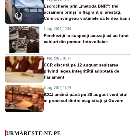
Escrocherie prin „metoda BNR”: trei
ucraineni prinși în flagrant și arestați.
Cum convingeau victimele să le dea banii
7 aug. 2026, 10:58
Percheziții la suspecți acuzați că au furat
cabluri din parcuri fotovoltaice
7 aug. 2026, 08:21
CCR discută pe 12 august sesizarea
privind legea integrității adoptată de
Parlament
6 aug. 2026, 16:49
ÎCCJ amână până pe 20 august verdictul
în procesul dintre magistrați și Guvern
URMĂREȘTE-NE PE