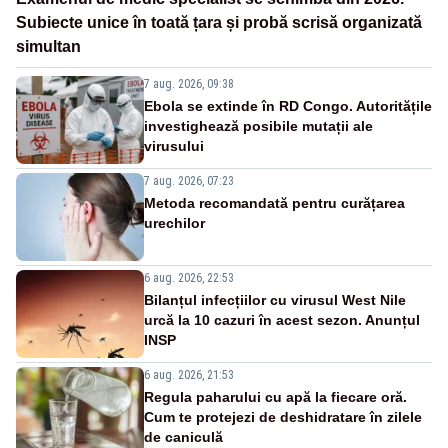
Subiecte unice în toată țara și probă scrisă organizată
simultan
7 aug. 2026, 09:38
Ebola se extinde în RD Congo. Autoritățile
investighează posibile mutații ale
virusului
7 aug. 2026, 07:23
Metoda recomandată pentru curățarea
urechilor
6 aug. 2026, 22:53
Bilanțul infecțiilor cu virusul West Nile
urcă la 10 cazuri în acest sezon. Anunțul
INSP
6 aug. 2026, 21:53
Regula paharului cu apă la fiecare oră.
Cum te protejezi de deshidratare în zilele
de caniculă