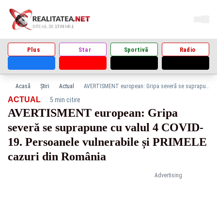
Plus
Star
Sportivă
Radio
Acasă
Știri
Actual
AVERTISMENT european: Gripa severă se suprapune cu valul 4 COVID-19. Persoanele vulnerabile și PRIMELE cazuri din România
·
ACTUAL
5 min citire
AVERTISMENT european: Gripa
severă se suprapune cu valul 4 COVID-
19. Persoanele vulnerabile și PRIMELE
cazuri din România
Advertising