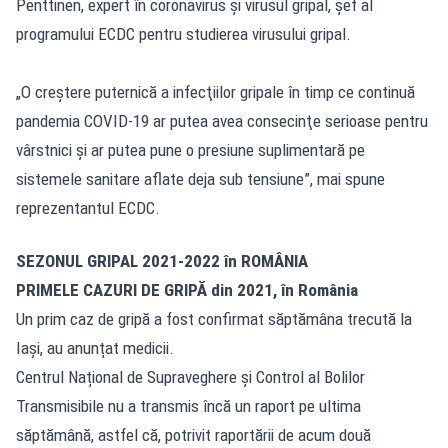
Penttinen, expert în coronavirus și virusul gripal, șef al
programului ECDC pentru studierea virusului gripal.
„O creştere puternică a infecţiilor gripale în timp ce continuă
pandemia COVID-19 ar putea avea consecinţe serioase pentru
vârstnici şi ar putea pune o presiune suplimentară pe
sistemele sanitare aflate deja sub tensiune”, mai spune
reprezentantul ECDC.
SEZONUL GRIPAL 2021-2022 în ROMÂNIA
PRIMELE CAZURI DE GRIPĂ din 2021, în România
Un prim caz de gripă a fost confirmat săptămâna trecută la
Iași, au anunțat medicii.
Centrul Național de Supraveghere și Control al Bolilor
Transmisibile nu a transmis încă un raport pe ultima
săptămână, astfel că, potrivit raportării de acum două