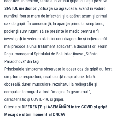
negative. În schimb, testele la virusul gripal au ieșit pozitive.
SFATUL medicilor
: „Situația se agravează, având în vedere
numărul foarte mare de infectări, și a apărut acum și primul
caz de gripă. În consecință, la apariția primelor simptome,
pacienții sunt rugați să se prezinte la medic pentru a fi
investigați în vederea stabilirii unui diagnostic și inițierea cât
mai precoce a unui tratament adecvat”, a declarat dr. Florin
Roșu, managerul Spitalului de Boli Infecțioase „Sfânta
Parascheva” din Iași.
Principalele simptome observate la acest caz de gripă au fost:
simptome respiratorii, insuficiență respiratorie, febră,
oboseală, dureri musculare, rezultatul la radiografie și
computer tomograf a fost ”imagine în geam mat”,
caracteristic și COVID-19, și gripei.
Citește și
DIFERENȚE și ASEMĂNĂRI între COVID și gripă -
Mesaj de ultim moment al CNCAV