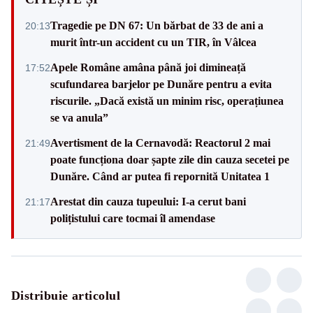
Tragedie pe DN 67: Un bărbat de 33 de ani a
20:13
murit într-un accident cu un TIR, în Vâlcea
Apele Române amâna până joi dimineață
17:52
scufundarea barjelor pe Dunăre pentru a evita
riscurile. „Dacă există un minim risc, operațiunea
se va anula”
Avertisment de la Cernavodă: Reactorul 2 mai
21:49
poate funcționa doar șapte zile din cauza secetei pe
Dunăre. Când ar putea fi repornită Unitatea 1
Arestat din cauza tupeului: I-a cerut bani
21:17
polițistului care tocmai îl amendase
Distribuie articolul