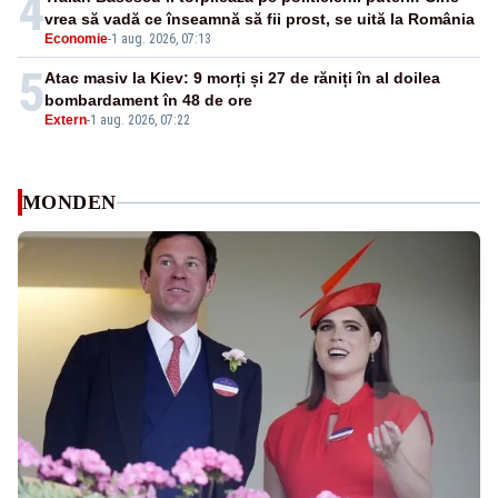
4
vrea să vadă ce înseamnă să fii prost, se uită la România
Economie
-
1 aug. 2026, 07:13
5
Atac masiv la Kiev: 9 morți și 27 de răniți în al doilea
bombardament în 48 de ore
Extern
-
1 aug. 2026, 07:22
MONDEN