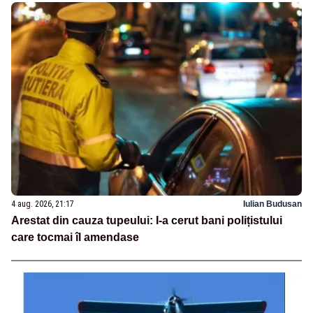
4 aug. 2026, 21:17
Iulian Budusan
Arestat din cauza tupeului: I-a cerut bani polițistului
care tocmai îl amendase