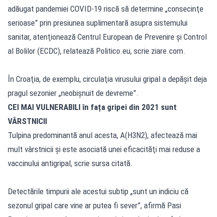
adăugat pandemiei COVID-19 riscă să determine „consecinţe
serioase” prin presiunea suplimentară asupra sistemului
sanitar, atenţionează Centrul European de Prevenire şi Control
al Bolilor (ECDC), relatează Politico.eu, scrie ziare.com.
În Croaţia, de exemplu, circulaţia virusului gripal a depăşit deja
pragul sezonier „neobişnuit de devreme”.
CEI MAI VULNERABILI în fața gripei din 2021 sunt
VÂRSTNICII
Tulpina predominantă anul acesta, A(H3N2), afectează mai
mult vârstnicii şi este asociată unei eficacităţi mai reduse a
vaccinului antigripal, scrie sursa citată.
Detectările timpurii ale acestui subtip „sunt un indiciu că
sezonul gripal care vine ar putea fi sever”, afirmă Pasi