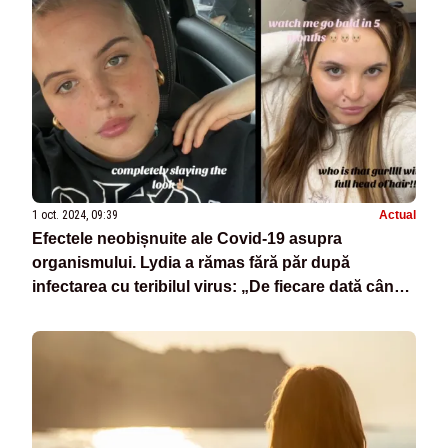
1 oct. 2024, 09:39
Actual
Efectele neobișnuite ale Covid-19 asupra
organismului. Lydia a rămas fără păr după
infectarea cu teribilul virus: „De fiecare dată când îl
pieptănam, se desprindeau adevărate smocuri”