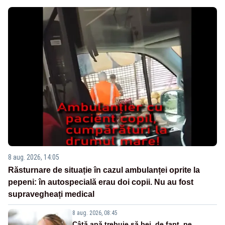
8 aug. 2026, 14:05
Răsturnare de situație în cazul ambulanței oprite la
pepeni: în autospecială erau doi copii. Nu au fost
supravegheați medical
8 aug. 2026, 08:45
Câtă apă trebuie să bei, de fapt, pe