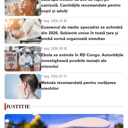
caniculă. Cantitățile recomandate pentru
copii și adulți
7 aug. 2026, 15:42
Examenul de medic specialist se schimbă
din 2026. Subiecte unice în toată țara și
probă scrisă organizată simultan
7 aug. 2026, 09:38
Ebola se extinde în RD Congo. Autoritățile
investighează posibile mutații ale
virusului
7 aug. 2026, 07:23
Metoda recomandată pentru curățarea
urechilor
JUSTITIE