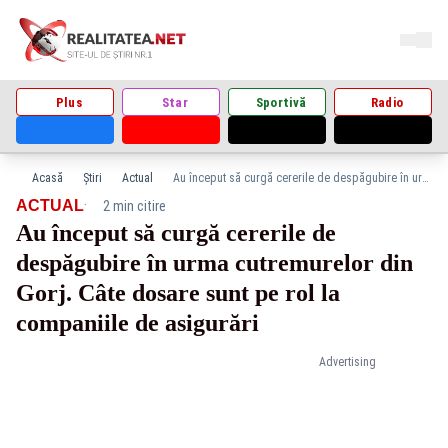
Plus
Star
Sportivă
Radio
Acasă
Știri
Actual
Au început să curgă cererile de despăgubire în urma cutremurelor din Gorj. Câte dosare sunt pe rol la companiile de asigurări
·
ACTUAL
2 min citire
Au început să curgă cererile de
despăgubire în urma cutremurelor din
Gorj. Câte dosare sunt pe rol la
companiile de asigurări
Advertising