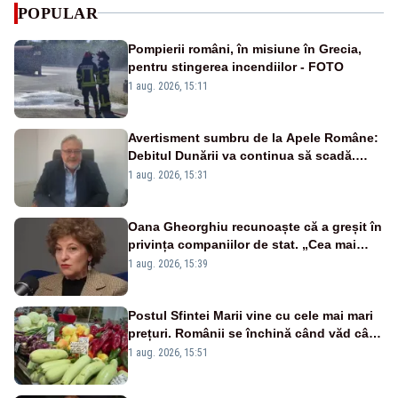
POPULAR
Pompierii români, în misiune în Grecia,
pentru stingerea incendiilor - FOTO
1 aug. 2026, 15:11
Avertisment sumbru de la Apele Române:
Debitul Dunării va continua să scadă.
Cernavodă s-ar putea închide în 4 zile
1 aug. 2026, 15:31
Oana Gheorghiu recunoaște că a greșit în
privința companiilor de stat. „Cea mai
mare tâmpenie a fost că eu am crezut că
1 aug. 2026, 15:39
lucrurile sunt deschise”
Postul Sfintei Marii vine cu cele mai mari
prețuri. Românii se închină când văd cât
costă mâncarea de zi cu zi
1 aug. 2026, 15:51