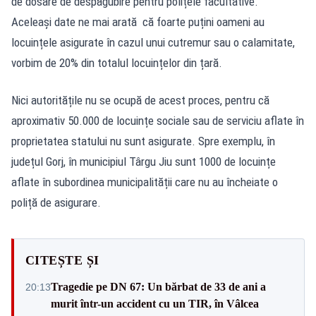
de dosare de despăgubire pentru polițele facultative.
Aceleași date ne mai arată că foarte puțini oameni au
locuințele asigurate în cazul unui cutremur sau o calamitate,
vorbim de 20% din totalul locuințelor din țară.
Nici autoritățile nu se ocupă de acest proces, pentru că
aproximativ 50.000 de locuințe sociale sau de serviciu aflate în
proprietatea statului nu sunt asigurate. Spre exemplu, în
județul Gorj, în municipiul Târgu Jiu sunt 1000 de locuințe
aflate în subordinea municipalității care nu au încheiate o
poliță de asigurare.
CITEȘTE ȘI
Tragedie pe DN 67: Un bărbat de 33 de ani a
20:13
murit într-un accident cu un TIR, în Vâlcea