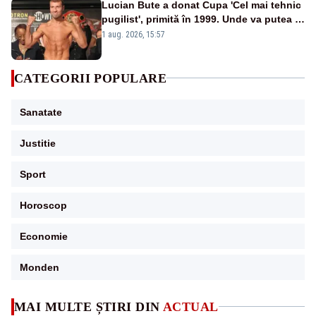
Lucian Bute a donat Cupa 'Cel mai tehnic
pugilist', primită în 1999. Unde va putea fi
admirat trofeul
1 aug. 2026, 15:57
CATEGORII POPULARE
Sanatate
Justitie
Sport
Horoscop
Economie
Monden
MAI MULTE ȘTIRI DIN
ACTUAL