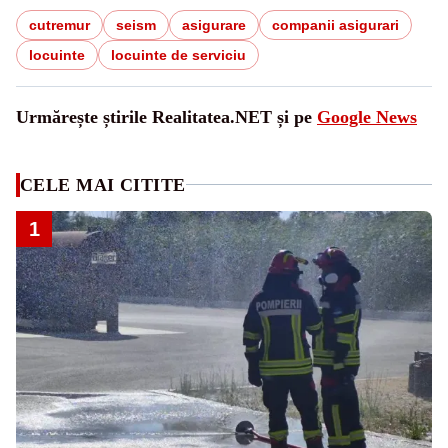
cutremur
seism
asigurare
companii asigurari
locuinte
locuinte de serviciu
Urmărește știrile Realitatea.NET și pe
Google News
CELE MAI CITITE
1