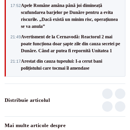
Apele Române amâna până joi dimineață
17:52
scufundarea barjelor pe Dunăre pentru a evita
riscurile. „Dacă există un minim risc, operațiunea
se va anula”
Avertisment de la Cernavodă: Reactorul 2 mai
21:49
poate funcționa doar șapte zile din cauza secetei pe
Dunăre. Când ar putea fi repornită Unitatea 1
Arestat din cauza tupeului: I-a cerut bani
21:17
polițistului care tocmai îl amendase
Distribuie articolul
Mai multe articole despre