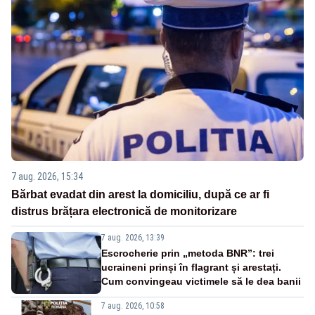
7 aug. 2026, 15:34
Bărbat evadat din arest la domiciliu, după ce ar fi
distrus brățara electronică de monitorizare
7 aug. 2026, 13:39
Escrocherie prin „metoda BNR”: trei
ucraineni prinși în flagrant și arestați.
Cum convingeau victimele să le dea banii
7 aug. 2026, 10:58