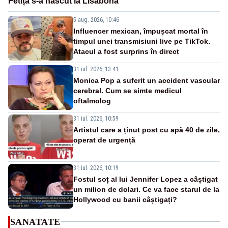
Fetița s-a născut la Lisabona
5 aug. 2026, 10:46
Influencer mexican, împușcat mortal în
timpul unei transmisiuni live pe TikTok.
Atacul a fost surprins în direct
31 iul. 2026, 13:41
Monica Pop a suferit un accident vascular
cerebral. Cum se simte medicul
oftalmolog
31 iul. 2026, 10:59
Artistul care a ținut post cu apă 40 de zile,
operat de urgență
31 iul. 2026, 10:19
Fostul soț al lui Jennifer Lopez a câștigat
un milion de dolari. Ce va face starul de la
Hollywood cu banii câștigați?
SANATATE