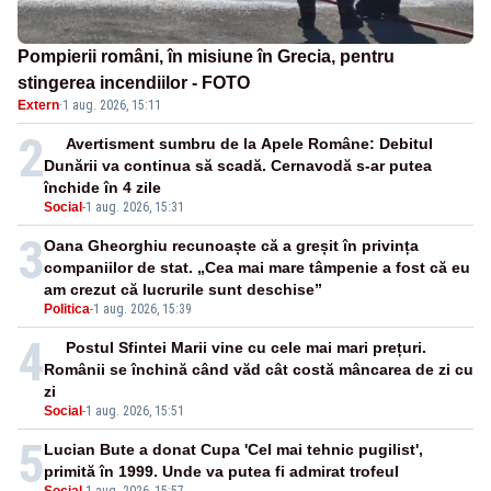
Pompierii români, în misiune în Grecia, pentru
stingerea incendiilor - FOTO
Extern
·
1 aug. 2026, 15:11
2
Avertisment sumbru de la Apele Române: Debitul
Dunării va continua să scadă. Cernavodă s-ar putea
închide în 4 zile
Social
-
1 aug. 2026, 15:31
3
Oana Gheorghiu recunoaște că a greșit în privința
companiilor de stat. „Cea mai mare tâmpenie a fost că eu
am crezut că lucrurile sunt deschise”
Politica
-
1 aug. 2026, 15:39
4
Postul Sfintei Marii vine cu cele mai mari prețuri.
Românii se închină când văd cât costă mâncarea de zi cu
zi
Social
-
1 aug. 2026, 15:51
5
Lucian Bute a donat Cupa 'Cel mai tehnic pugilist',
primită în 1999. Unde va putea fi admirat trofeul