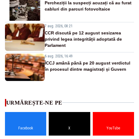
Percheziții la suspecți acuzați că au furat
cabluri din parcuri fotovoltaice
7 aug. 2026, 08:21
CCR discută pe 12 august sesizarea
privind legea integrității adoptată de
Parlament
6 aug. 2026, 16:49
ÎCCJ amână până pe 20 august verdictul
în procesul dintre magistrați și Guvern
URMĂREȘTE-NE PE
Facebook
X
YouTube