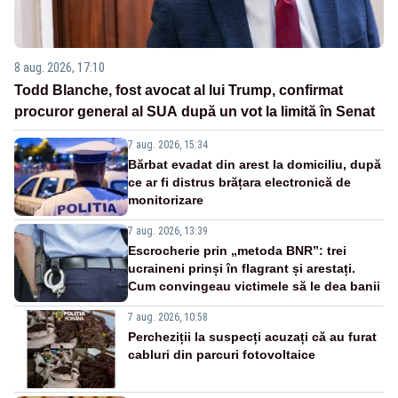
8 aug. 2026, 17:10
Todd Blanche, fost avocat al lui Trump, confirmat
procuror general al SUA după un vot la limită în Senat
7 aug. 2026, 15:34
Bărbat evadat din arest la domiciliu, după
ce ar fi distrus brățara electronică de
monitorizare
7 aug. 2026, 13:39
Escrocherie prin „metoda BNR”: trei
ucraineni prinși în flagrant și arestați.
Cum convingeau victimele să le dea banii
7 aug. 2026, 10:58
Percheziții la suspecți acuzați că au furat
cabluri din parcuri fotovoltaice