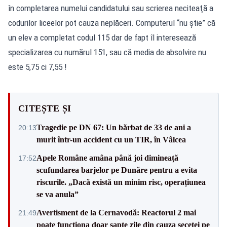
în completarea numelui candidatului sau scrierea neciteaţă a
codurilor liceelor pot cauza neplăceri. Computerul “nu ştie” că
un elev a completat codul 115 dar de fapt îl interesează
specializarea cu numărul 151, sau că media de absolvire nu
este 5,75 ci 7,55 !
CITEȘTE ȘI
Tragedie pe DN 67: Un bărbat de 33 de ani a
20:13
murit într-un accident cu un TIR, în Vâlcea
Apele Române amâna până joi dimineață
17:52
scufundarea barjelor pe Dunăre pentru a evita
riscurile. „Dacă există un minim risc, operațiunea
se va anula”
Avertisment de la Cernavodă: Reactorul 2 mai
21:49
poate funcționa doar șapte zile din cauza secetei pe