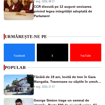
7 aug. 2026, 08:21
CCR discută pe 12 august sesizarea
privind legea integrității adoptată de
Parlament
URMĂREȘTE-NE PE
Facebook
X
YouTube
POPULAR
Tânără de 19 ani, lovită de tren în Gara
Mangalia. Traversase cu căștile în urechi
liniile printr-un loc nepermis
8 aug. 2026, 21:37
George Simion trage un semnal de