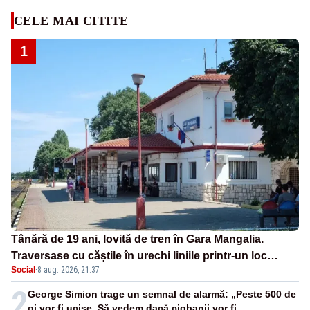
CELE MAI CITITE
1
Tânără de 19 ani, lovită de tren în Gara Mangalia.
Traversase cu căștile în urechi liniile printr-un loc
Social
·
8 aug. 2026, 21:37
nepermis
2
George Simion trage un semnal de alarmă: „Peste 500 de
oi vor fi ucise. Să vedem dacă ciobanii vor fi