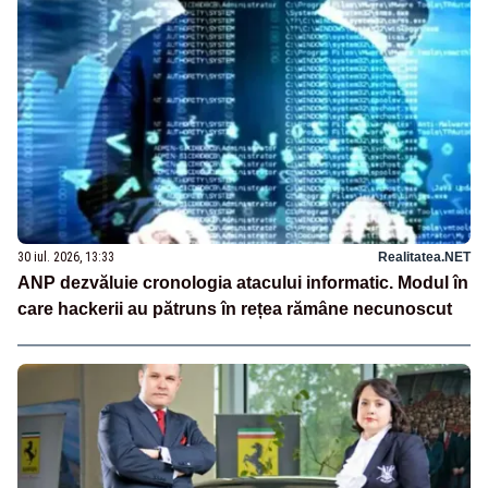
30 iul. 2026, 13:33
Realitatea.NET
ANP dezvăluie cronologia atacului informatic. Modul în
care hackerii au pătruns în rețea rămâne necunoscut