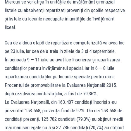
Miercuri se vor afișa în unitățile de învățământ gimnazial
listele cu absolvenții repartizați proveniți din școlile respective
și listele cu locurile neocupate în unitățile de învățământ
liceal.
Cea de a doua etapă de repartizare computerizată va avea loc
pe 23 iulie, iar cea de a treia în zilele de 3 și 4 septembrie.
În perioada 9 — 11 iulie au avut loc înscrierea și repartizarea
candidaților pentru învățământul special, iar în 6 — 8 iulie
repartizarea candidaților pe locurile speciale pentru romi.
Procentul de promovabilitate la Evaluarea Națională 2015,
după rezolvarea contestațiilor, a fost de 79,36%.
La Evaluarea Națională, din 163.407 candidați înscriși s-au
prezentat 158.568, prezența fiind de 97%. Din cei 158.568 de
candidați prezenți, 125.782 candidați (79,3%) au obținut medii
mai mari sau egale cu 5 și 32.786 candidați (20,7%) au obținut