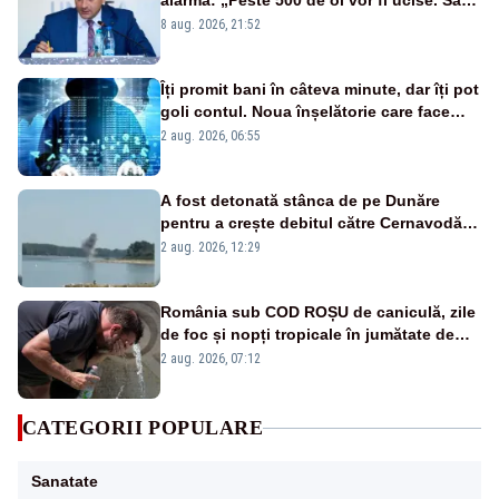
alarmă: „Peste 500 de oi vor fi ucise. Să
vedem dacă ciobanii vor fi despăgubiți”
8 aug. 2026, 21:52
Îți promit bani în câteva minute, dar îți pot
goli contul. Noua înșelătorie care face
victime pe Facebook și WhatsApp
2 aug. 2026, 06:55
A fost detonată stânca de pe Dunăre
pentru a crește debitul către Cernavodă –
VIDEO
2 aug. 2026, 12:29
România sub COD ROȘU de caniculă, zile
de foc și nopți tropicale în jumătate de
țară
2 aug. 2026, 07:12
CATEGORII POPULARE
Sanatate