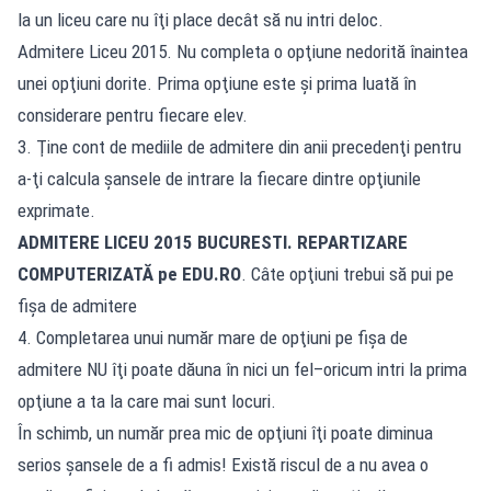
la un liceu care nu îţi place decât să nu intri deloc.
Admitere Liceu 2015. Nu completa o opţiune nedorită înaintea
unei opţiuni dorite. Prima opţiune este şi prima luată în
considerare pentru fiecare elev.
3. Ţine cont de mediile de admitere din anii precedenţi pentru
a-ţi calcula şansele de intrare la fiecare dintre opţiunile
exprimate.
ADMITERE LICEU 2015
BUCURESTI
. REPARTIZARE
COMPUTERIZATĂ pe EDU.RO
. Câte opţiuni trebui să pui pe
fişa de admitere
4. Completarea unui număr mare de opţiuni pe fişa de
admitere NU îţi poate dăuna în nici un fel–oricum intri la prima
opţiune a ta la care mai sunt locuri.
În schimb, un număr prea mic de opţiuni îţi poate diminua
serios şansele de a fi admis! Există riscul de a nu avea o