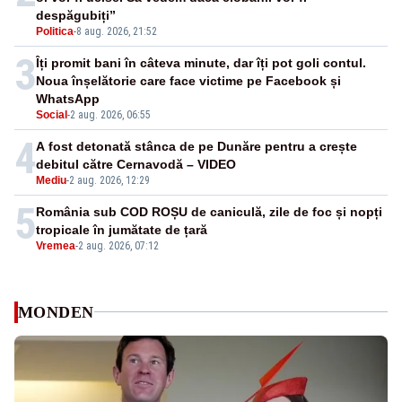
despăgubiți”
Politica
-
8 aug. 2026, 21:52
3
Îți promit bani în câteva minute, dar îți pot goli contul.
Noua înșelătorie care face victime pe Facebook și
WhatsApp
Social
-
2 aug. 2026, 06:55
4
A fost detonată stânca de pe Dunăre pentru a crește
debitul către Cernavodă – VIDEO
Mediu
-
2 aug. 2026, 12:29
5
România sub COD ROȘU de caniculă, zile de foc și nopți
tropicale în jumătate de țară
Vremea
-
2 aug. 2026, 07:12
MONDEN