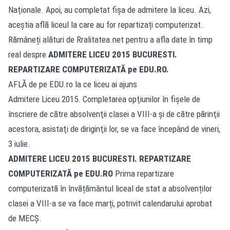
Naţionale. Apoi, au completat fişa de admitere la liceu. Azi,
aceștia află liceul la care au for repartizați computerizat.
Rămâneți alături de Rralitatea.net pentru a afla date în timp
real despre
ADMITERE LICEU 2015
BUCURESTI
.
REPARTIZARE COMPUTERIZATĂ pe EDU.RO.
AFLĂ de pe EDU.ro la ce liceu ai ajuns
Admitere Liceu 2015. Completarea opţiunilor în fişele de
înscriere de către absolvenţii clasei a VIII-a şi de către părinţii
acestora, asistaţi de diriginţii lor, se va face începând de vineri,
3 iulie.
ADMITERE LICEU 2015
BUCURESTI
. REPARTIZARE
COMPUTERIZATĂ pe EDU.RO
Prima repartizare
computerizată în învățământul liceal de stat a absolvenților
clasei a VIII-a se va face marți, potrivit calendarului aprobat
de MECȘ.