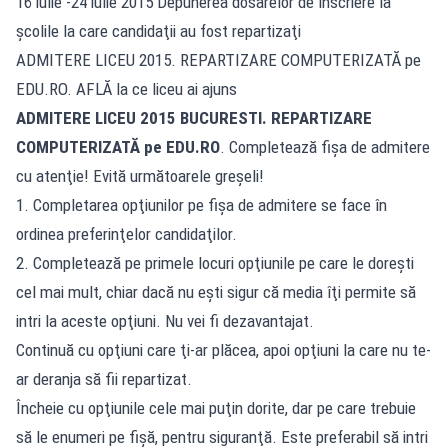
16 iulie -24 iulie 2015 Depunerea dosarelor de înscriere la
şcolile la care candidaţii au fost repartizaţi
ADMITERE LICEU 2015. REPARTIZARE COMPUTERIZATĂ pe
EDU.RO. AFLĂ la ce liceu ai ajuns
ADMITERE LICEU 2015
BUCURESTI
. REPARTIZARE
COMPUTERIZATĂ pe EDU.RO
. Completează fişa de admitere
cu atenţie! Evită următoarele greşeli!
1. Completarea opţiunilor pe fişa de admitere se face în
ordinea preferinţelor candidaţilor.
2. Completează pe primele locuri opţiunile pe care le doreşti
cel mai mult, chiar dacă nu eşti sigur că media îţi permite să
intri la aceste opţiuni. Nu vei fi dezavantajat.
Continuă cu opţiuni care ţi-ar plăcea, apoi opţiuni la care nu te-
ar deranja să fii repartizat.
Încheie cu opţiunile cele mai puţin dorite, dar pe care trebuie
să le enumeri pe fişă, pentru siguranţă. Este preferabil să intri