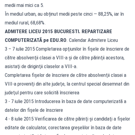
medii mai mici ca 5.
În mediul urban, au obținut medii peste cinci — 88,25%, iar în
mediul rural, 68,68%.
ADMITERE LICEU 2015
BUCURESTI
. REPARTIZARE
COMPUTERIZATĂ pe EDU.RO
. Calendar Admitere Liceu
3 – 7 iulie 2015 Completarea opţiunilor în fişele de înscriere de
către absolvenţii clasei a VIII-a şi de către părinţii acestora,
asistaţi de diriginţii claselor a VIII-a.
Completarea fişelor de înscriere de către absolvenţii clasei a
VIII-a proveniţi din alte judeţe, la centrul special desemnat din
judeţul pentru care solicită înscrierea
3 - 7 iulie 2015 Introducerea în baza de date computerizată a
datelor din fişele de înscriere
4 - 8 iulie 2015 Verificarea de către părinţi şi candidaţi a fişelor
editate de calculator, corectarea greşelilor în baza de date