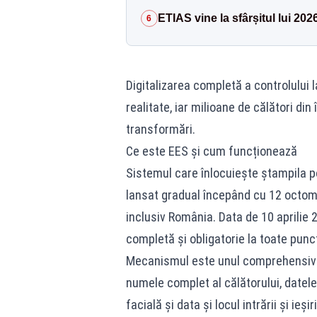
ETIAS vine la sfârșitul lui 202
6
Digitalizarea completă a controlului 
realitate, iar milioane de călători di
transformări.
Ce este EES și cum funcționează
Sistemul care înlocuiește ștampila p
lansat gradual începând cu 12 octomb
inclusiv România. Data de 10 aprili
completă și obligatorie la toate punc
Mecanismul este unul comprehensiv: l
numele complet al călătorului, datel
facială și data și locul intrării și ie