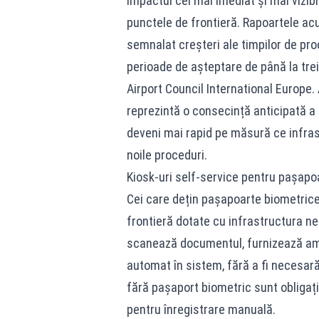
Impactul cel mai imediat și mai vizibi
punctele de frontieră. Rapoartele ac
semnalat creșteri ale timpilor de pr
perioade de așteptare de până la trei
Airport Council International Europe.
reprezintă o consecință anticipată a 
deveni mai rapid pe măsură ce infras
noile proceduri.
Kiosk-uri self-service pentru pașapo
Cei care dețin pașapoarte biometrice
frontieră dotate cu infrastructura nec
scanează documentul, furnizează ampre
automat în sistem, fără a fi necesară 
fără pașaport biometric sunt obligați 
pentru înregistrare manuală.