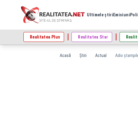
Ultimele știri
Emisiuni
Poli
Realitatea Plus
Realitatea Star
Realit
Acasă
Știri
Actual
Adio ștampile