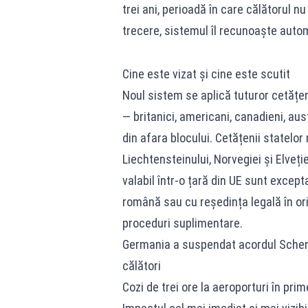
trei ani, perioadă în care călătorul nu
trecere, sistemul îl recunoaște autom
Cine este vizat și cine este scutit
Noul sistem se aplică tuturor cetățen
— britanici, americani, canadieni, austr
din afara blocului. Cetățenii statelor
Liechtensteinului, Norvegiei și Elveț
valabil într-o țară din UE sunt except
română sau cu reședința legală în ori
proceduri suplimentare.
Germania a suspendat acordul Schenge
călători
Cozi de trei ore la aeroporturi în prim