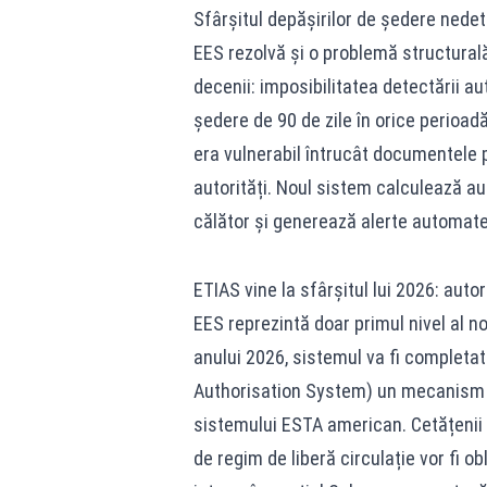
Sfârșitul depășirilor de ședere nede
EES rezolvă și o problemă structural
decenii: imposibilitatea detectării 
ședere de 90 de zile în orice perioad
era vulnerabil întrucât documentele p
autorități. Noul sistem calculează a
călător și generează alerte automate 
ETIAS vine la sfârșitul lui 2026: autor
EES reprezintă doar primul nivel al noi
anului 2026, sistemul va fi completa
Authorisation System) un mecanism d
sistemului ESTA american. Cetățenii 
de regim de liberă circulație vor fi ob