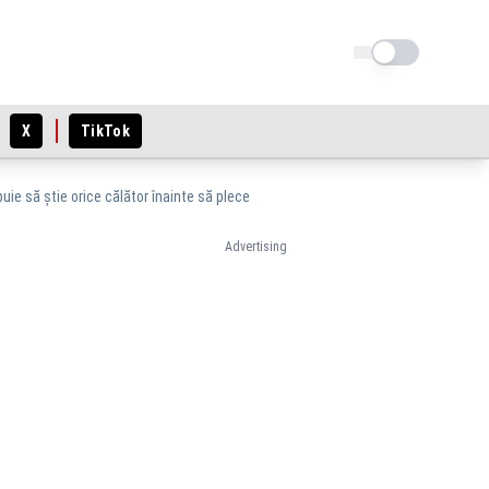
Schimba tema
X
TikTok
buie să știe orice călător înainte să plece
Advertising