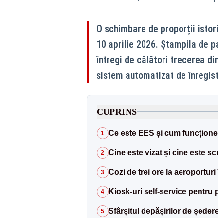
O schimbare de proporții istor
10 aprilie 2026. Ștampila de p
întregi de călători trecerea din
sistem automatizat de înregist
CUPRINS
Ce este EES și cum funcțion
1
Cine este vizat și cine este scu
2
Cozi de trei ore la aeroporturi 
3
Kiosk-uri self-service pentru
4
Sfârșitul depășirilor de ședer
5