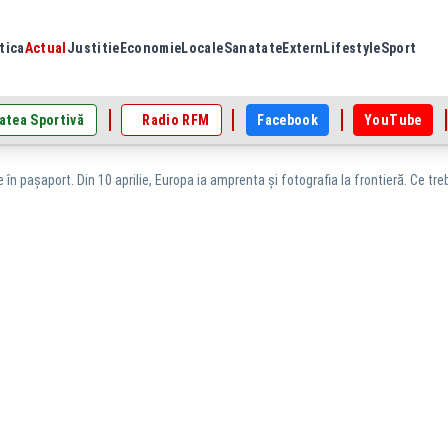
tica
Actual
Justitie
Economie
Locale
Sanatate
Extern
Lifestyle
Sport
atea Sportivă
Radio RFM
Facebook
YouTube
 în pașaport. Din 10 aprilie, Europa ia amprenta și fotografia la frontieră. Ce tre