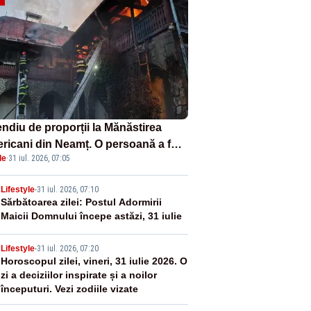
endiu de proporții la Mănăstirea
ericani din Neamț. O persoană a fost
le
·
31 iul. 2026, 07:05
ită carbonizată - FOTO/ VIDEO
2
Lifestyle
-
31 iul. 2026, 07:10
Sărbătoarea zilei: Postul Adormirii
Maicii Domnului începe astăzi, 31 iulie
3
Lifestyle
-
31 iul. 2026, 07:20
Horoscopul zilei, vineri, 31 iulie 2026. O
zi a deciziilor inspirate și a noilor
începuturi. Vezi zodiile vizate