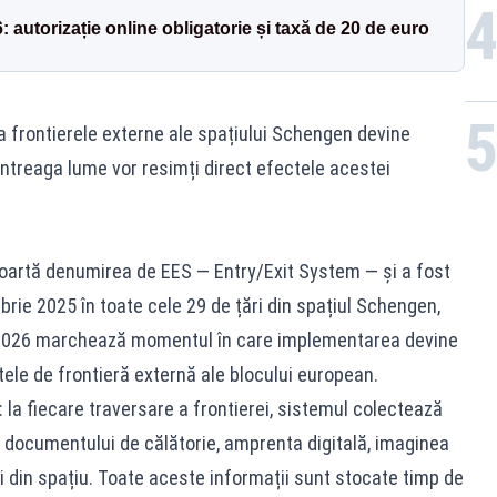
6: autorizație online obligatorie și taxă de 20 de euro
la frontierele externe ale spațiului Schengen devine
n întreaga lume vor resimți direct efectele acestei
oartă denumirea de EES — Entry/Exit System — și a fost
rie 2025 în toate cele 29 de țări din spațiul Schengen,
e 2026 marchează momentul în care implementarea devine
tele de frontieră externă ale blocului european.
a fiecare traversare a frontierei, sistemul colectează
e documentului de călătorie, amprenta digitală, imaginea
șirii din spațiu. Toate aceste informații sunt stocate timp de