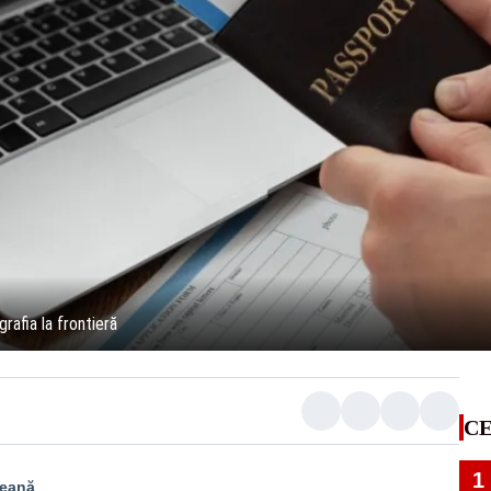
rafia la frontieră
CE
1
peană