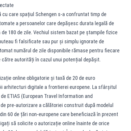
tectate
ă cu care spațiul Schengen s-a confruntat timp de
automate a persoanelor care depășesc durata legală de
ă de 180 de zile. Vechiul sistem bazat pe ștampile fizice
uteau fi falsificate sau pur și simplu ignorate de
utomat numărul de zile disponibile rămase pentru fiecare
către autorități în cazul unui potențial depășit.
izație online obligatorie și taxă de 20 de euro
i arhitecturi digitale a frontierei europene. La sfârșitul
t de ETIAS (European Travel Information and
e pre-autorizare a călătoriei construit după modelul
din 60 de țări non-europene care beneficiază în prezent
ligați să solicite o autorizație online înainte de orice