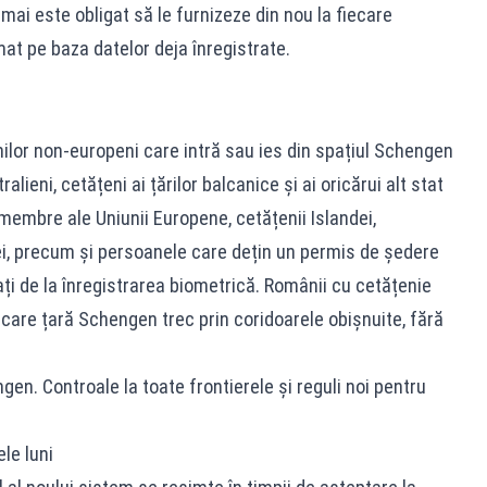
 mai este obligat să le furnizeze din nou la fiecare
at pe baza datelor deja înregistrate.
ilor non-europeni care intră sau ies din spațiul Schengen
alieni, cetățeni ai țărilor balcanice și ai oricărui alt stat
 membre ale Uniunii Europene, cetățenii Islandei,
iei, precum și persoanele care dețin un permis de ședere
ați de la înregistrarea biometrică. Românii cu cetățenie
care țară Schengen trec prin coridoarele obișnuite, fără
n. Controale la toate frontierele și reguli noi pentru
ele luni