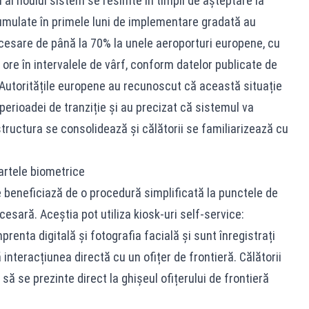
l al noului sistem se resimte în timpii de așteptare la
umulate în primele luni de implementare gradată au
ocesare de până la 70% la unele aeroporturi europene, cu
 ore în intervalele de vârf, conform datelor publicate de
 Autoritățile europene au recunoscut că această situație
perioadei de tranziție și au precizat că sistemul va
tructura se consolidează și călătorii se familiarizează cu
artele biometrice
 beneficiază de o procedură simplificată la punctele de
esară. Aceștia pot utiliza kiosk-uri self-service:
nta digitală și fotografia facială și sunt înregistrați
interacțiunea directă cu un ofițer de frontieră. Călătorii
să se prezinte direct la ghișeul ofițerului de frontieră