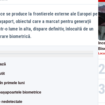
ice se produce la frontierele externe ale Europei pe
așaport, obiectul care a marcat pentru generații
tr-o lume în alta, dispare definitiv, înlocuită de un
rare biometrică.
Inc
Bis
Loca
găs
ează
tit
în primele luni
 pașapoartele biometrice
e nedetectate