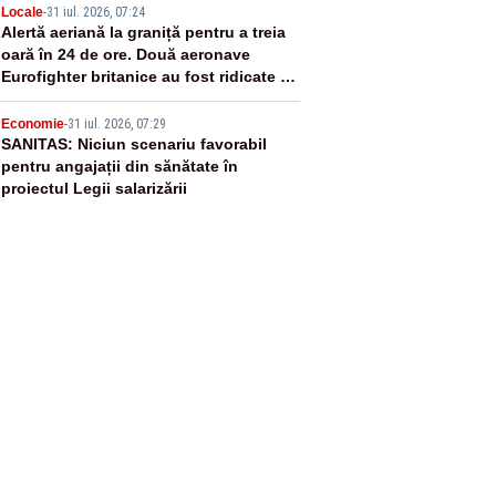
4
Locale
-
31 iul. 2026, 07:24
Alertă aeriană la graniță pentru a treia
oară în 24 de ore. Două aeronave
Eurofighter britanice au fost ridicate de
la sol
5
Economie
-
31 iul. 2026, 07:29
SANITAS: Niciun scenariu favorabil
pentru angajații din sănătate în
proiectul Legii salarizării