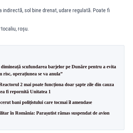
 indirectă, sol bine drenat, udare regulată. Poate fi
rtocaliu, roșu.
imineață scufundarea barjelor pe Dunăre pentru a evita
m risc, operațiunea se va anula”
eactorul 2 mai poate funcționa doar șapte zile din cauza
ea fi repornită Unitatea 1
 cerut bani polițistului care tocmai îl amendase
militar în România: Parașutist rămas suspendat de avion