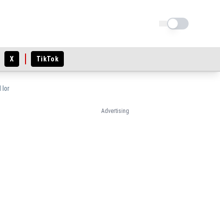
Schimba tema
X
TikTok
 lor
Advertising