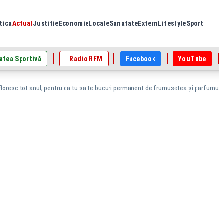
tica
Actual
Justitie
Economie
Locale
Sanatate
Extern
Lifestyle
Sport
atea Sportivă
Radio RFM
Facebook
YouTube
înfloresc tot anul, pentru ca tu sa te bucuri permanent de frumusetea și parfumul