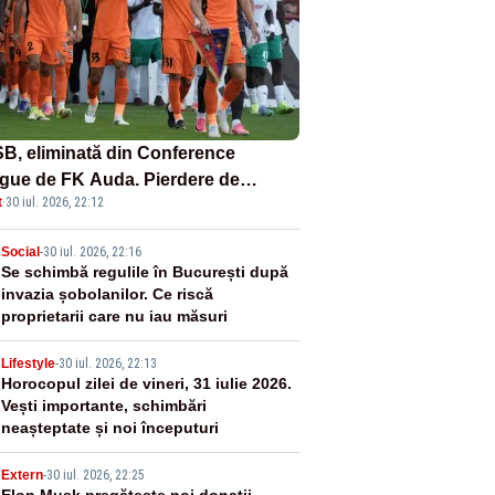
B, eliminată din Conference
gue de FK Auda. Pierdere de
t
·
30 iul. 2026, 22:12
oane de euro pentru clubul lui Gigi
ali
2
Social
-
30 iul. 2026, 22:16
Se schimbă regulile în București după
invazia șobolanilor. Ce riscă
proprietarii care nu iau măsuri
3
Lifestyle
-
30 iul. 2026, 22:13
Horocopul zilei de vineri, 31 iulie 2026.
Vești importante, schimbări
neașteptate și noi începuturi
Extern
-
30 iul. 2026, 22:25
Elon Musk pregătește noi donații