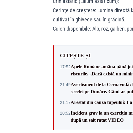
Crin asiatic (Lilium asiaticum):
Cerințe de creștere: Lumina directă la
cultivat în ghivece sau în grădină.
Culori disponibile: Alb, roz, galben, po
CITEȘTE ȘI
Apele Române amâna până joi d
17:52
riscurile. „Dacă există un mini
Avertisment de la Cernavodă: R
21:49
secetei pe Dunăre. Când ar put
Arestat din cauza tupeului: I-a
21:17
Incident grav la un exercițiu 
20:52
după un salt ratat VIDEO