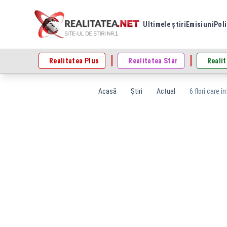
Ultimele știri
Emisiuni
Poli
Realitatea Plus
Realitatea Star
Realit
Acasă
Știri
Actual
6 flori care 