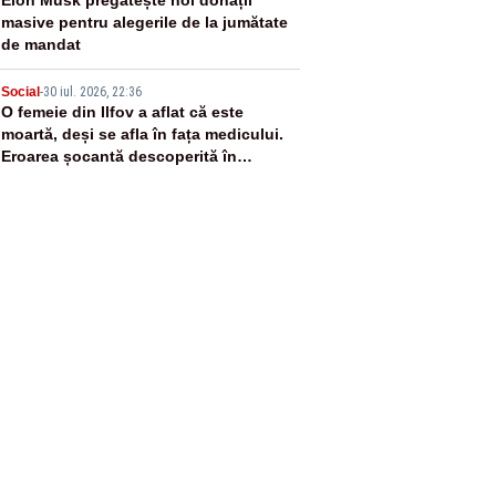
4
masive pentru alegerile de la jumătate
de mandat
5
Social
-
30 iul. 2026, 22:36
O femeie din Ilfov a aflat că este
moartă, deși se afla în fața medicului.
Eroarea șocantă descoperită în
sistemul statului