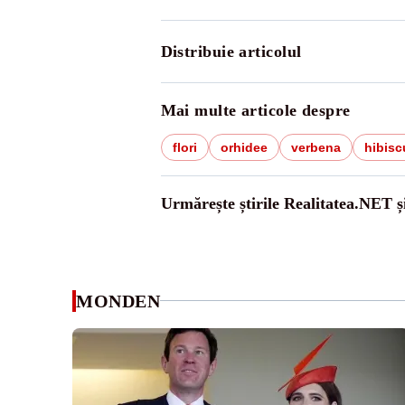
Distribuie articolul
Mai multe articole despre
flori
orhidee
verbena
hibisc
Urmărește știrile Realitatea.NET ș
MONDEN