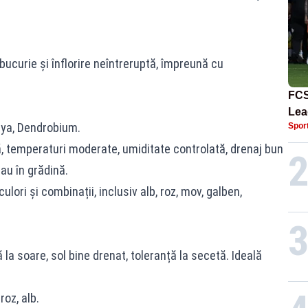
bucurie și înflorire neîntreruptă, împreună cu
FCS
Lea
eya, Dendrobium.
Spor
mili
Bec
ă, temperaturi moderate, umiditate controlată, drenaj bun
sau în grădină.
ulori și combinații, inclusiv alb, roz, mov, galben,
la soare, sol bine drenat, toleranță la secetă. Ideală
roz, alb.