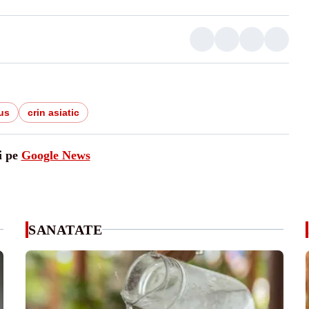
us
crin asiatic
i pe
Google News
SANATATE