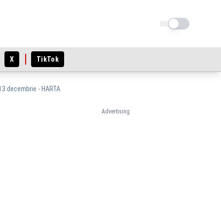
Schimba tema
X
TikTok
e 13 decembrie - HARTA
Advertising