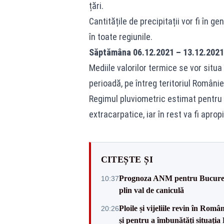
țări.
Cantitățile de precipitații vor fi în 
în toate regiunile.
Săptămâna 06.12.2021 – 13.12.2021
Mediile valorilor termice se vor situa
perioadă, pe întreg teritoriul Românie
Regimul pluviometric estimat pentru 
extracarpatice, iar în rest va fi apro
CITEȘTE ȘI
Prognoza ANM pentru București: 
10:37
plin val de caniculă
Ploile și vijeliile revin în Ro
20:26
și pentru a îmbunătăți situația