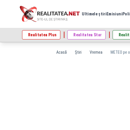
Ultimele știri
Emisiuni
Poli
Realitatea Plus
Realitatea Star
Realit
Acasă
Știri
Vremea
METEO pe o 