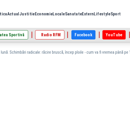
tica
Actual
Justitie
Economie
Locale
Sanatate
Extern
Lifestyle
Sport
atea Sportivă
Radio RFM
Facebook
YouTube
lună. Schimbări radicale: răcire bruscă, încep ploile - cum va fi vremea până p