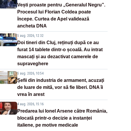
Vești proaste pentru „Generalul Negru”.
Procesul lui Florian Coldea poate
începe. Curtea de Apel validează
ancheta DNA
5 aug. 2026, 12:32
Doi tineri din Cluj, reținuți după ce au
furat 14 tablete dintr-o școală. Au intrat
mascați și au dezactivat camerele de
supraveghere
5 aug. 2026, 10:54
Șefii din industria de armament, acuzați
de luare de mită, vor să fie liberi. DNA îi
vrea în arest
4 aug. 2026, 15:16
Predarea lui Ionel Arsene către România,
blocată printr-o decizie a instanței
italiene, pe motive medicale