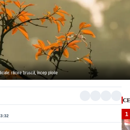
ale: răcire bruscă, încep ploile
CE
1
13:32