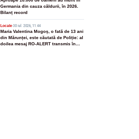
4
Germania din cauza căldurii, în 2026.
Bilanț record
5
Locale
-
30 iul. 2026, 11:44
Maria Valentina Mogoș, o fată de 13 ani
din Mărunței, este căutată de Poliție: al
doilea mesaj RO-ALERT transmis în
județul Olt