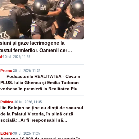
siuni și gaze lacrimogene la
estul fermierilor. Oamenii cer
l
·
30 iul. 2026, 11:55
isia șefului ANSVSA și s-au mutat
Piața Victoria– LIVE TEXT
2
Promo
-
30 iul. 2026, 11:35
Podcasturile REALITATEA - Ceva-n
PLUS. Iulia Ghenea și Emilia Tudoran
vorbesc în premieră la Realitatea Plus -
VIDEO
3
Politica
-
30 iul. 2026, 11:35
Ilie Bolojan se ține cu dinții de scaunul
de la Palatul Victoria, în plină criză
socială: „Ar fi iresponsabil să
demisionez!”
Extern
-
30 iul. 2026, 11:37
Aproape 10.000 de oameni au murit în