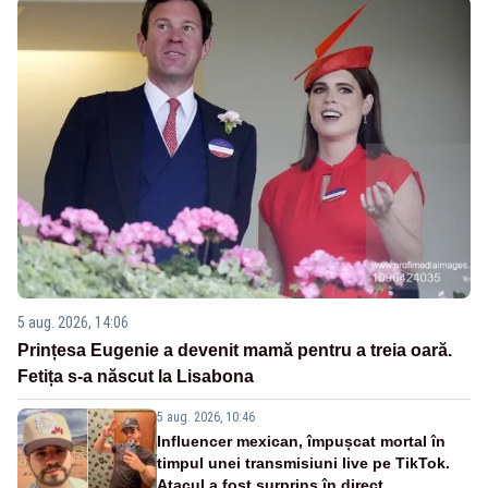
5 aug. 2026, 14:06
Prințesa Eugenie a devenit mamă pentru a treia oară.
Fetița s-a născut la Lisabona
5 aug. 2026, 10:46
Influencer mexican, împușcat mortal în
timpul unei transmisiuni live pe TikTok.
Atacul a fost surprins în direct