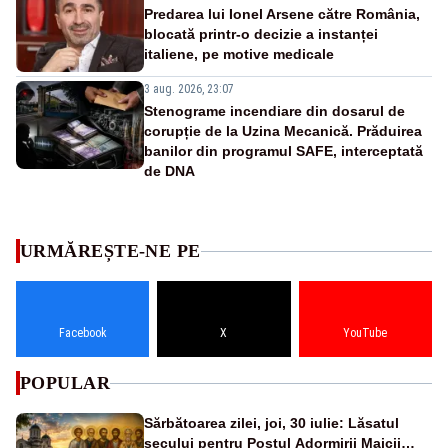
Predarea lui Ionel Arsene către România,
blocată printr-o decizie a instanței
italiene, pe motive medicale
3 aug. 2026, 23:07
Stenograme incendiare din dosarul de
corupție de la Uzina Mecanică. Prăduirea
banilor din programul SAFE, interceptată
de DNA
URMĂREȘTE-NE PE
Facebook
X
YouTube
POPULAR
Sărbătoarea zilei, joi, 30 iulie: Lăsatul
secului pentru Postul Adormirii Maicii