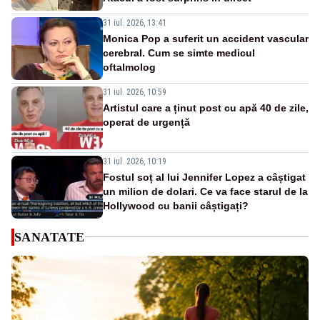
31 iul. 2026, 13:41
Monica Pop a suferit un accident vascular
cerebral. Cum se simte medicul
oftalmolog
31 iul. 2026, 10:59
Artistul care a ținut post cu apă 40 de zile,
operat de urgență
31 iul. 2026, 10:19
Fostul soț al lui Jennifer Lopez a câștigat
un milion de dolari. Ce va face starul de la
Hollywood cu banii câștigați?
SANATATE