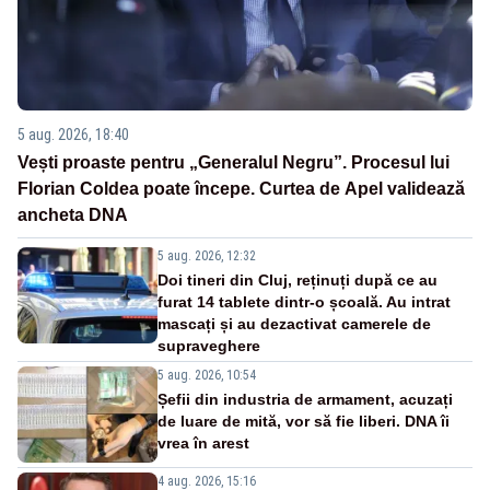
5 aug. 2026, 18:40
Vești proaste pentru „Generalul Negru”. Procesul lui
Florian Coldea poate începe. Curtea de Apel validează
ancheta DNA
5 aug. 2026, 12:32
Doi tineri din Cluj, reținuți după ce au
furat 14 tablete dintr-o școală. Au intrat
mascați și au dezactivat camerele de
supraveghere
5 aug. 2026, 10:54
Șefii din industria de armament, acuzați
de luare de mită, vor să fie liberi. DNA îi
vrea în arest
4 aug. 2026, 15:16