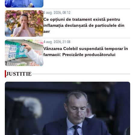
5 aug. 2026, 08:12
Ce opțiuni de tratament există pentru
inflamația declanșată de particulele din
aer
4 aug. 2026, 21:08
Vânzarea Colebil suspendată temporar în
farmacii: Precizările producătorului
JUSTITIE