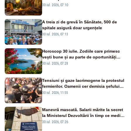
Domnului și Sfântul Valentin
30 iul. 2026, 07:10
A treia zi de grevă în Sănătate, 500 de
spitale asigură doar urgențele
30 iul. 2026, 07:13
Horoscop 30 iulie. Zodiile care primesc
vești bune și au parte de oportunități
neașteptate
30 iul. 2026, 07:28
Tensiuni și gaze lacrimogene la protestul
fermierilor. Oamenii cer demisia șefului
ANSVSA și s-au mutat în Piața Victoria–
30 iul. 2026, 11:55
LIVE TEXT
Manevră mascată. Salarii mărite la secret
la Ministerul Dezvoltării în timp ce medicii
ies în stradă
30 iul. 2026, 07:26