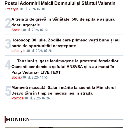
Postul Adormirii Maicii Domnului și Sfântul Valentin
Lifestyle
·
30 iul. 2026, 07:10
2
A treia zi de grevă în Sănătate, 500 de spitale asigură
doar urgențele
Social
-
30 iul. 2026, 07:13
3
Horoscop 30 iulie. Zodiile care primesc vești bune și au
parte de oportunități neașteptate
Lifestyle
-
30 iul. 2026, 07:28
4
Tensiuni și gaze lacrimogene la protestul fermierilor.
Oamenii cer demisia șefului ANSVSA și s-au mutat în
Piața Victoria– LIVE TEXT
Social
-
30 iul. 2026, 11:55
5
Manevră mascată. Salarii mărite la secret la Ministerul
Dezvoltării în timp ce medicii ies în stradă
Politica
-
30 iul. 2026, 07:26
MONDEN