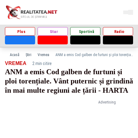
Plus
Star
Sportivă
Radio
Acasă
Știri
Vremea
ANM a emis Cod galben de furtuni și ploi torențiale. Vânt puternic și grindină în mai multe regiuni ale țării - HARTA
·
VREMEA
2 min citire
ANM a emis Cod galben de furtuni și
ploi torențiale. Vânt puternic și grindină
în mai multe regiuni ale țării - HARTA
Advertising