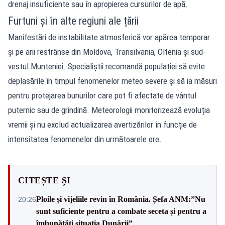
drenaj insuficiente sau în apropierea cursurilor de apă.
Furtuni și în alte regiuni ale țării
Manifestări de instabilitate atmosferică vor apărea temporar
și pe arii restrânse din Moldova, Transilvania, Oltenia și sud-
vestul Munteniei. Specialiștii recomandă populației să evite
deplasările în timpul fenomenelor meteo severe și să ia măsuri
pentru protejarea bunurilor care pot fi afectate de vântul
puternic sau de grindină. Meteorologii monitorizează evoluția
vremii și nu exclud actualizarea avertizărilor în funcție de
intensitatea fenomenelor din următoarele ore.
CITEȘTE ȘI
Ploile și vijeliile revin în România. Șefa ANM:”Nu
20:26
sunt suficiente pentru a combate seceta și pentru a
îmbunătăți situația Dunării”