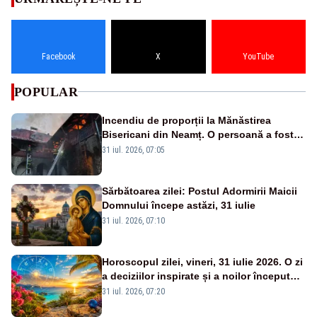
Facebook
X
YouTube
POPULAR
Incendiu de proporții la Mănăstirea
Bisericani din Neamț. O persoană a fost
găsită carbonizată - FOTO/ VIDEO
31 iul. 2026, 07:05
Sărbătoarea zilei: Postul Adormirii Maicii
Domnului începe astăzi, 31 iulie
31 iul. 2026, 07:10
Horoscopul zilei, vineri, 31 iulie 2026. O zi
a deciziilor inspirate și a noilor începuturi.
Vezi zodiile vizate
31 iul. 2026, 07:20