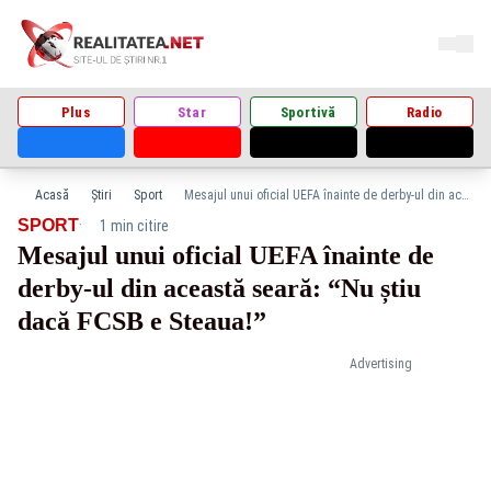
Plus
Star
Sportivă
Radio
Acasă
Știri
Sport
Mesajul unui oficial UEFA înainte de derby-ul din această seară: “Nu știu dacă FCSB e Steaua!”
·
SPORT
1 min citire
Mesajul unui oficial UEFA înainte de
derby-ul din această seară: “Nu știu
dacă FCSB e Steaua!”
Advertising