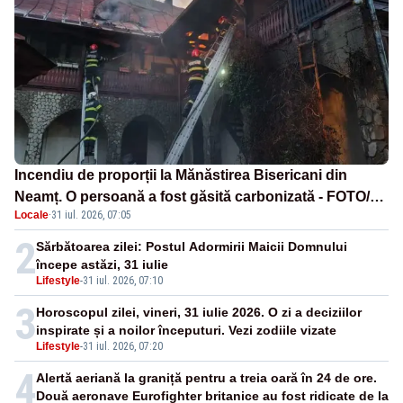
Incendiu de proporții la Mănăstirea Bisericani din
Neamț. O persoană a fost găsită carbonizată - FOTO/
Locale
·
31 iul. 2026, 07:05
VIDEO
2
Sărbătoarea zilei: Postul Adormirii Maicii Domnului
începe astăzi, 31 iulie
Lifestyle
-
31 iul. 2026, 07:10
3
Horoscopul zilei, vineri, 31 iulie 2026. O zi a deciziilor
inspirate și a noilor începuturi. Vezi zodiile vizate
Lifestyle
-
31 iul. 2026, 07:20
4
Alertă aeriană la graniță pentru a treia oară în 24 de ore.
Două aeronave Eurofighter britanice au fost ridicate de la