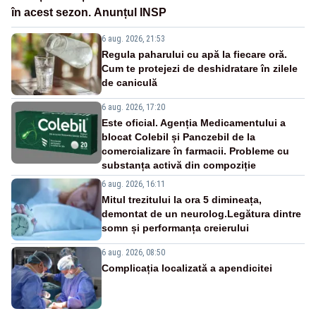
în acest sezon. Anunțul INSP
6 aug. 2026, 21:53
Regula paharului cu apă la fiecare oră.
Cum te protejezi de deshidratare în zilele
de caniculă
6 aug. 2026, 17:20
Este oficial. Agenția Medicamentului a
blocat Colebil și Panczebil de la
comercializare în farmacii. Probleme cu
substanța activă din compoziție
6 aug. 2026, 16:11
Mitul trezitului la ora 5 dimineața,
demontat de un neurolog.Legătura dintre
somn și performanța creierului
6 aug. 2026, 08:50
Complicația localizată a apendicitei