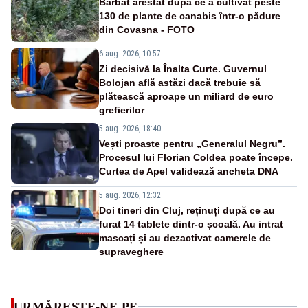
Bărbat arestat după ce a cultivat peste
130 de plante de canabis într-o pădure
din Covasna - FOTO
6 aug. 2026, 10:57
Zi decisivă la Înalta Curte. Guvernul
Bolojan află astăzi dacă trebuie să
plătească aproape un miliard de euro
grefierilor
5 aug. 2026, 18:40
Vești proaste pentru „Generalul Negru”.
Procesul lui Florian Coldea poate începe.
Curtea de Apel validează ancheta DNA
5 aug. 2026, 12:32
Doi tineri din Cluj, reținuți după ce au
furat 14 tablete dintr-o școală. Au intrat
mascați și au dezactivat camerele de
supraveghere
URMĂREȘTE-NE PE