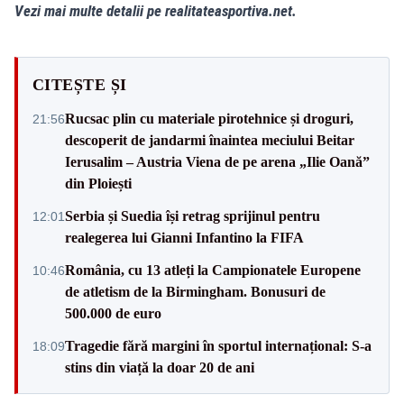
Vezi mai multe detalii pe realitateasportiva.net.
CITEȘTE ȘI
Rucsac plin cu materiale pirotehnice și droguri,
21:56
descoperit de jandarmi înaintea meciului Beitar
Ierusalim – Austria Viena de pe arena „Ilie Oană”
din Ploiești
Serbia și Suedia își retrag sprijinul pentru
12:01
realegerea lui Gianni Infantino la FIFA
România, cu 13 atleți la Campionatele Europene
10:46
de atletism de la Birmingham. Bonusuri de
500.000 de euro
Tragedie fără margini în sportul internațional: S-a
18:09
stins din viață la doar 20 de ani