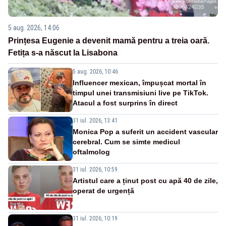
5 aug. 2026, 14:06
Prințesa Eugenie a devenit mamă pentru a treia oară.
Fetița s-a născut la Lisabona
5 aug. 2026, 10:46
Influencer mexican, împușcat mortal în
timpul unei transmisiuni live pe TikTok.
Atacul a fost surprins în direct
31 iul. 2026, 13:41
Monica Pop a suferit un accident vascular
cerebral. Cum se simte medicul
oftalmolog
31 iul. 2026, 10:59
Artistul care a ținut post cu apă 40 de zile,
operat de urgență
31 iul. 2026, 10:19