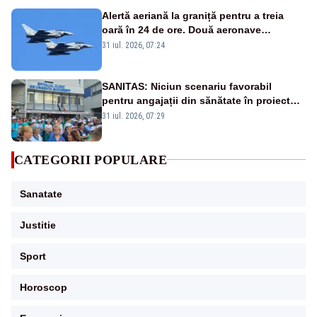
Alertă aeriană la graniță pentru a treia
oară în 24 de ore. Două aeronave
Eurofighter britanice au fost ridicate de la
31 iul. 2026, 07:24
sol
SANITAS: Niciun scenariu favorabil
pentru angajații din sănătate în proiectul
Legii salarizării
31 iul. 2026, 07:29
CATEGORII POPULARE
Sanatate
Justitie
Sport
Horoscop