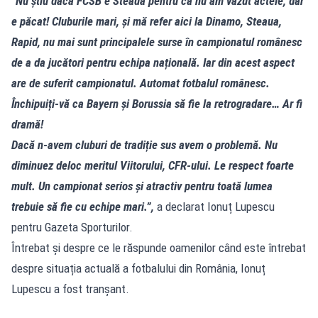
“Nu știu dacă FCSB e Steaua pentru că nu am văzut actele, dar
e păcat!
Cluburile mari, și mă refer aici la Dinamo, Steaua,
Rapid, nu mai sunt principalele surse în campionatul românesc
de a da jucători pentru echipa națională. Iar din acest aspect
are de suferit campionatul. Automat fotbalul românesc.
Închipuiți-vă ca Bayern și Borussia să fie la retrogradare… Ar fi
dramă!
Dacă n-avem cluburi de tradiție sus avem o problemă. Nu
diminuez deloc meritul Viitorului, CFR-ului. Le respect foarte
mult. Un campionat serios și atractiv pentru toată lumea
trebuie să fie cu echipe mari.”,
a declarat Ionuț Lupescu
pentru Gazeta Sporturilor.
Întrebat și despre ce le răspunde oamenilor când este întrebat
despre situația actuală a fotbalului din România, Ionuț
Lupescu a fost tranșant.