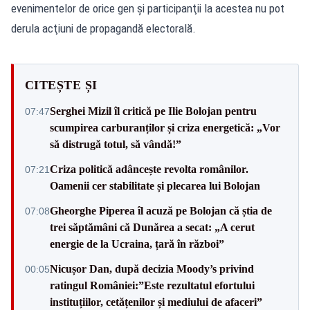
evenimentelor de orice gen şi participanţii la acestea nu pot
derula acţiuni de propagandă electorală.
CITEȘTE ȘI
Serghei Mizil îl critică pe Ilie Bolojan pentru
07:47
scumpirea carburanților și criza energetică: „Vor
să distrugă totul, să vândă!”
Criza politică adâncește revolta românilor.
07:21
Oamenii cer stabilitate și plecarea lui Bolojan
Gheorghe Piperea îl acuză pe Bolojan că știa de
07:08
trei săptămâni că Dunărea a secat: „A cerut
energie de la Ucraina, țară în război”
Nicușor Dan, după decizia Moody’s privind
00:05
ratingul României:”Este rezultatul efortului
instituțiilor, cetățenilor și mediului de afaceri”