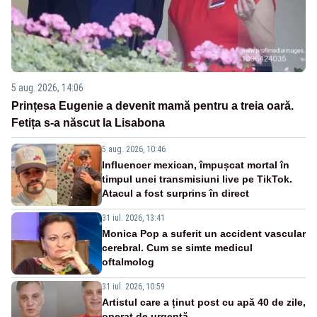
5 aug. 2026, 14:06
Prințesa Eugenie a devenit mamă pentru a treia oară.
Fetița s-a născut la Lisabona
5 aug. 2026, 10:46
Influencer mexican, împușcat mortal în
timpul unei transmisiuni live pe TikTok.
Atacul a fost surprins în direct
31 iul. 2026, 13:41
Monica Pop a suferit un accident vascular
cerebral. Cum se simte medicul
oftalmolog
31 iul. 2026, 10:59
Artistul care a ținut post cu apă 40 de zile,
operat de urgență