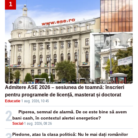
1
Admitere ASE 2026 – sesiunea de toamnă: înscrieri
pentru programele de licență, masterat și doctorat
Educatie
·
1 aug. 2026, 10:45
2
Piperea, semnal de alarmă. De ce este bine să avem
bani cash, în contextul alertei energetice?
Social
-
1 aug. 2026, 08:26
Piedone, atac la clasa politică: Nu le mai dați românilor