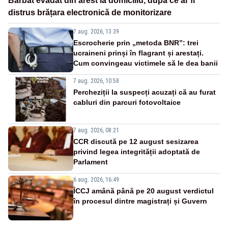
Bărbat evadat din arest la domiciliu, după ce ar fi
distrus brățara electronică de monitorizare
7 aug. 2026, 13:39
Escrocherie prin „metoda BNR”: trei
ucraineni prinși în flagrant și arestați.
Cum convingeau victimele să le dea banii
7 aug. 2026, 10:58
Percheziții la suspecți acuzați că au furat
cabluri din parcuri fotovoltaice
7 aug. 2026, 08:21
CCR discută pe 12 august sesizarea
privind legea integrității adoptată de
Parlament
6 aug. 2026, 16:49
ÎCCJ amână până pe 20 august verdictul
în procesul dintre magistrați și Guvern