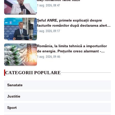
1 aug. 2026, 08:47
Șeful ANRE, primele explicații despre
facturile românilor după declararea alertei
energetice
1 aug. 2026, 09:17
România, la limita tehnică a importurilor
de energie. Prețurile cresc alarmant -
Analiză Realitatea Plus
1 aug. 2026, 09:46
CATEGORII POPULARE
Sanatate
Justitie
Sport