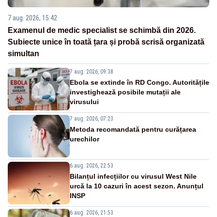
7 aug. 2026, 15:42
Examenul de medic specialist se schimbă din 2026.
Subiecte unice în toată țara și probă scrisă organizată
simultan
7 aug. 2026, 09:38
Ebola se extinde în RD Congo. Autoritățile
investighează posibile mutații ale
virusului
7 aug. 2026, 07:23
Metoda recomandată pentru curățarea
urechilor
6 aug. 2026, 22:53
Bilanțul infecțiilor cu virusul West Nile
urcă la 10 cazuri în acest sezon. Anunțul
INSP
6 aug. 2026, 21:53