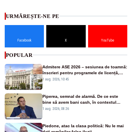
URMĂREȘTE-NE PE
Facebook
X
YouTube
POPULAR
Admitere ASE 2026 – sesiunea de toamnă:
înscrieri pentru programele de licență,
masterat și doctorat
1 aug. 2026, 10:45
Piperea, semnal de alarmă. De ce este
bine să avem bani cash, în contextul
alertei energetice?
1 aug. 2026, 08:26
Piedone, atac la clasa politică: Nu le mai
dați românilor false iluzii