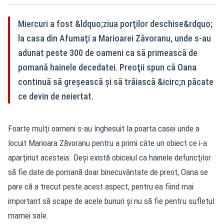
Miercuri a fost &ldquo;ziua porţilor deschise&rdquo;
la casa din Afumaţi a Marioarei Zăvoranu, unde s-au
adunat peste 300 de oameni ca să primească de
pomană hainele decedatei. Preoţii spun că Oana
continuă să greşească şi să trăiască &icirc;n păcate
ce devin de neiertat.
Foarte mulţi oameni s-au înghesuit la poarta casei unde a
locuit Marioara Zăvoranu pentru a primi câte un obiect ce i-a
aparţinut acesteia. Deşi există obiceiul ca hainele defuncţilor
să fie date de pomană doar binecuvântate de preot, Oana se
pare că a trecut peste acest aspect, pentru ea fiind mai
important să scape de acele bunuri şi nu să fie pentru sufletul
mamei sale.