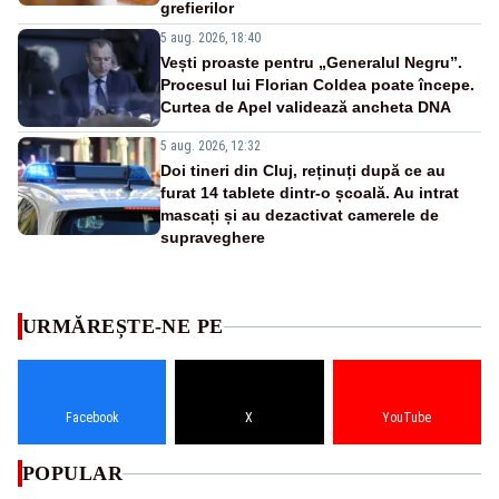
grefierilor
5 aug. 2026, 18:40
Vești proaste pentru „Generalul Negru”.
Procesul lui Florian Coldea poate începe.
Curtea de Apel validează ancheta DNA
5 aug. 2026, 12:32
Doi tineri din Cluj, reținuți după ce au
furat 14 tablete dintr-o școală. Au intrat
mascați și au dezactivat camerele de
supraveghere
URMĂREȘTE-NE PE
Facebook
X
YouTube
POPULAR