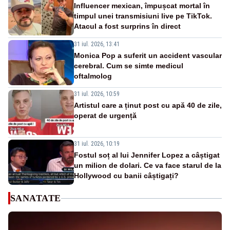
Influencer mexican, împușcat mortal în
timpul unei transmisiuni live pe TikTok.
Atacul a fost surprins în direct
31 iul. 2026, 13:41
Monica Pop a suferit un accident vascular
cerebral. Cum se simte medicul
oftalmolog
31 iul. 2026, 10:59
Artistul care a ținut post cu apă 40 de zile,
operat de urgență
31 iul. 2026, 10:19
Fostul soț al lui Jennifer Lopez a câștigat
un milion de dolari. Ce va face starul de la
Hollywood cu banii câștigați?
SANATATE