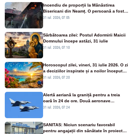
Incendiu de proporții la Mănăstirea
Bisericani din Neamț. O persoană a fost
găsită carbonizată - FOTO/ VIDEO
31 iul. 2026, 07:05
Sărbătoarea zilei: Postul Adormirii Maicii
Domnului începe astăzi, 31 iulie
31 iul. 2026, 07:10
Horoscopul zilei, vineri, 31 iulie 2026. O zi
a deciziilor inspirate și a noilor începuturi.
Vezi zodiile vizate
31 iul. 2026, 07:20
Alertă aeriană la graniță pentru a treia
oară în 24 de ore. Două aeronave
Eurofighter britanice au fost ridicate de la
31 iul. 2026, 07:24
sol
SANITAS: Niciun scenariu favorabil
pentru angajații din sănătate în proiectul