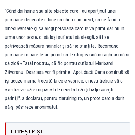
"Când dai haine sau alte obiecte care i-au aparţinut unei
persoane decedate e bine să chemi un preot, să se facă o
binecuvântare şi să alegi persoana care le va primi, dar nu în
urma unor teste, ci să laşi sufletul să aleagă, să i se
potrivească măsura hainelor şi să fie sfinţite. Recomand
persoanelor care le-au primit să le stropească cu agheasmă şi
să zică «Tatăl nostru», să fie pentru sufletul Marioarei
Zăvoranu. Doar aşa vor fi primite. Apoi, dacă Oana continuă să
îşi acuze mama trecută la cele veşnice, cineva trebuie să o
avertizeze că e un păcat de neiertat să îţi batjocoreşti
părinţii", a declarat, pentru ziarulring.ro, un preot care a dorit
să-şi păstreze anonimatul.
CITEȘTE ȘI