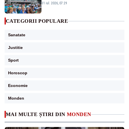
Legii salarizării
31 iul. 2026, 07:29
CATEGORII POPULARE
Sanatate
Justitie
Sport
Horoscop
Economie
Monden
MAI MULTE ȘTIRI DIN
MONDEN