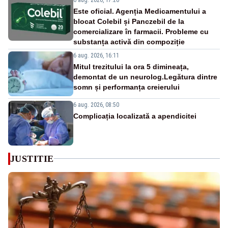
Este oficial. Agenția Medicamentului a
blocat Colebil și Panczebil de la
comercializare în farmacii. Probleme cu
substanța activă din compoziție
6 aug. 2026, 16:11
Mitul trezitului la ora 5 dimineața,
demontat de un neurolog.Legătura dintre
somn și performanța creierului
6 aug. 2026, 08:50
Complicația localizată a apendicitei
JUSTITIE