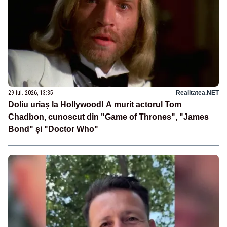
29 iul. 2026, 13:35
Realitatea.NET
Doliu uriaș la Hollywood! A murit actorul Tom
Chadbon, cunoscut din "Game of Thrones", "James
Bond" și "Doctor Who"