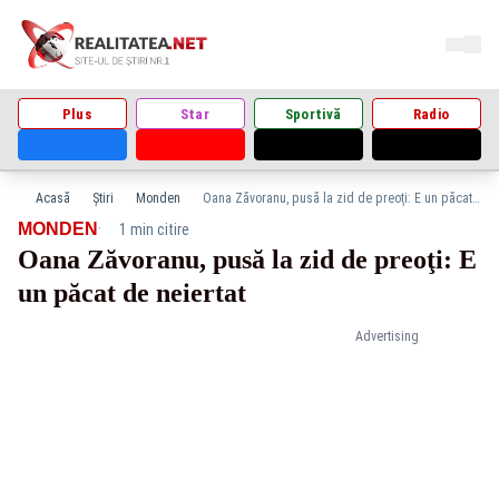
Plus
Star
Sportivă
Radio
Acasă
Știri
Monden
Oana Zăvoranu, pusă la zid de preoţi: E un păcat de neiertat
·
MONDEN
1 min citire
Oana Zăvoranu, pusă la zid de preoţi: E
un păcat de neiertat
Advertising