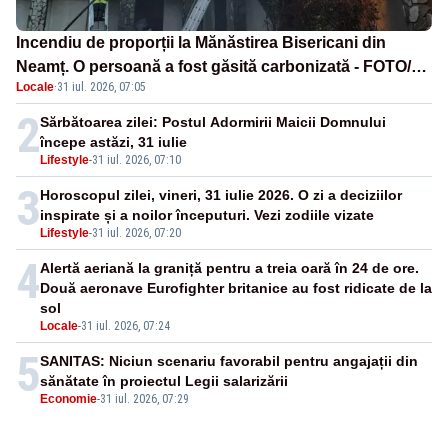
Incendiu de proporții la Mănăstirea Bisericani din
Neamț. O persoană a fost găsită carbonizată - FOTO/
Locale
·
31 iul. 2026, 07:05
VIDEO
2
Sărbătoarea zilei: Postul Adormirii Maicii Domnului
începe astăzi, 31 iulie
Lifestyle
-
31 iul. 2026, 07:10
3
Horoscopul zilei, vineri, 31 iulie 2026. O zi a deciziilor
inspirate și a noilor începuturi. Vezi zodiile vizate
Lifestyle
-
31 iul. 2026, 07:20
4
Alertă aeriană la graniță pentru a treia oară în 24 de ore.
Două aeronave Eurofighter britanice au fost ridicate de la
sol
Locale
-
31 iul. 2026, 07:24
5
SANITAS: Niciun scenariu favorabil pentru angajații din
sănătate în proiectul Legii salarizării
Economie
-
31 iul. 2026, 07:29