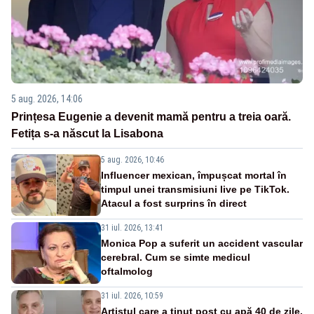
5 aug. 2026, 14:06
Prințesa Eugenie a devenit mamă pentru a treia oară.
Fetița s-a născut la Lisabona
5 aug. 2026, 10:46
Influencer mexican, împușcat mortal în
timpul unei transmisiuni live pe TikTok.
Atacul a fost surprins în direct
31 iul. 2026, 13:41
Monica Pop a suferit un accident vascular
cerebral. Cum se simte medicul
oftalmolog
31 iul. 2026, 10:59
Artistul care a ținut post cu apă 40 de zile,