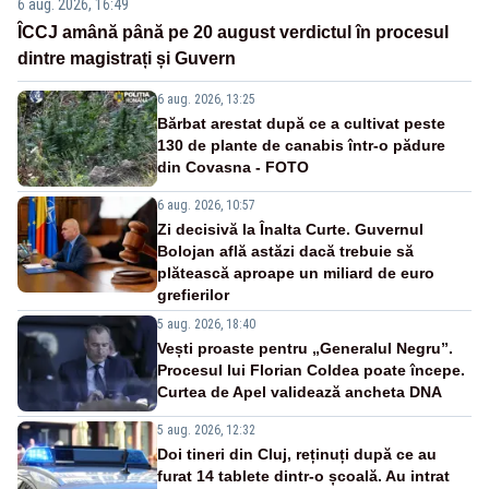
6 aug. 2026, 16:49
ÎCCJ amână până pe 20 august verdictul în procesul
dintre magistrați și Guvern
6 aug. 2026, 13:25
Bărbat arestat după ce a cultivat peste
130 de plante de canabis într-o pădure
din Covasna - FOTO
6 aug. 2026, 10:57
Zi decisivă la Înalta Curte. Guvernul
Bolojan află astăzi dacă trebuie să
plătească aproape un miliard de euro
grefierilor
5 aug. 2026, 18:40
Vești proaste pentru „Generalul Negru”.
Procesul lui Florian Coldea poate începe.
Curtea de Apel validează ancheta DNA
5 aug. 2026, 12:32
Doi tineri din Cluj, reținuți după ce au
furat 14 tablete dintr-o școală. Au intrat