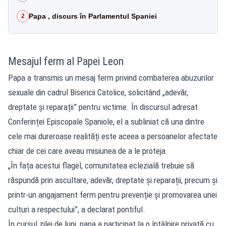
Papa , discurs în Parlamentul Spaniei
2
Mesajul ferm al Papei Leon
Papa a transmis un mesaj ferm privind combaterea abuzurilor
sexuale din cadrul Bisericii Catolice, solicitând „adevăr,
dreptate și reparații” pentru victime. În discursul adresat
Conferinței Episcopale Spaniole, el a subliniat că una dintre
cele mai dureroase realități este aceea a persoanelor afectate
chiar de cei care aveau misiunea de a le proteja.
„În fața acestui flagel, comunitatea eclezială trebuie să
răspundă prin ascultare, adevăr, dreptate și reparații, precum și
printr-un angajament ferm pentru prevenție și promovarea unei
culturi a respectului”, a declarat pontiful.
În cursul zilei de luni, papa a participat la o întâlnire privată cu