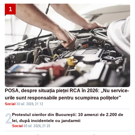
1
POSA, despre situația pieței RCA în 2026: „Nu service-
urile sunt responsabile pentru scumpirea polițelor”
Social
·
30 iul. 2026, 21:12
2
Protestul oierilor din Bucureşti: 10 amenzi de 2.200 de
lei, după incidentele cu jandarmii
Social
-
30 iul. 2026, 21:25