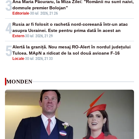
3
Ana Maria Păcuraru, la Miza Zilei: ”Românii nu sunt naivi,
domnule premier Bolojan”
Editoriale
-
30 iul. 2026, 21:26
4
Rusia ar fi folosit o rachetă nord-coreeană într-un atac
asupra Ucrainei. Este pentru prima dată în acest an
Extern
-
30 iul. 2026, 21:29
5
Alertă la graniță. Nou mesaj RO-Alert în nordul județului
Tulcea. MApN a ridicat de la sol două avioane F-16
Locale
-
30 iul. 2026, 21:33
MONDEN