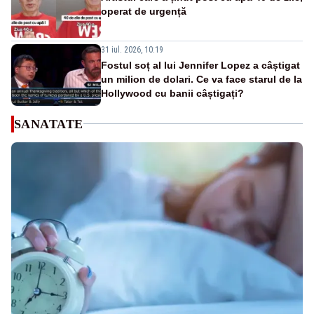
operat de urgență
31 iul. 2026, 10:19
Fostul soț al lui Jennifer Lopez a câștigat
un milion de dolari. Ce va face starul de la
Hollywood cu banii câștigați?
SANATATE