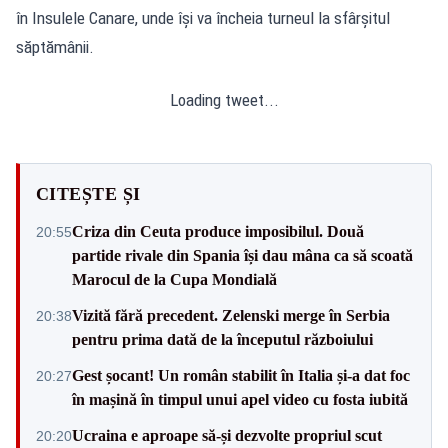
în Insulele Canare, unde își va încheia turneul la sfârșitul
săptămânii.
Loading tweet...
CITEȘTE ȘI
Criza din Ceuta produce imposibilul. Două
20:55
partide rivale din Spania își dau mâna ca să scoată
Marocul de la Cupa Mondială
Vizită fără precedent. Zelenski merge în Serbia
20:38
pentru prima dată de la începutul războiului
Gest șocant! Un român stabilit în Italia și-a dat foc
20:27
în mașină în timpul unui apel video cu fosta iubită
Ucraina e aproape să-și dezvolte propriul scut
20:20