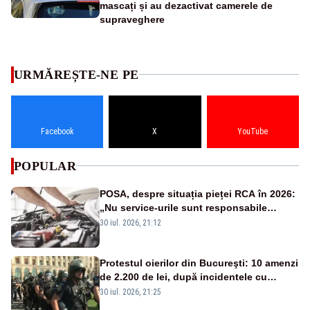
mascați și au dezactivat camerele de
supraveghere
URMĂREȘTE-NE PE
Facebook
X
YouTube
POPULAR
POSA, despre situația pieței RCA în 2026:
„Nu service-urile sunt responsabile
pentru scumpirea polițelor”
30 iul. 2026, 21:12
Protestul oierilor din Bucureşti: 10 amenzi
de 2.200 de lei, după incidentele cu
jandarmii
30 iul. 2026, 21:25