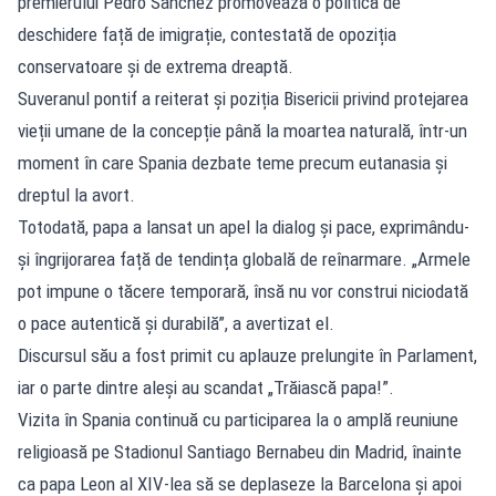
premierului Pedro Sanchez promovează o politică de
deschidere față de imigrație, contestată de opoziția
conservatoare și de extrema dreaptă.
Suveranul pontif a reiterat și poziția Bisericii privind protejarea
vieții umane de la concepție până la moartea naturală, într-un
moment în care Spania dezbate teme precum eutanasia și
dreptul la avort.
Totodată, papa a lansat un apel la dialog și pace, exprimându-
și îngrijorarea față de tendința globală de reînarmare. „Armele
pot impune o tăcere temporară, însă nu vor construi niciodată
o pace autentică și durabilă”, a avertizat el.
Discursul său a fost primit cu aplauze prelungite în Parlament,
iar o parte dintre aleși au scandat „Trăiască papa!”.
Vizita în Spania continuă cu participarea la o amplă reuniune
religioasă pe Stadionul Santiago Bernabeu din Madrid, înainte
ca papa Leon al XIV-lea să se deplaseze la Barcelona și apoi