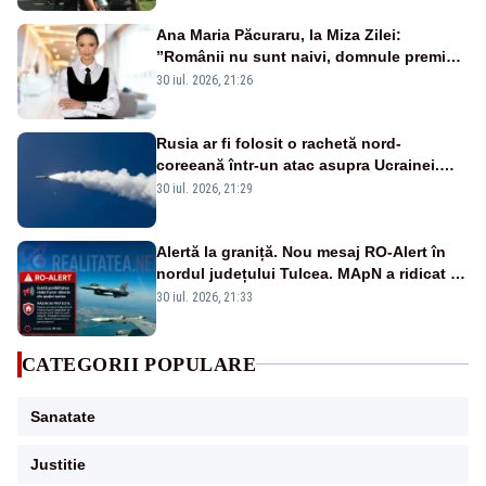
Ana Maria Păcuraru, la Miza Zilei:
”Românii nu sunt naivi, domnule premier
Bolojan”
30 iul. 2026, 21:26
Rusia ar fi folosit o rachetă nord-
coreeană într-un atac asupra Ucrainei.
Este pentru prima dată în acest an
30 iul. 2026, 21:29
Alertă la graniță. Nou mesaj RO-Alert în
nordul județului Tulcea. MApN a ridicat de
la sol două avioane F-16
30 iul. 2026, 21:33
CATEGORII POPULARE
Sanatate
Justitie