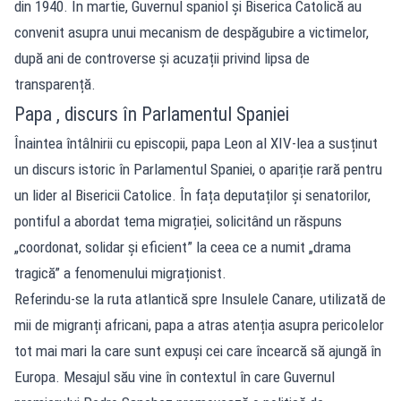
din 1940. În martie, Guvernul spaniol și Biserica Catolică au
convenit asupra unui mecanism de despăgubire a victimelor,
după ani de controverse și acuzații privind lipsa de
transparență.
Papa , discurs în Parlamentul Spaniei
Înaintea întâlnirii cu episcopii, papa Leon al XIV-lea a susținut
un discurs istoric în Parlamentul Spaniei, o apariție rară pentru
un lider al Bisericii Catolice. În fața deputaților și senatorilor,
pontiful a abordat tema migrației, solicitând un răspuns
„coordonat, solidar și eficient” la ceea ce a numit „drama
tragică” a fenomenului migraționist.
Referindu-se la ruta atlantică spre Insulele Canare, utilizată de
mii de migranți africani, papa a atras atenția asupra pericolelor
tot mai mari la care sunt expuși cei care încearcă să ajungă în
Europa. Mesajul său vine în contextul în care Guvernul