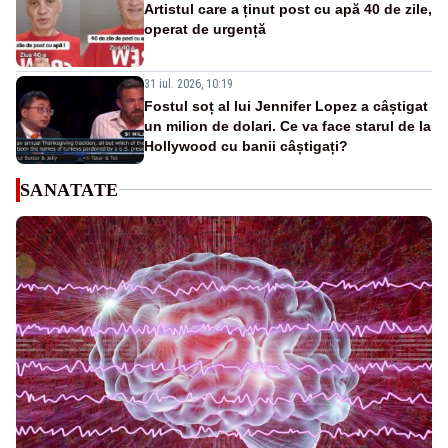
Artistul care a ținut post cu apă 40 de zile,
operat de urgență
31 iul. 2026, 10:19
Fostul soț al lui Jennifer Lopez a câștigat
un milion de dolari. Ce va face starul de la
Hollywood cu banii câștigați?
SANATATE