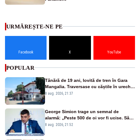
URMĂREȘTE-NE PE
Facebook
X
YouTube
POPULAR
Tânără de 19 ani, lovită de tren în Gara
Mangalia. Traversase cu căștile în urechi
liniile printr-un loc nepermis
8 aug. 2026, 21:37
George Simion trage un semnal de
alarmă: „Peste 500 de oi vor fi ucise. Să
vedem dacă ciobanii vor fi despăgubiți”
8 aug. 2026, 21:52