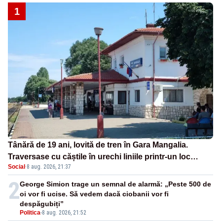
1
Tânără de 19 ani, lovită de tren în Gara Mangalia.
Traversase cu căștile în urechi liniile printr-un loc
Social
·
8 aug. 2026, 21:37
nepermis
2
George Simion trage un semnal de alarmă: „Peste 500 de
oi vor fi ucise. Să vedem dacă ciobanii vor fi
despăgubiți”
Politica
-
8 aug. 2026, 21:52