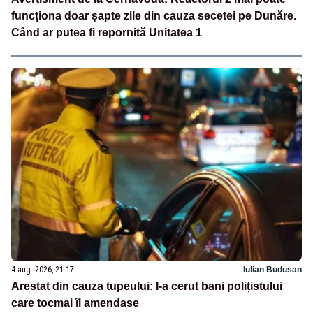
funcționa doar șapte zile din cauza secetei pe Dunăre.
Când ar putea fi repornită Unitatea 1
4 aug. 2026, 21:17
Iulian Budusan
Arestat din cauza tupeului: I-a cerut bani polițistului
care tocmai îl amendase