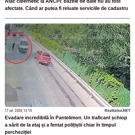
Atac cibernetic la ANCPI: bazele de date nu au fost
afectate. Când ar putea fi reluate serviciile de cadastru
17 iul. 2026, 12:10
Realitatea.NET
Evadare incredibilă în Pantelimon. Un traficant șchiop
a sărit de la etaj și a fentat polițiștii chiar în timpul
percheziției