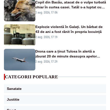
Copil din Bacău, atacat de o vulpe turbată
chiar în curtea casei. Tatăl s-a luptat cu
animalul ca să-i salveze viața
2 aug. 2026, 17:06
Explozie violentă în Galați. Un bărbat de
43 de ani a fost rănit în propria locuință
2 aug. 2026, 17:19
Drona care a ținut Tulcea în alertă a
zburat 20 de minute deasupra apelor
României. Au fost ridicate două F-16
2 aug. 2026, 17:29
CATEGORII POPULARE
Sanatate
Justitie