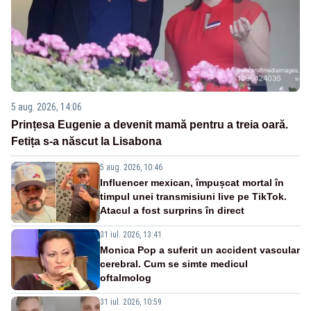
5 aug. 2026, 14:06
Prințesa Eugenie a devenit mamă pentru a treia oară.
Fetița s-a născut la Lisabona
5 aug. 2026, 10:46
Influencer mexican, împușcat mortal în
timpul unei transmisiuni live pe TikTok.
Atacul a fost surprins în direct
31 iul. 2026, 13:41
Monica Pop a suferit un accident vascular
cerebral. Cum se simte medicul
oftalmolog
31 iul. 2026, 10:59