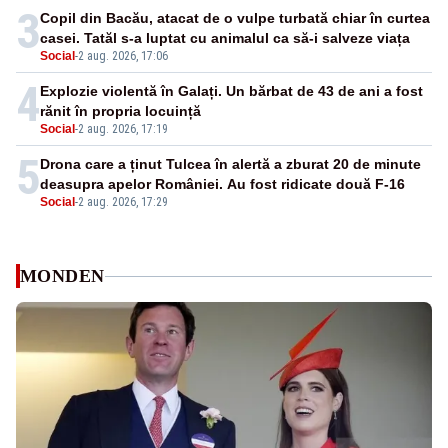
3
Copil din Bacău, atacat de o vulpe turbată chiar în curtea
casei. Tatăl s-a luptat cu animalul ca să-i salveze viața
Social
-
2 aug. 2026, 17:06
4
Explozie violentă în Galați. Un bărbat de 43 de ani a fost
rănit în propria locuință
Social
-
2 aug. 2026, 17:19
5
Drona care a ținut Tulcea în alertă a zburat 20 de minute
deasupra apelor României. Au fost ridicate două F-16
Social
-
2 aug. 2026, 17:29
MONDEN