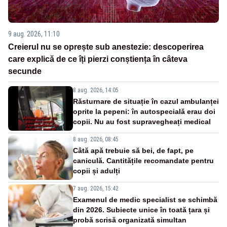
9 aug. 2026, 11:10
Creierul nu se oprește sub anestezie: descoperirea
care explică de ce îți pierzi conștiența în câteva
secunde
8 aug. 2026, 14:05
Răsturnare de situație în cazul ambulanței
oprite la pepeni: în autospecială erau doi
copii. Nu au fost supravegheați medical
8 aug. 2026, 08:45
Câtă apă trebuie să bei, de fapt, pe
caniculă. Cantitățile recomandate pentru
copii și adulți
7 aug. 2026, 15:42
Examenul de medic specialist se schimbă
din 2026. Subiecte unice în toată țara și
probă scrisă organizată simultan