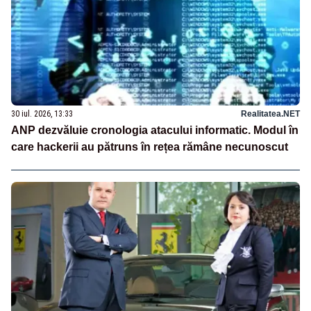
30 iul. 2026, 13:33
Realitatea.NET
ANP dezvăluie cronologia atacului informatic. Modul în
care hackerii au pătruns în rețea rămâne necunoscut