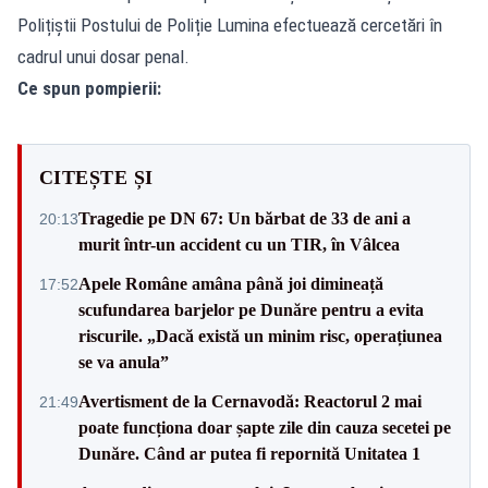
Polițiștii Postului de Poliție Lumina efectuează cercetări în
cadrul unui dosar penal.
Ce spun pompierii:
CITEȘTE ȘI
Tragedie pe DN 67: Un bărbat de 33 de ani a
20:13
murit într-un accident cu un TIR, în Vâlcea
Apele Române amâna până joi dimineață
17:52
scufundarea barjelor pe Dunăre pentru a evita
riscurile. „Dacă există un minim risc, operațiunea
se va anula”
Avertisment de la Cernavodă: Reactorul 2 mai
21:49
poate funcționa doar șapte zile din cauza secetei pe
Dunăre. Când ar putea fi repornită Unitatea 1