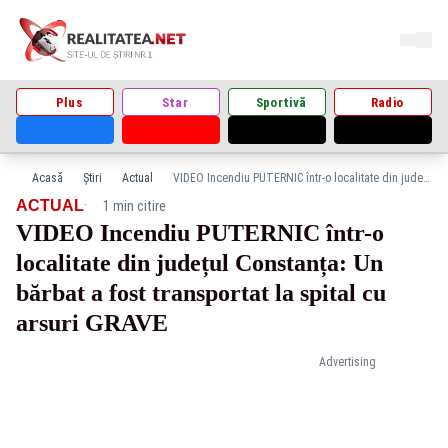
Plus
Star
Sportivă
Radio
Acasă
Știri
Actual
VIDEO Incendiu PUTERNIC într-o localitate din județul Constanța: Un bărbat a fost transportat la spital cu arsuri GRAVE
·
ACTUAL
1 min citire
VIDEO Incendiu PUTERNIC într-o
localitate din județul Constanța: Un
bărbat a fost transportat la spital cu
arsuri GRAVE
Advertising