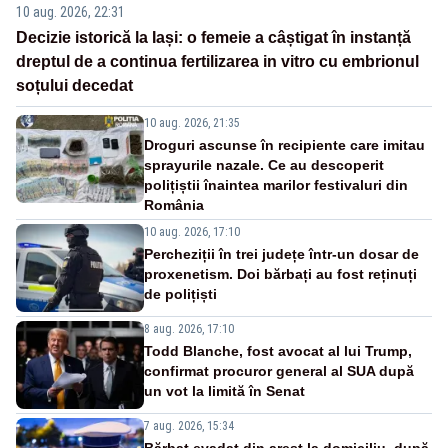
10 aug. 2026, 22:31
Decizie istorică la Iași: o femeie a câștigat în instanță
dreptul de a continua fertilizarea in vitro cu embrionul
soțului decedat
10 aug. 2026, 21:35
Droguri ascunse în recipiente care imitau
sprayurile nazale. Ce au descoperit
polițiștii înaintea marilor festivaluri din
România
10 aug. 2026, 17:10
Percheziții în trei județe într-un dosar de
proxenetism. Doi bărbați au fost reținuți
de polițiști
8 aug. 2026, 17:10
Todd Blanche, fost avocat al lui Trump,
confirmat procuror general al SUA după
un vot la limită în Senat
7 aug. 2026, 15:34