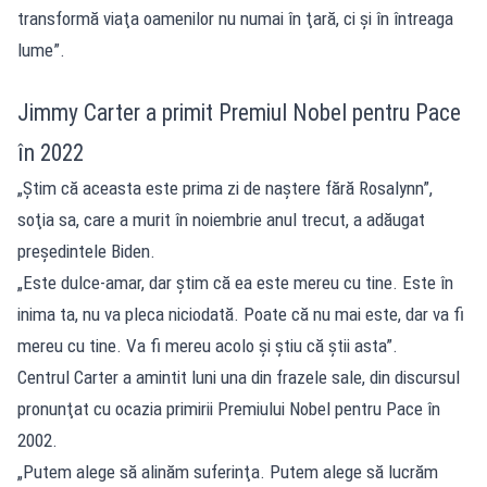
transformă viaţa oamenilor nu numai în ţară, ci şi în întreaga
lume”.
Jimmy Carter a primit Premiul Nobel pentru Pace
în 2022
„Ştim că aceasta este prima zi de naştere fără Rosalynn”,
soţia sa, care a murit în noiembrie anul trecut, a adăugat
preşedintele Biden.
„Este dulce-amar, dar ştim că ea este mereu cu tine. Este în
inima ta, nu va pleca niciodată. Poate că nu mai este, dar va fi
mereu cu tine. Va fi mereu acolo şi ştiu că ştii asta”.
Centrul Carter a amintit luni una din frazele sale, din discursul
pronunţat cu ocazia primirii Premiului Nobel pentru Pace în
2002.
„Putem alege să alinăm suferinţa. Putem alege să lucrăm