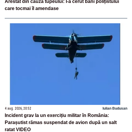
Arestat din cauza tupeului: I-a cerut bani polițistului
care tocmai îl amendase
4 aug. 2026, 20:52
Iulian Budusan
Incident grav la un exercițiu militar în România:
Parașutist rămas suspendat de avion după un salt
ratat VIDEO