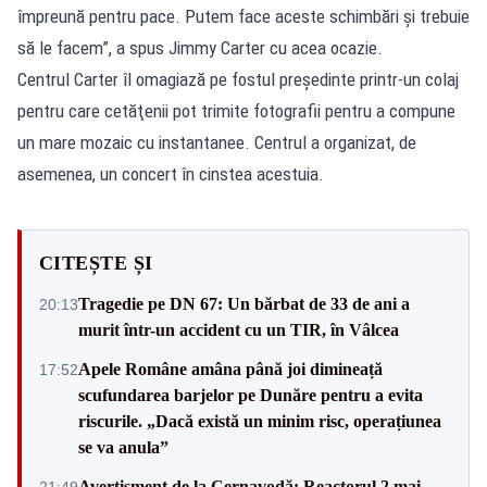
împreună pentru pace. Putem face aceste schimbări şi trebuie
să le facem”, a spus Jimmy Carter cu acea ocazie.
Centrul Carter îl omagiază pe fostul preşedinte printr-un colaj
pentru care cetăţenii pot trimite fotografii pentru a compune
un mare mozaic cu instantanee. Centrul a organizat, de
asemenea, un concert în cinstea acestuia.
CITEȘTE ȘI
Tragedie pe DN 67: Un bărbat de 33 de ani a
20:13
murit într-un accident cu un TIR, în Vâlcea
Apele Române amâna până joi dimineață
17:52
scufundarea barjelor pe Dunăre pentru a evita
riscurile. „Dacă există un minim risc, operațiunea
se va anula”
Avertisment de la Cernavodă: Reactorul 2 mai
21:49