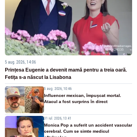
5 aug. 2026, 14:06
Prințesa Eugenie a devenit mamă pentru a treia oară.
Fetița s-a născut la Lisabona
5 aug. 2026, 10:46
Influencer mexican, împușcat mortal.
Atacul a fost surprins în direct
31 iul. 2026, 13:41
Monica Pop a suferit un accident vascular
cerebral. Cum se simte medicul