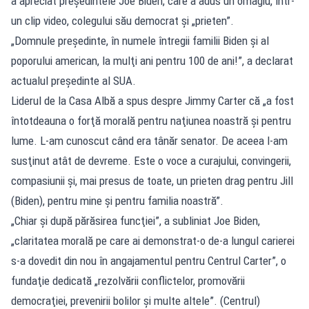
a apreciat preşedintele Joe Biden, care a adus un omagiu, într-
un clip video, colegului său democrat şi „prieten”.
„Domnule preşedinte, în numele întregii familii Biden şi al
poporului american, la mulţi ani pentru 100 de ani!”, a declarat
actualul preşedinte al SUA.
Liderul de la Casa Albă a spus despre Jimmy Carter că „a fost
întotdeauna o forţă morală pentru naţiunea noastră şi pentru
lume. L-am cunoscut când era tânăr senator. De aceea l-am
susţinut atât de devreme. Este o voce a curajului, convingerii,
compasiunii şi, mai presus de toate, un prieten drag pentru Jill
(Biden), pentru mine şi pentru familia noastră”.
„Chiar şi după părăsirea funcţiei”, a subliniat Joe Biden,
„claritatea morală pe care ai demonstrat-o de-a lungul carierei
s-a dovedit din nou în angajamentul pentru Centrul Carter”, o
fundaţie dedicată „rezolvării conflictelor, promovării
democraţiei, prevenirii bolilor şi multe altele”. (Centrul)