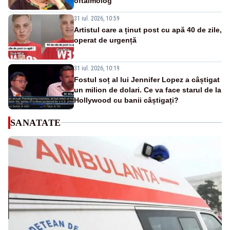
oftalmolog
31 iul. 2026, 10:59
Artistul care a ținut post cu apă 40 de zile,
operat de urgență
31 iul. 2026, 10:19
Fostul soț al lui Jennifer Lopez a câștigat
un milion de dolari. Ce va face starul de la
Hollywood cu banii câștigați?
SANATATE