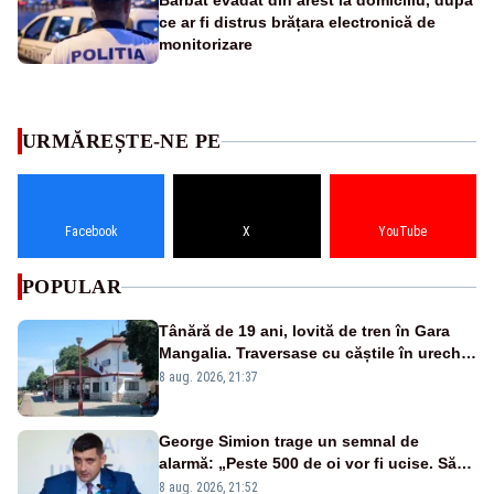
Bărbat evadat din arest la domiciliu, după
ce ar fi distrus brățara electronică de
monitorizare
URMĂREȘTE-NE PE
Facebook
X
YouTube
POPULAR
Tânără de 19 ani, lovită de tren în Gara
Mangalia. Traversase cu căștile în urechi
liniile printr-un loc nepermis
8 aug. 2026, 21:37
George Simion trage un semnal de
alarmă: „Peste 500 de oi vor fi ucise. Să
vedem dacă ciobanii vor fi despăgubiți”
8 aug. 2026, 21:52