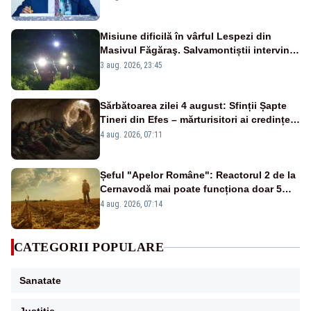
Misiune dificilă în vârful Lespezi din
Masivul Făgăraş. Salvamontiștii intervin
pentru recuperarea a doi tineri
3 aug. 2026, 23:45
Sărbătoarea zilei 4 august: Sfinții Șapte
Tineri din Efes – mărturisitori ai credinței
și ai Învierii
4 aug. 2026, 07:11
Șeful "Apelor Române": Reactorul 2 de la
Cernavodă mai poate funcționa doar 5
zile
4 aug. 2026, 07:14
CATEGORII POPULARE
Sanatate