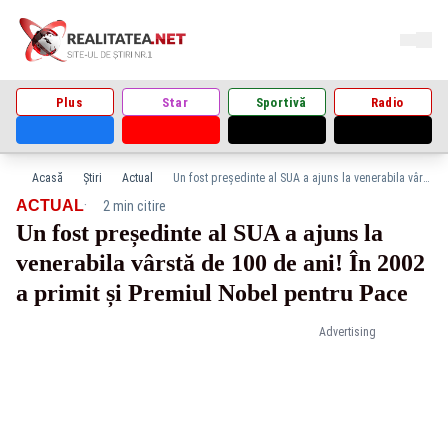
Plus
Star
Sportivă
Radio
Acasă
Știri
Actual
Un fost președinte al SUA a ajuns la venerabila vârstă de 100 de ani! În 2002 a primit și Premiul Nobel pentru Pace
·
ACTUAL
2 min citire
Un fost președinte al SUA a ajuns la
venerabila vârstă de 100 de ani! În 2002
a primit și Premiul Nobel pentru Pace
Advertising