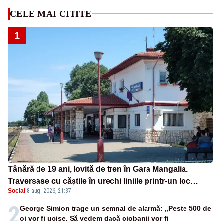
CELE MAI CITITE
1
Tânără de 19 ani, lovită de tren în Gara Mangalia.
Traversase cu căștile în urechi liniile printr-un loc
Social
·
8 aug. 2026, 21:37
nepermis
2
George Simion trage un semnal de alarmă: „Peste 500 de
oi vor fi ucise. Să vedem dacă ciobanii vor fi