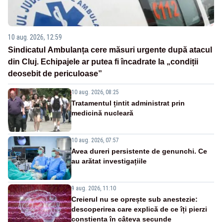
10 aug. 2026, 12:59
Sindicatul Ambulanța cere măsuri urgente după atacul
din Cluj. Echipajele ar putea fi încadrate la „condiții
deosebit de periculoase”
10 aug. 2026, 08:25
Tratamentul țintit administrat prin
medicină nucleară
10 aug. 2026, 07:57
Avea dureri persistente de genunchi. Ce
au arătat investigațiile
9 aug. 2026, 11:10
Creierul nu se oprește sub anestezie:
descoperirea care explică de ce îți pierzi
conștiența în câteva secunde