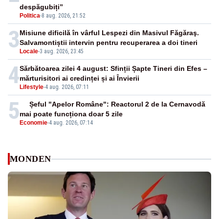
despăgubiți”
Politica
-
8 aug. 2026, 21:52
3
Misiune dificilă în vârful Lespezi din Masivul Făgăraş.
Salvamontiștii intervin pentru recuperarea a doi tineri
Locale
-
3 aug. 2026, 23:45
4
Sărbătoarea zilei 4 august: Sfinții Șapte Tineri din Efes –
mărturisitori ai credinței și ai Învierii
Lifestyle
-
4 aug. 2026, 07:11
5
Șeful "Apelor Române": Reactorul 2 de la Cernavodă
mai poate funcționa doar 5 zile
Economie
-
4 aug. 2026, 07:14
MONDEN