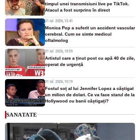
timpul unei transmisiuni live pe TikTok.
Atacul a fost surprins în direct
31 iul. 2026, 13:41
Monica Pop a suferit un accident vascular
cerebral. Cum se simte medicul
oftalmolog
31 iul. 2026, 10:59
Artistul care a ținut post cu apă 40 de zile,
operat de urgență
31 iul. 2026, 10:19
Fostul soț al lui Jennifer Lopez a câștigat
un milion de dolari. Ce va face starul de la
Hollywood cu banii câștigați?
SANATATE