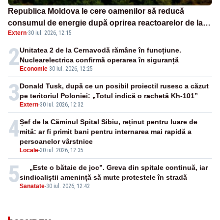
Republica Moldova le cere oamenilor să reducă
consumul de energie după oprirea reactoarelor de la
Extern
·
30 iul. 2026, 12:15
Cernavodă
2
Unitatea 2 de la Cernavodă rămâne în funcțiune.
Nuclearelectrica confirmă operarea în siguranță
Economie
-
30 iul. 2026, 12:25
3
Donald Tusk, după ce un posibil proiectil rusesc a căzut
pe teritoriul Poloniei: „Totul indică o rachetă Kh-101”
Extern
-
30 iul. 2026, 12:32
4
Șef de la Căminul Spital Sibiu, reținut pentru luare de
mită: ar fi primit bani pentru internarea mai rapidă a
persoanelor vârstnice
Locale
-
30 iul. 2026, 12:35
5
„Este o bătaie de joc”. Greva din spitale continuă, iar
sindicaliștii amenință să mute protestele în stradă
Sanatate
-
30 iul. 2026, 12:42