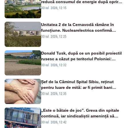
reducă consumul de energie după oprirea
reactoarelor de la Cernavodă
30 iul. 2026, 12:15
Unitatea 2 de la Cernavodă rămâne în
funcțiune. Nuclearelectrica confirmă
operarea în siguranță
30 iul. 2026, 12:25
Donald Tusk, după ce un posibil proiectil
rusesc a căzut pe teritoriul Poloniei:
„Totul indică o rachetă Kh-101”
30 iul. 2026, 12:32
Șef de la Căminul Spital Sibiu, reținut
pentru luare de mită: ar fi primit bani
pentru internarea mai rapidă a
30 iul. 2026, 12:35
persoanelor vârstnice
„Este o bătaie de joc”. Greva din spitale
continuă, iar sindicaliștii amenință să
mute protestele în stradă
30 iul. 2026, 12:42