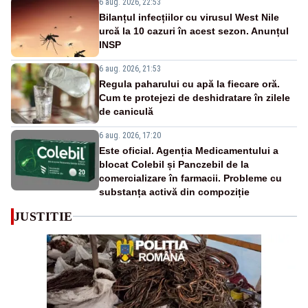
6 aug. 2026, 22:53
Bilanțul infecțiilor cu virusul West Nile
urcă la 10 cazuri în acest sezon. Anunțul
INSP
6 aug. 2026, 21:53
Regula paharului cu apă la fiecare oră.
Cum te protejezi de deshidratare în zilele
de caniculă
6 aug. 2026, 17:20
Este oficial. Agenția Medicamentului a
blocat Colebil și Panczebil de la
comercializare în farmacii. Probleme cu
substanța activă din compoziție
JUSTITIE