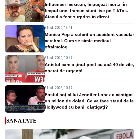
Influencer mexican, împușcat mortal în
timpul unei transmisiuni live pe TikTok.
Atacul a fost surprins în direct
31 iul. 2026, 13:41
Monica Pop a suferit un accident vascular
cerebral. Cum se simte medicul
oftalmolog
31 iul. 2026, 10:59
Artistul care a ținut post cu apă 40 de zile,
operat de urgență
31 iul. 2026, 10:19
Fostul soț al lui Jennifer Lopez a câștigat
un milion de dolari. Ce va face starul de la
Hollywood cu banii câștigați?
SANATATE