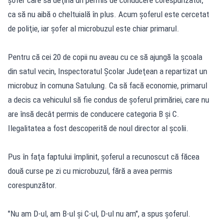
şofer care să deţină un permis de conducere corespunzător,
ca să nu aibă o cheltuială în plus. Acum şoferul este cercetat
de poliţie, iar şofer al microbuzul este chiar primarul.
Pentru că cei 20 de copii nu aveau cu ce să ajungă la şcoala
din satul vecin, Inspectoratul Şcolar Judeţean a repartizat un
microbuz în comuna Satulung. Ca să facă economie, primarul
a decis ca vehiculul să fie condus de şoferul primăriei, care nu
are însă decât permis de conducere categoria B şi C.
Ilegalitatea a fost descoperită de noul director al şcolii.
Pus în faţa faptului împlinit, şoferul a recunoscut că făcea
două curse pe zi cu microbuzul, fără a avea permis
corespunzător.
"Nu am D-ul, am B-ul şi C-ul, D-ul nu am", a spus şoferul.