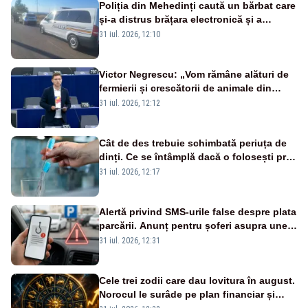
Poliția din Mehedinți caută un bărbat care
și-a distrus brățara electronică și a
dispărut. Era cercetat pentru trafic de
31 iul. 2026, 12:10
droguri
Victor Negrescu: „Vom rămâne alături de
fermierii și crescătorii de animale din
România”
31 iul. 2026, 12:12
Cât de des trebuie schimbată periuța de
dinți. Ce se întâmplă dacă o folosești prea
mult timp
31 iul. 2026, 12:17
Alertă privind SMS-urile false despre plata
parcării. Anunț pentru șoferi asupra unei
noi metode de fraudă online
31 iul. 2026, 12:31
Cele trei zodii care dau lovitura în august.
Norocul le surâde pe plan financiar și