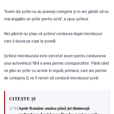
"Avem doi şoferi nu au aceeaşi categorie şi m-am gândit să nu
mai angajăm un şofer pentru asta", a spus şoferul.
Nici părinţii nu ştiau că şoferul conducea ilegal microbuzul
care îi ducea pe copii la şcoală
Şoferul microbuzului este cercetat acum pentru conducerea
unui autovehicul fără a avea permis corespunzător. Până când
va găsi un şofer cu actele în regulă, primarul, care are permis
de categoria D, va fi nevoit să conducă microbuzul şcolii.
CITEȘTE ȘI
Apele Române amâna până joi dimineață
17:52