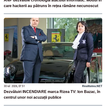
ANP dezvăluie cronologia atacului informatic. Modul în
care hackerii au pătruns în rețea rămâne necunoscut
30 iul. 2026, 07:51
Realitatea.NET
Dezvăluiri INCENDIARE marca Rizea TV: Ion Bazac, în
centrul unor noi acuzații publice