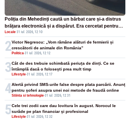
Poliția din Mehedinți caută un bărbat care și-a distrus
brățara electronică și a dispărut. Era cercetat pentru
Locale
·
31 iul. 2026, 12:10
trafic de droguri
2
Victor Negrescu: „Vom rămâne alături de fermierii și
crescătorii de animale din România”
Politica
-
31 iul. 2026, 12:12
3
Cât de des trebuie schimbată periuța de dinți. Ce se
întâmplă dacă o folosești prea mult timp
Lifestyle
-
31 iul. 2026, 12:17
4
Alertă privind SMS-urile false despre plata parcării. Anunț
pentru șoferi asupra unei noi metode de fraudă online
Stiinta si tehnologie
-
31 iul. 2026, 12:31
5
Cele trei zodii care dau lovitura în august. Norocul le
surâde pe plan financiar și profesional
Lifestyle
-
31 iul. 2026, 12:32