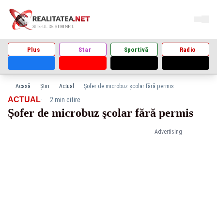
Plus
Star
Sportivă
Radio
Acasă
Știri
Actual
Şofer de microbuz şcolar fără permis
·
ACTUAL
2 min citire
Şofer de microbuz şcolar fără permis
Advertising