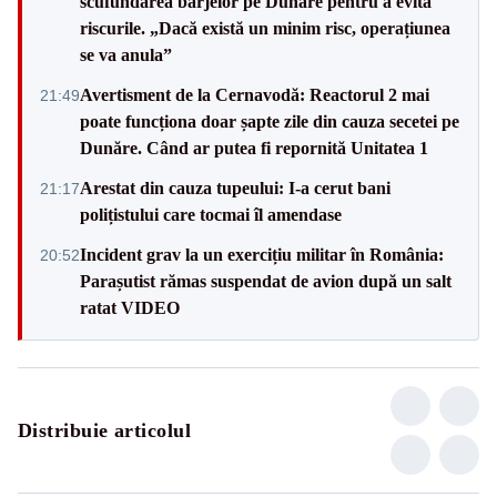
scufundarea barjelor pe Dunăre pentru a evita
riscurile. „Dacă există un minim risc, operațiunea
se va anula”
Avertisment de la Cernavodă: Reactorul 2 mai
21:49
poate funcționa doar șapte zile din cauza secetei pe
Dunăre. Când ar putea fi repornită Unitatea 1
Arestat din cauza tupeului: I-a cerut bani
21:17
polițistului care tocmai îl amendase
Incident grav la un exercițiu militar în România:
20:52
Parașutist rămas suspendat de avion după un salt
ratat VIDEO
Distribuie articolul