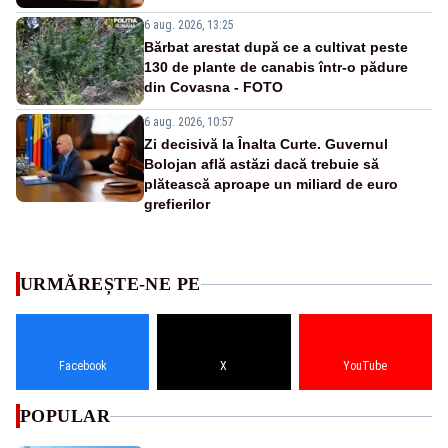
6 aug. 2026, 13:25
Bărbat arestat după ce a cultivat peste
130 de plante de canabis într-o pădure
din Covasna - FOTO
6 aug. 2026, 10:57
Zi decisivă la Înalta Curte. Guvernul
Bolojan află astăzi dacă trebuie să
plătească aproape un miliard de euro
grefierilor
URMĂREȘTE-NE PE
Facebook
X
YouTube
POPULAR