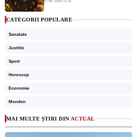
profesional
31 iul. 2026, 12:32
CATEGORII POPULARE
Sanatate
Justitie
Sport
Horoscop
Economie
Monden
MAI MULTE ȘTIRI DIN
ACTUAL