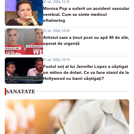
31 iul. 2026, 13:41
Monica Pop a suferit un accident vascular
cerebral. Cum se simte medicul
oftalmolog
31 iul. 2026, 10:59
Artistul care a ținut post cu apă 40 de zile,
operat de urgență
31 iul. 2026, 10:19
Fostul soț al lui Jennifer Lopez a câștigat
un milion de dolari. Ce va face starul de la
Hollywood cu banii câștigați?
SANATATE