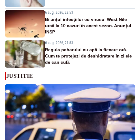
6 aug. 2026, 22:53
Bilanțul infecțiilor cu virusul West Nile
urcă la 10 cazuri în acest sezon. Anunțul
INSP
6 aug. 2026, 21:53
Regula paharului cu apă la fiecare oră.
Cum te protejezi de deshidratare în zilele
de caniculă
JUSTITIE