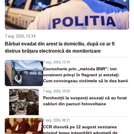
7 aug. 2026, 15:34
Bărbat evadat din arest la domiciliu, după ce ar fi
distrus brățara electronică de monitorizare
7 aug. 2026, 13:39
Escrocherie prin „metoda BNR”: trei
ucraineni prinși în flagrant și arestați.
Cum convingeau victimele să le dea banii
7 aug. 2026, 10:58
Percheziții la suspecți acuzați că au furat
cabluri din parcuri fotovoltaice
7 aug. 2026, 08:21
CCR discută pe 12 august sesizarea
privind legea integrității adoptată de