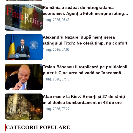
România a scăpat de retrogradarea
economiei. Agenția Fitch menține ratingul
„BBB-” cu perspectivă negativă
1 aug. 2026, 06:48
Alexandru Nazare, după menținerea
ratingului Fitch: Ne oferă timp, nu confort
1 aug. 2026, 07:02
Traian Băsescu îi torpilează pe politicienii
puterii: Cine vrea să vadă ce înseamnă să
fii prost, se uită la România
1 aug. 2026, 07:13
Atac masiv la Kiev: 9 morți și 27 de răniți
în al doilea bombardament în 48 de ore
1 aug. 2026, 07:22
CATEGORII POPULARE