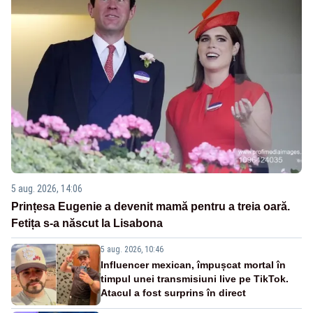
5 aug. 2026, 14:06
Prințesa Eugenie a devenit mamă pentru a treia oară.
Fetița s-a născut la Lisabona
5 aug. 2026, 10:46
Influencer mexican, împușcat mortal în
timpul unei transmisiuni live pe TikTok.
Atacul a fost surprins în direct