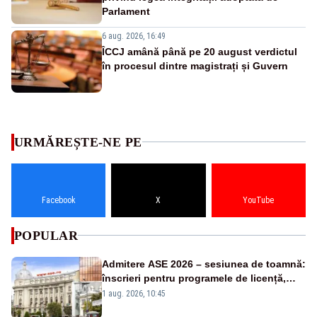
Parlament
6 aug. 2026, 16:49
ÎCCJ amână până pe 20 august verdictul
în procesul dintre magistrați și Guvern
URMĂREȘTE-NE PE
Facebook
X
YouTube
POPULAR
Admitere ASE 2026 – sesiunea de toamnă:
înscrieri pentru programele de licență,
masterat și doctorat
1 aug. 2026, 10:45