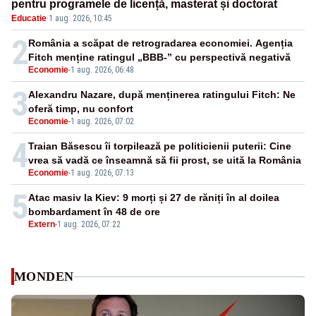
pentru programele de licență, masterat și doctorat
Educatie
·
1 aug. 2026, 10:45
2
România a scăpat de retrogradarea economiei. Agenția
Fitch menține ratingul „BBB-” cu perspectivă negativă
Economie
-
1 aug. 2026, 06:48
3
Alexandru Nazare, după menținerea ratingului Fitch: Ne
oferă timp, nu confort
Economie
-
1 aug. 2026, 07:02
4
Traian Băsescu îi torpilează pe politicienii puterii: Cine
vrea să vadă ce înseamnă să fii prost, se uită la România
Economie
-
1 aug. 2026, 07:13
5
Atac masiv la Kiev: 9 morți și 27 de răniți în al doilea
bombardament în 48 de ore
Extern
-
1 aug. 2026, 07:22
MONDEN