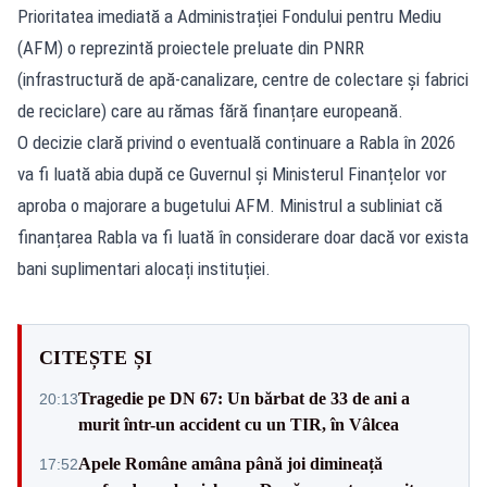
Prioritatea imediată a Administrației Fondului pentru Mediu
(AFM) o reprezintă proiectele preluate din PNRR
(infrastructură de apă-canalizare, centre de colectare și fabrici
de reciclare) care au rămas fără finanțare europeană.
O decizie clară privind o eventuală continuare a Rabla în 2026
va fi luată abia după ce Guvernul și Ministerul Finanțelor vor
aproba o majorare a bugetului AFM. Ministrul a subliniat că
finanțarea Rabla va fi luată în considerare doar dacă vor exista
bani suplimentari alocați instituției.
CITEȘTE ȘI
Tragedie pe DN 67: Un bărbat de 33 de ani a
20:13
murit într-un accident cu un TIR, în Vâlcea
Apele Române amâna până joi dimineață
17:52