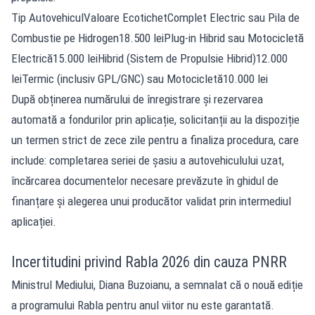
Tip AutovehiculValoare EcotichetComplet Electric sau Pila de
Combustie pe Hidrogen18.500 leiPlug-in Hibrid sau Motocicletă
Electrică15.000 leiHibrid (Sistem de Propulsie Hibrid)12.000
leiTermic (inclusiv GPL/GNC) sau Motocicletă10.000 lei
După obținerea numărului de înregistrare și rezervarea
automată a fondurilor prin aplicație, solicitanții au la dispoziție
un termen strict de zece zile pentru a finaliza procedura, care
include: completarea seriei de șasiu a autovehiculului uzat,
încărcarea documentelor necesare prevăzute în ghidul de
finanțare și alegerea unui producător validat prin intermediul
aplicației.
Incertitudini privind Rabla 2026 din cauza PNRR
Ministrul Mediului, Diana Buzoianu, a semnalat că o nouă ediție
a programului Rabla pentru anul viitor nu este garantată.