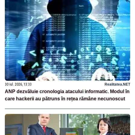
30 iul. 2026, 13:33
Realitatea.NET
ANP dezvăluie cronologia atacului informatic. Modul în
care hackerii au pătruns în rețea rămâne necunoscut