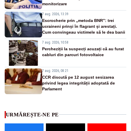
monitorizare
7 aug. 2026, 13:39
Escrocherie prin „metoda BNR”: trei
ucraineni prinși în flagrant și arestați.
Cum convingeau victimele să le dea banii
7 aug. 2026, 10:58
Percheziții la suspecți acuzați că au furat
cabluri din parcuri fotovoltaice
7 aug. 2026, 08:21
CCR discută pe 12 august sesizarea
privind legea integrității adoptată de
Parlament
URMĂREȘTE-NE PE