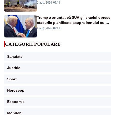
dimensiuni s-a prăbușit – VIDEO
2 aug. 2026, 09:15
Trump a anunțat că SUA și Israelul opresc
atacurile planificate asupra Iranului cu o
singură condiție
2 aug. 2026, 09:23
CATEGORII POPULARE
Sanatate
Justitie
Sport
Horoscop
Economie
Monden