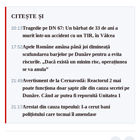
CITEȘTE ȘI
Tragedie pe DN 67: Un bărbat de 33 de ani a
20:13
murit într-un accident cu un TIR, în Vâlcea
Apele Române amâna până joi dimineață
17:52
scufundarea barjelor pe Dunăre pentru a evita
riscurile. „Dacă există un minim risc, operațiunea
se va anula”
Avertisment de la Cernavodă: Reactorul 2 mai
21:49
poate funcționa doar șapte zile din cauza secetei pe
Dunăre. Când ar putea fi repornită Unitatea 1
Arestat din cauza tupeului: I-a cerut bani
21:17
polițistului care tocmai îl amendase