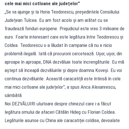
cele mai mici cotloane ale județelor”
„Se va ajunge și la Horia Teodorescu, președintele Consiliului
Județean Tulcea. Eu am fost acolo și am arătat cu se
fraudează fonduri europene. Prejudiciul este vreo 3 milioane de
euro. Foarte interesant care este legătura între Teodorescu și
Coldea. Teodorescu s-a lăudat în campanie că nu e nicio
problemă ilegală. Iată că procurorii cercetează. Ușor, ușor, din
aproape în aproape, DNA dezvăluie toate încrengăturile. Eu mă
aștept să înceapă dezvăluirile și depre doamna Koveși. Eu voi
continua dezvăluirile. Această caracatiță este întinsă în cele
mai mici cotloane ale județelor”, a spus Anca Alexanrescu,
sâmbătă.
Noi DEZVĂLUIRI uluitoare despre chinezul care i-a făcut
legătura omului de afaceri Cătălin Hideg cu Florian Coldea.
Legăturile asunse cu China ale caracatiței coldise, devoalate