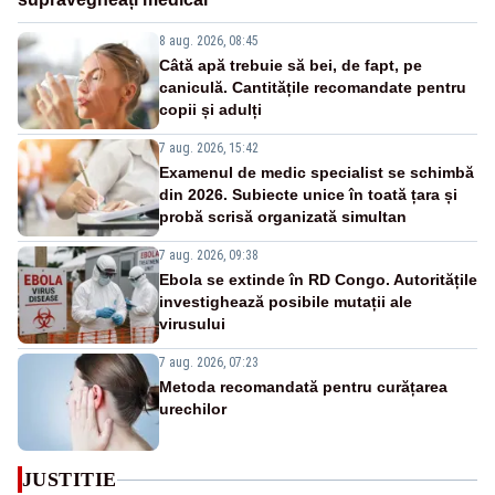
8 aug. 2026, 08:45
Câtă apă trebuie să bei, de fapt, pe
caniculă. Cantitățile recomandate pentru
copii și adulți
7 aug. 2026, 15:42
Examenul de medic specialist se schimbă
din 2026. Subiecte unice în toată țara și
probă scrisă organizată simultan
7 aug. 2026, 09:38
Ebola se extinde în RD Congo. Autoritățile
investighează posibile mutații ale
virusului
7 aug. 2026, 07:23
Metoda recomandată pentru curățarea
urechilor
JUSTITIE