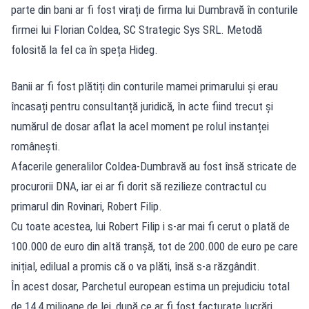
parte din bani ar fi fost virați de firma lui Dumbravă în conturile
firmei lui Florian Coldea, SC Strategic Sys SRL. Metodă
folosită la fel ca în speța Hideg.
Banii ar fi fost plătiți din conturile mamei primarului și erau
încasați pentru consultanță juridică, în acte fiind trecut și
numărul de dosar aflat la acel moment pe rolul instanței
românești.
Afacerile generalilor Coldea-Dumbravă au fost însă stricate de
procurorii DNA, iar ei ar fi dorit să rezilieze contractul cu
primarul din Rovinari, Robert Filip.
Cu toate acestea, lui Robert Filip i s-ar mai fi cerut o plată de
100.000 de euro din altă tranșă, tot de 200.000 de euro pe care
inițial, edilual a promis că o va plăti, însă s-a răzgândit.
În acest dosar, Parchetul european estima un prejudiciu total
de 14,4 milioane de lei, după ce ar fi fost facturate lucrări