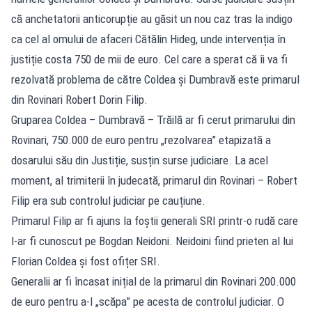
că anchetatorii anticorupție au găsit un nou caz tras la indigo
ca cel al omului de afaceri Cătălin Hideg, unde intervenția în
justiție costa 750 de mii de euro. Cel care a sperat că îi va fi
rezolvată problema de către Coldea și Dumbravă este primarul
din Rovinari Robert Dorin Filip.
Gruparea Coldea – Dumbravă – Trăilă ar fi cerut primarului din
Rovinari, 750.000 de euro pentru „rezolvarea” etapizată a
dosarului său din Justiție, susțin surse judiciare. La acel
moment, al trimiterii în judecată, primarul din Rovinari – Robert
Filip era sub controlul judiciar pe cauțiune.
Primarul Filip ar fi ajuns la foștii generali SRI printr-o rudă care
l-ar fi cunoscut pe Bogdan Neidoni. Neidoini fiind prieten al lui
Florian Coldea și fost ofițer SRI.
Generalii ar fi încasat inițial de la primarul din Rovinari 200.000
de euro pentru a-l „scăpa” pe acesta de controlul judiciar. O