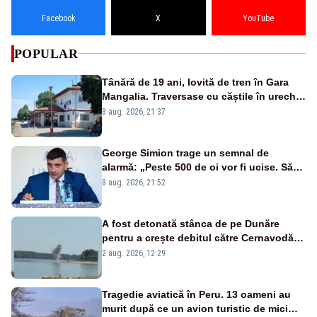
Facebook
X
YouTube
POPULAR
Tânără de 19 ani, lovită de tren în Gara
Mangalia. Traversase cu căștile în urechi
liniile printr-un loc nepermis
8 aug. 2026, 21:37
George Simion trage un semnal de
alarmă: „Peste 500 de oi vor fi ucise. Să
vedem dacă ciobanii vor fi despăgubiți”
8 aug. 2026, 21:52
A fost detonată stânca de pe Dunăre
pentru a crește debitul către Cernavodă –
VIDEO
2 aug. 2026, 12:29
Tragedie aviatică în Peru. 13 oameni au
murit după ce un avion turistic de mici