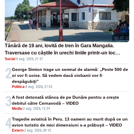
Tânără de 19 ani, lovită de tren în Gara Mangalia.
Traversase cu căștile în urechi liniile printr-un loc
Social
·
8 aug. 2026, 21:37
nepermis
2
George Simion trage un semnal de alarmă: „Peste 500 de
oi vor fi ucise. Să vedem dacă ciobanii vor fi
despăgubiți”
Politica
-
8 aug. 2026, 21:52
3
A fost detonată stânca de pe Dunăre pentru a crește
debitul către Cernavodă – VIDEO
Mediu
-
2 aug. 2026, 12:29
4
Tragedie aviatică în Peru. 13 oameni au murit după ce un
avion turistic de mici dimensiuni s-a prăbușit – VIDEO
Extern
-
2 aug. 2026, 09:15