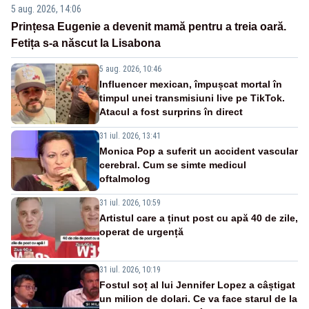
5 aug. 2026, 14:06
Prințesa Eugenie a devenit mamă pentru a treia oară.
Fetița s-a născut la Lisabona
5 aug. 2026, 10:46
Influencer mexican, împușcat mortal în
timpul unei transmisiuni live pe TikTok.
Atacul a fost surprins în direct
31 iul. 2026, 13:41
Monica Pop a suferit un accident vascular
cerebral. Cum se simte medicul
oftalmolog
31 iul. 2026, 10:59
Artistul care a ținut post cu apă 40 de zile,
operat de urgență
31 iul. 2026, 10:19
Fostul soț al lui Jennifer Lopez a câștigat
un milion de dolari. Ce va face starul de la