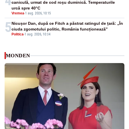
4
caniculă, urmat de cod roșu duminică. Temperaturile
urcă spre 40°C
Vremea
-
1 aug. 2026, 10:15
5
Nicușor Dan, după ce Fitch a păstrat ratingul de țară: „În
ciuda zgomotului politic, România funcționează”
Politica
-
1 aug. 2026, 10:34
MONDEN