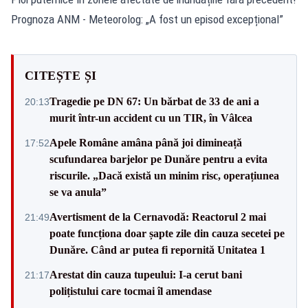
Prognoza ANM - Meteorolog: „A fost un episod excepțional”
CITEȘTE ȘI
Tragedie pe DN 67: Un bărbat de 33 de ani a
20:13
murit într-un accident cu un TIR, în Vâlcea
Apele Române amâna până joi dimineață
17:52
scufundarea barjelor pe Dunăre pentru a evita
riscurile. „Dacă există un minim risc, operațiunea
se va anula”
Avertisment de la Cernavodă: Reactorul 2 mai
21:49
poate funcționa doar șapte zile din cauza secetei pe
Dunăre. Când ar putea fi repornită Unitatea 1
Arestat din cauza tupeului: I-a cerut bani
21:17
polițistului care tocmai îl amendase