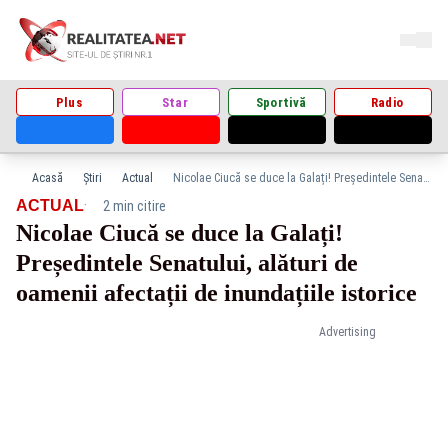
Plus
Star
Sportivă
Radio
Acasă
Știri
Actual
Nicolae Ciucă se duce la Galați! Președintele Senatului, alături de oamenii afectații de inundațiile istorice
·
ACTUAL
2 min citire
Nicolae Ciucă se duce la Galați!
Președintele Senatului, alături de
oamenii afectații de inundațiile istorice
Advertising