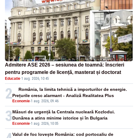
Admitere ASE 2026 – sesiunea de toamnă: înscrieri
pentru programele de licență, masterat și doctorat
Educatie
·
1 aug. 2026, 10:45
2
România, la limita tehnică a importurilor de energie.
Prețurile cresc alarmant - Analiză Realitatea Plus
Economie
-
1 aug. 2026, 09:46
3
Măsuri de urgență la Centrala nucleară Kozlodui.
Dunărea a atins minime istorice și în Bulgaria
Economie
-
1 aug. 2026, 10:05
Valul de foc lovește România: cod portocaliu de