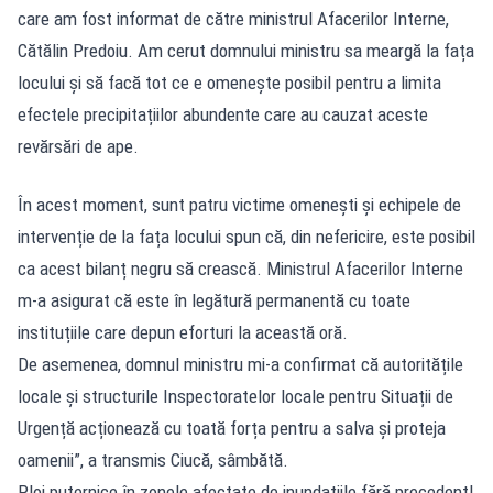
care am fost informat de către ministrul Afacerilor Interne,
Cătălin Predoiu. Am cerut domnului ministru sa meargă la fața
locului și să facă tot ce e omenește posibil pentru a limita
efectele precipitațiilor abundente care au cauzat aceste
revărsări de ape.
În acest moment, sunt patru victime omenești și echipele de
intervenție de la fața locului spun că, din nefericire, este posibil
ca acest bilanț negru să crească. Ministrul Afacerilor Interne
m-a asigurat că este în legătură permanentă cu toate
instituțiile care depun eforturi la această oră.
De asemenea, domnul ministru mi-a confirmat că autoritățile
locale și structurile Inspectoratelor locale pentru Situații de
Urgență acționează cu toată forța pentru a salva și proteja
oamenii”, a transmis Ciucă, sâmbătă.
Ploi puternice în zonele afectate de inundațiile fără precedent!