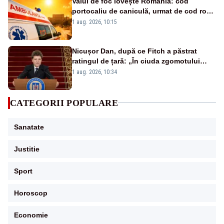
Valul de foc lovește România: cod
portocaliu de caniculă, urmat de cod roșu
duminică. Temperaturile urcă spre 40°C
1 aug. 2026, 10:15
Nicușor Dan, după ce Fitch a păstrat
ratingul de țară: „În ciuda zgomotului
politic, România funcționează”
1 aug. 2026, 10:34
CATEGORII POPULARE
Sanatate
Justitie
Sport
Horoscop
Economie