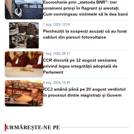
Escrocherie prin „metoda BNR”: trei
ucraineni prinși în flagrant și arestați.
Cum convingeau victimele să le dea banii
7 aug. 2026, 10:58
Percheziții la suspecți acuzați că au furat
cabluri din parcuri fotovoltaice
7 aug. 2026, 08:21
CCR discută pe 12 august sesizarea
privind legea integrității adoptată de
Parlament
6 aug. 2026, 16:49
ÎCCJ amână până pe 20 august verdictul
în procesul dintre magistrați și Guvern
URMĂREȘTE-NE PE