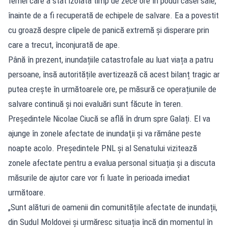
femei care a stat izolată timp de zece ore în podul casei sale,
înainte de a fi recuperată de echipele de salvare. Ea a povestit
cu groază despre clipele de panică extremă și disperare prin
care a trecut, înconjurată de ape.
Până în prezent, inundațiile catastrofale au luat viața a patru
persoane, însă autoritățile avertizează că acest bilanț tragic ar
putea crește în următoarele ore, pe măsură ce operațiunile de
salvare continuă și noi evaluări sunt făcute în teren.
Președintele Nicolae Ciucă se află în drum spre Galați. El va
ajunge în zonele afectate de inundaţii și va rămâne peste
noapte acolo. Președintele PNL și al Senatului vizitează
zonele afectate pentru a evalua personal situația și a discuta
măsurile de ajutor care vor fi luate în perioada imediat
următoare.
„Sunt alături de oamenii din comunitățile afectate de inundații,
din Sudul Moldovei și urmăresc situația încă din momentul în