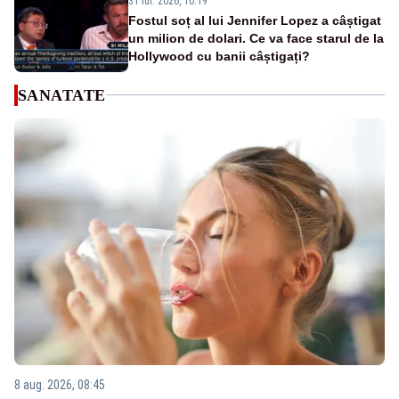
31 iul. 2026, 10:19
Fostul soț al lui Jennifer Lopez a câștigat
un milion de dolari. Ce va face starul de la
Hollywood cu banii câștigați?
SANATATE
8 aug. 2026, 08:45