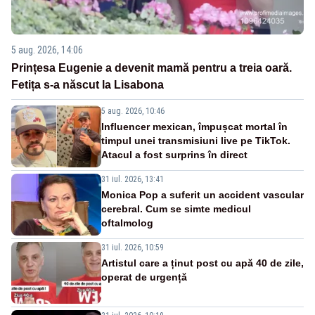
5 aug. 2026, 14:06
Prințesa Eugenie a devenit mamă pentru a treia oară.
Fetița s-a născut la Lisabona
5 aug. 2026, 10:46
Influencer mexican, împușcat mortal în
timpul unei transmisiuni live pe TikTok.
Atacul a fost surprins în direct
31 iul. 2026, 13:41
Monica Pop a suferit un accident vascular
cerebral. Cum se simte medicul
oftalmolog
31 iul. 2026, 10:59
Artistul care a ținut post cu apă 40 de zile,
operat de urgență