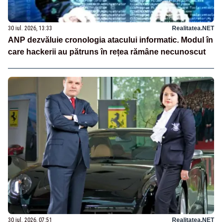
30 iul. 2026, 13:33
Realitatea.NET
ANP dezvăluie cronologia atacului informatic. Modul în
care hackerii au pătruns în rețea rămâne necunoscut
30 iul. 2026, 07:51
Realitatea.NET