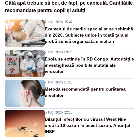
Câtă apă trebuie să bei, de fapt, pe caniculă. Cantitățile
recomandate pentru copii și adulți
7 aug. 2026, 15:42
Examenul de medic specialist se schimbă
din 2026. Subiecte unice în toată țara și
probă scrisă organizată simultan
7 aug. 2026, 09:38
Ebola se extinde în RD Congo. Autoritățile
investighează posibile mutații ale
virusului
7 aug. 2026, 07:23
Metoda recomandată pentru curățarea
urechilor
6 aug. 2026, 22:53
Bilanțul infecțiilor cu virusul West Nile
urcă la 10 cazuri în acest sezon. Anunțul
INSP