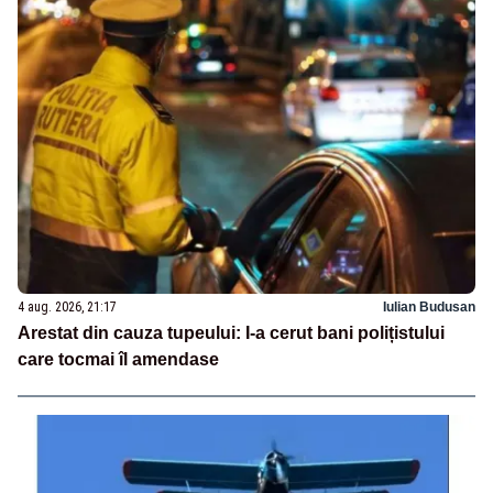
4 aug. 2026, 21:17
Iulian Budusan
Arestat din cauza tupeului: I-a cerut bani polițistului
care tocmai îl amendase