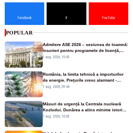
Facebook
X
YouTube
POPULAR
Admitere ASE 2026 – sesiunea de toamnă:
înscrieri pentru programele de licență,
masterat și doctorat
1 aug. 2026, 10:45
România, la limita tehnică a importurilor
de energie. Prețurile cresc alarmant -
Analiză Realitatea Plus
1 aug. 2026, 09:46
Măsuri de urgență la Centrala nucleară
Kozlodui. Dunărea a atins minime istorice
și în Bulgaria
1 aug. 2026, 10:05