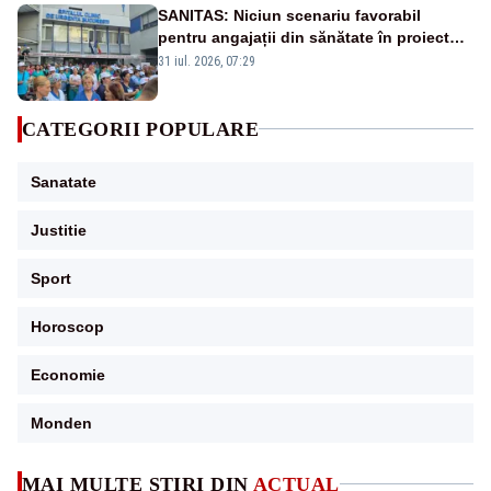
SANITAS: Niciun scenariu favorabil
pentru angajații din sănătate în proiectul
Legii salarizării
31 iul. 2026, 07:29
CATEGORII POPULARE
Sanatate
Justitie
Sport
Horoscop
Economie
Monden
MAI MULTE ȘTIRI DIN
ACTUAL