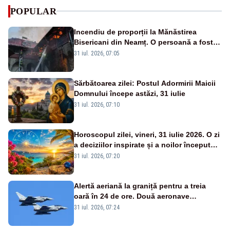
POPULAR
Incendiu de proporții la Mănăstirea
Bisericani din Neamț. O persoană a fost
găsită carbonizată - FOTO/ VIDEO
31 iul. 2026, 07:05
Sărbătoarea zilei: Postul Adormirii Maicii
Domnului începe astăzi, 31 iulie
31 iul. 2026, 07:10
Horoscopul zilei, vineri, 31 iulie 2026. O zi
a deciziilor inspirate și a noilor începuturi.
Vezi zodiile vizate
31 iul. 2026, 07:20
Alertă aeriană la graniță pentru a treia
oară în 24 de ore. Două aeronave
Eurofighter britanice au fost ridicate de la
31 iul. 2026, 07:24
sol