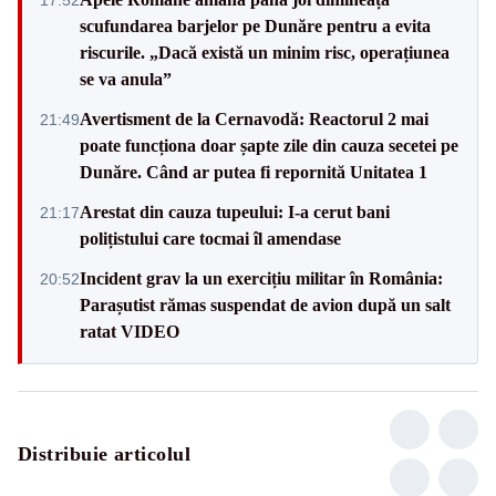
scufundarea barjelor pe Dunăre pentru a evita
riscurile. „Dacă există un minim risc, operațiunea
se va anula”
Avertisment de la Cernavodă: Reactorul 2 mai
21:49
poate funcționa doar șapte zile din cauza secetei pe
Dunăre. Când ar putea fi repornită Unitatea 1
Arestat din cauza tupeului: I-a cerut bani
21:17
polițistului care tocmai îl amendase
Incident grav la un exercițiu militar în România:
20:52
Parașutist rămas suspendat de avion după un salt
ratat VIDEO
Distribuie articolul