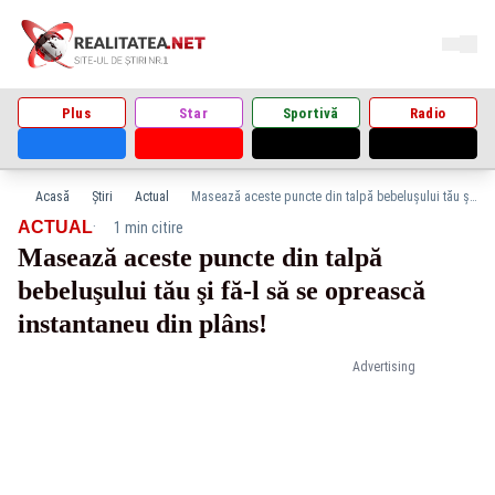
Plus
Star
Sportivă
Radio
Acasă
Știri
Actual
Masează aceste puncte din talpă bebeluşului tău şi fă-l să se oprească instantaneu din plâns!
·
ACTUAL
1 min citire
Masează aceste puncte din talpă
bebeluşului tău şi fă-l să se oprească
instantaneu din plâns!
Advertising