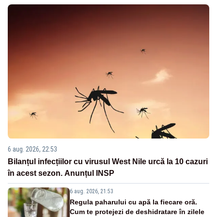
6 aug. 2026, 22:53
Bilanțul infecțiilor cu virusul West Nile urcă la 10 cazuri
în acest sezon. Anunțul INSP
6 aug. 2026, 21:53
Regula paharului cu apă la fiecare oră.
Cum te protejezi de deshidratare în zilele