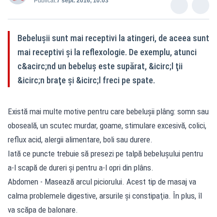
Publicat:
7 sept. 2016, 10:03
Bebeluşii sunt mai receptivi la atingeri, de aceea sunt
mai receptivi şi la reflexologie. De exemplu, atunci
c&acirc;nd un bebeluş este supărat, &icirc;l ţii
&icirc;n braţe şi &icirc;l freci pe spate.
Există mai multe motive pentru care bebeluşii plâng: somn sau
oboseală, un scutec murdar, goame, stimulare excesivă, colici,
reflux acid, alergii alimentare, boli sau durere.
Iată ce puncte trebuie să presezi pe talpă bebeluşului pentru
a-l scapă de dureri şi pentru a-l opri din plâns.
Abdomen - Masează arcul piciorului. Acest tip de masaj va
calma problemele digestive, arsurile şi constipaţia. În plus, îl
va scăpa de balonare.