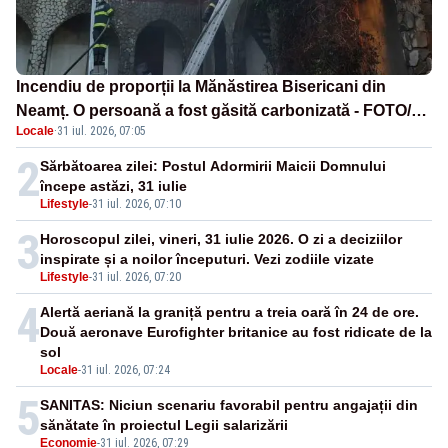
Incendiu de proporții la Mănăstirea Bisericani din
Neamț. O persoană a fost găsită carbonizată - FOTO/
Locale
·
31 iul. 2026, 07:05
VIDEO
2
Sărbătoarea zilei: Postul Adormirii Maicii Domnului
începe astăzi, 31 iulie
Lifestyle
-
31 iul. 2026, 07:10
3
Horoscopul zilei, vineri, 31 iulie 2026. O zi a deciziilor
inspirate și a noilor începuturi. Vezi zodiile vizate
Lifestyle
-
31 iul. 2026, 07:20
4
Alertă aeriană la graniță pentru a treia oară în 24 de ore.
Două aeronave Eurofighter britanice au fost ridicate de la
sol
Locale
-
31 iul. 2026, 07:24
5
SANITAS: Niciun scenariu favorabil pentru angajații din
sănătate în proiectul Legii salarizării
Economie
-
31 iul. 2026, 07:29