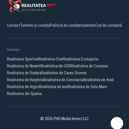
Contact
Termeni și condiții
Politică de confidențialitate
Cod de conduită
Parteneri:
Realitatea Sportiva
Realitatea Star
Realitatea Ecologista
Realitatea de Neamt
Realitatea din USR
Realitatea de Covasna
Realitatea de Oradea
Realitatea de Caras-Severin
Realitatea de Harghita
Realitatea de Constanta
Realitatea de Arad
Realitatea de Arges
Realitatea de Iasi
Realitatea de Satu Mare
Realitatea din Spania
© 2026 PHG Media Invest LLC
Facebook
YouTube
X
TikTok