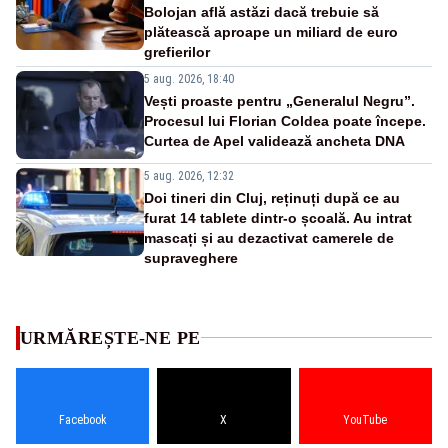
Bolojan află astăzi dacă trebuie să
plătească aproape un miliard de euro
grefierilor
5 aug. 2026, 18:40
Vești proaste pentru „Generalul Negru”.
Procesul lui Florian Coldea poate începe.
Curtea de Apel validează ancheta DNA
5 aug. 2026, 12:32
Doi tineri din Cluj, reținuți după ce au
furat 14 tablete dintr-o școală. Au intrat
mascați și au dezactivat camerele de
supraveghere
URMĂREȘTE-NE PE
Facebook
X
YouTube