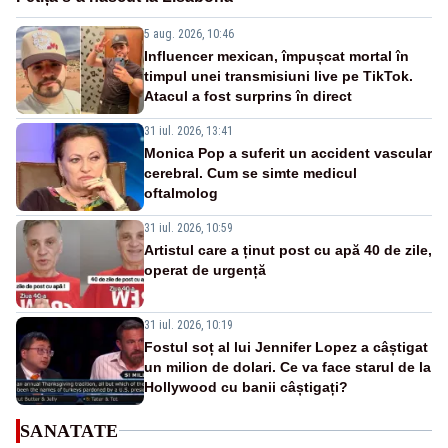
5 aug. 2026, 10:46
Influencer mexican, împușcat mortal în
timpul unei transmisiuni live pe TikTok.
Atacul a fost surprins în direct
31 iul. 2026, 13:41
Monica Pop a suferit un accident vascular
cerebral. Cum se simte medicul
oftalmolog
31 iul. 2026, 10:59
Artistul care a ținut post cu apă 40 de zile,
operat de urgență
31 iul. 2026, 10:19
Fostul soț al lui Jennifer Lopez a câștigat
un milion de dolari. Ce va face starul de la
Hollywood cu banii câștigați?
SANATATE