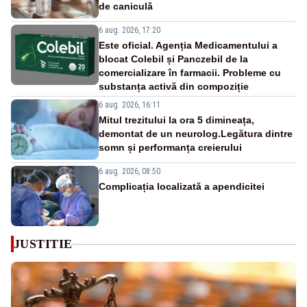
de caniculă
6 aug. 2026, 17:20
Este oficial. Agenția Medicamentului a
blocat Colebil și Panczebil de la
comercializare în farmacii. Probleme cu
substanța activă din compoziție
6 aug. 2026, 16:11
Mitul trezitului la ora 5 dimineața,
demontat de un neurolog.Legătura dintre
somn și performanța creierului
6 aug. 2026, 08:50
Complicația localizată a apendicitei
JUSTITIE