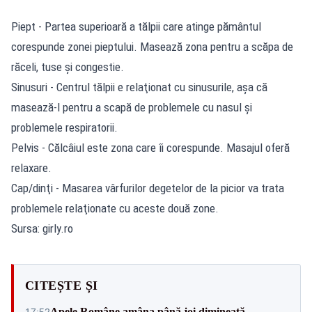
Piept - Partea superioară a tălpii care atinge pământul
corespunde zonei pieptului. Masează zona pentru a scăpa de
răceli, tuse şi congestie.
Sinusuri - Centrul tălpii e relaţionat cu sinusurile, aşa că
masează-l pentru a scapă de problemele cu nasul şi
problemele respiratorii.
Pelvis - Călcâiul este zona care îi corespunde. Masajul oferă
relaxare.
Cap/dinţi - Masarea vârfurilor degetelor de la picior va trata
problemele relaţionate cu aceste două zone.
Sursa: girly.ro
CITEȘTE ȘI
Apele Române amâna până joi dimineață
17:52