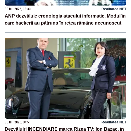
30 iul. 2026, 13:33
Realitatea.NET
ANP dezvăluie cronologia atacului informatic. Modul în
care hackerii au pătruns în rețea rămâne necunoscut
30 iul. 2026, 07:51
Realitatea.NET
Dezvăluiri INCENDIARE marca Rizea TV: Ion Bazac, în