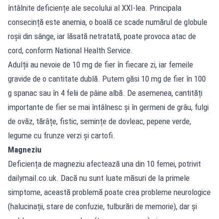
întâlnite deficiențe ale secolului al XXI-lea. Principala
consecință este anemia, o boală ce scade numărul de globule
roșii din sânge, iar lăsată netratată, poate provoca atac de
cord, conform National Health Service.
Adulții au nevoie de 10 mg de fier în fiecare zi, iar femeile
gravide de o cantitate dublă. Putem găsi 10 mg de fier în 100
g spanac sau în 4 felii de pâine albă. De asemenea, cantități
importante de fier se mai întâlnesc și în germeni de grâu, fulgi
de ovăz, tărâțe, fistic, semințe de dovleac, pepene verde,
legume cu frunze verzi și cartofi.
Magneziu
Deficiența de magneziu afectează una din 10 femei, potrivit
dailymail.co.uk. Dacă nu sunt luate măsuri de la primele
simptome, această problemă poate crea probleme neurologice
(halucinații, stare de confuzie, tulburări de memorie), dar și