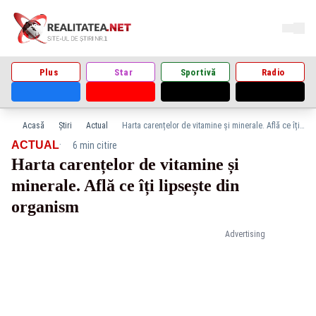
Plus
Star
Sportivă
Radio
Acasă
Știri
Actual
Harta carențelor de vitamine și minerale. Află ce îți lipsește din organism
·
ACTUAL
6 min citire
Harta carențelor de vitamine și
minerale. Află ce îți lipsește din
organism
Advertising