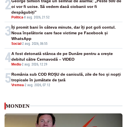
2
George Simion trage un semnal de alarmă: „Peste 500 de
oi vor fi ucise. Să vedem dacă ciobanii vor fi
despăgubiți”
Politica
-
8 aug. 2026, 21:52
3
Îți promit bani în câteva minute, dar îți pot goli contul.
Noua înșelătorie care face victime pe Facebook și
WhatsApp
Social
-
2 aug. 2026, 06:55
4
A fost detonată stânca de pe Dunăre pentru a crește
debitul către Cernavodă – VIDEO
Mediu
-
2 aug. 2026, 12:29
5
România sub COD ROȘU de caniculă, zile de foc și nopți
tropicale în jumătate de țară
Vremea
-
2 aug. 2026, 07:12
MONDEN