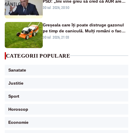
PSD: „Îmi vine greu să cred că AUR are
încredere că PSD se va ține de cuvânt”
30 iul. 2026, 20:50
Greșeala care îți poate distruge gazonul
pe timp de caniculă. Mulți români o fac
fără să își dea seama
30 iul. 2026, 21:03
CATEGORII POPULARE
Sanatate
Justitie
Sport
Horoscop
Economie