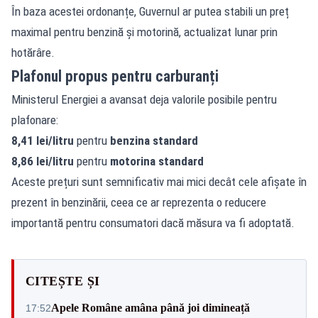
În baza acestei ordonanțe, Guvernul ar putea stabili un preț
maximal pentru benzină și motorină, actualizat lunar prin
hotărâre.
Plafonul propus pentru carburanți
Ministerul Energiei a avansat deja valorile posibile pentru
plafonare:
8,41 lei/litru
pentru
benzina standard
8,86 lei/litru
pentru
motorina standard
Aceste prețuri sunt semnificativ mai mici decât cele afișate în
prezent în benzinării, ceea ce ar reprezenta o reducere
importantă pentru consumatori dacă măsura va fi adoptată.
CITEȘTE ȘI
Apele Române amâna până joi dimineață
17:52