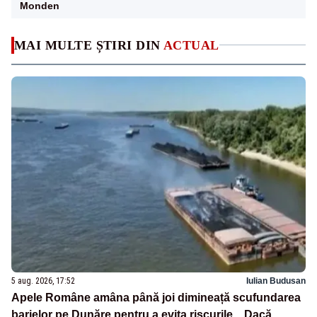
Monden
MAI MULTE ȘTIRI DIN
ACTUAL
5 aug. 2026, 17:52
Iulian Budusan
Apele Române amâna până joi dimineață scufundarea
barjelor pe Dunăre pentru a evita riscurile. „Dacă