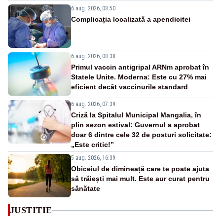
6 aug. 2026, 08:50
Complicația localizată a apendicitei
6 aug. 2026, 08:38
Primul vaccin antigripal ARNm aprobat în
Statele Unite. Moderna: Este cu 27% mai
eficient decât vaccinurile standard
6 aug. 2026, 07:39
Criză la Spitalul Municipal Mangalia, în
plin sezon estival: Guvernul a aprobat
doar 6 dintre cele 32 de posturi solicitate:
„Este critic!”
5 aug. 2026, 16:39
Obiceiul de dimineață care te poate ajuta
să trăiești mai mult. Este aur curat pentru
sănătate
JUSTITIE