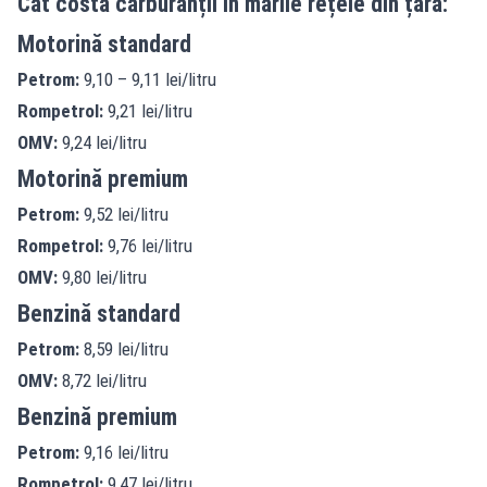
Cât costă carburanții în marile rețele din țară:
Motorină standard
Petrom:
9,10 – 9,11 lei/litru
Rompetrol:
9,21 lei/litru
OMV:
9,24 lei/litru
Motorină premium
Petrom:
9,52 lei/litru
Rompetrol:
9,76 lei/litru
OMV:
9,80 lei/litru
Benzină standard
Petrom:
8,59 lei/litru
OMV:
8,72 lei/litru
Benzină premium
Petrom:
9,16 lei/litru
Rompetrol:
9,47 lei/litru