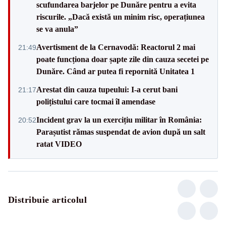
scufundarea barjelor pe Dunăre pentru a evita
riscurile. „Dacă există un minim risc, operațiunea
se va anula”
Avertisment de la Cernavodă: Reactorul 2 mai
21:49
poate funcționa doar șapte zile din cauza secetei pe
Dunăre. Când ar putea fi repornită Unitatea 1
Arestat din cauza tupeului: I-a cerut bani
21:17
polițistului care tocmai îl amendase
Incident grav la un exercițiu militar în România:
20:52
Parașutist rămas suspendat de avion după un salt
ratat VIDEO
Distribuie articolul