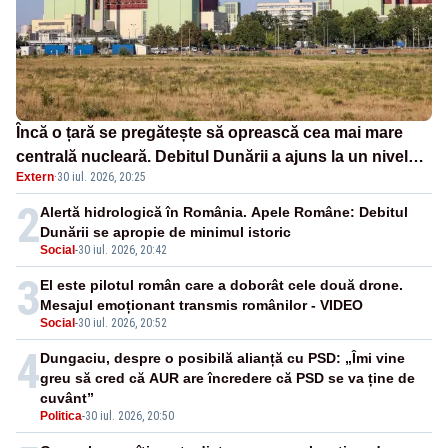
Încă o țară se pregătește să oprească cea mai mare
centrală nucleară. Debitul Dunării a ajuns la un nivel
Extern
·
30 iul. 2026, 20:25
critic
2
Alertă hidrologică în România. Apele Române: Debitul
Dunării se apropie de minimul istoric
Social
-
30 iul. 2026, 20:42
3
El este pilotul român care a doborât cele două drone.
Mesajul emoționant transmis românilor - VIDEO
Social
-
30 iul. 2026, 20:52
4
Dungaciu, despre o posibilă alianță cu PSD: „Îmi vine
greu să cred că AUR are încredere că PSD se va ține de
cuvânt”
Politica
-
30 iul. 2026, 20:50