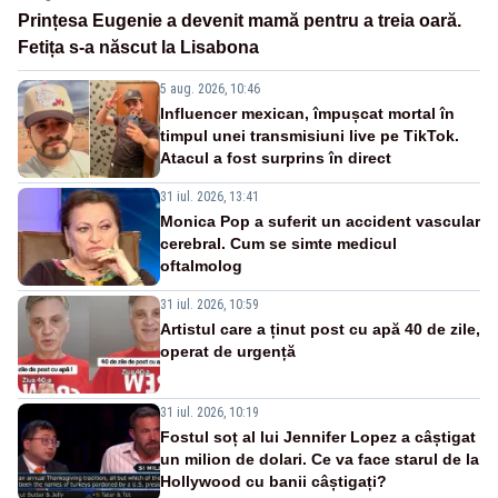
Prințesa Eugenie a devenit mamă pentru a treia oară.
Fetița s-a născut la Lisabona
5 aug. 2026, 10:46
Influencer mexican, împușcat mortal în
timpul unei transmisiuni live pe TikTok.
Atacul a fost surprins în direct
31 iul. 2026, 13:41
Monica Pop a suferit un accident vascular
cerebral. Cum se simte medicul
oftalmolog
31 iul. 2026, 10:59
Artistul care a ținut post cu apă 40 de zile,
operat de urgență
31 iul. 2026, 10:19
Fostul soț al lui Jennifer Lopez a câștigat
un milion de dolari. Ce va face starul de la
Hollywood cu banii câștigați?