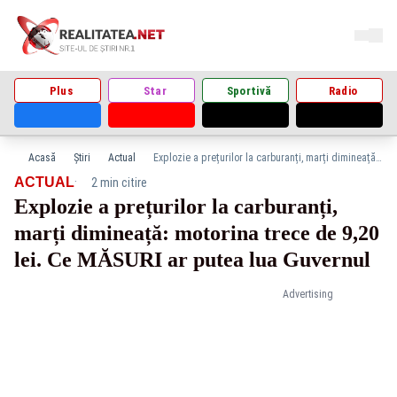
Plus
Star
Sportivă
Radio
Acasă
Știri
Actual
Explozie a prețurilor la carburanți, marți dimineață: motorina trece de 9,20 lei. Ce MĂSURI ar putea lua Guvernul
·
ACTUAL
2 min citire
Explozie a prețurilor la carburanți,
marți dimineață: motorina trece de 9,20
lei. Ce MĂSURI ar putea lua Guvernul
Advertising