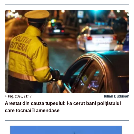
4 aug. 2026, 21:17
Iulian Budusan
Arestat din cauza tupeului: I-a cerut bani polițistului
care tocmai îl amendase