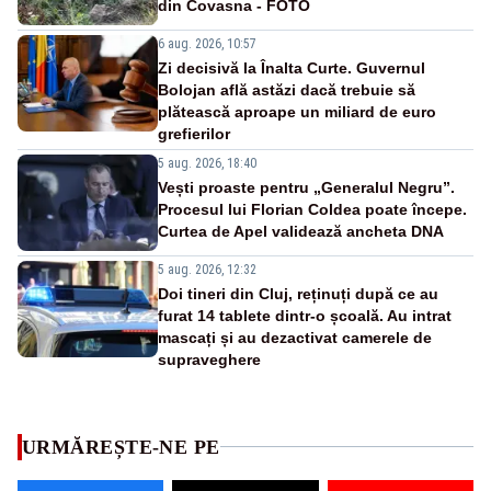
din Covasna - FOTO
6 aug. 2026, 10:57
Zi decisivă la Înalta Curte. Guvernul
Bolojan află astăzi dacă trebuie să
plătească aproape un miliard de euro
grefierilor
5 aug. 2026, 18:40
Vești proaste pentru „Generalul Negru”.
Procesul lui Florian Coldea poate începe.
Curtea de Apel validează ancheta DNA
5 aug. 2026, 12:32
Doi tineri din Cluj, reținuți după ce au
furat 14 tablete dintr-o școală. Au intrat
mascați și au dezactivat camerele de
supraveghere
URMĂREȘTE-NE PE