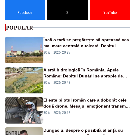
Facebook
X
YouTube
POPULAR
Încă o țară se pregătește să oprească cea
mai mare centrală nucleară. Debitul
Dunării a ajuns la un nivel critic
30 iul. 2026, 20:25
Alertă hidrologică în România. Apele
Române: Debitul Dunării se apropie de
minimul istoric
30 iul. 2026, 20:42
El este pilotul român care a doborât cele
două drone. Mesajul emoționant transmis
românilor - VIDEO
30 iul. 2026, 20:52
Dungaciu, despre o posibilă alianță cu