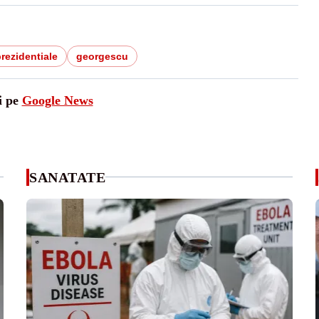
prezidentiale
georgescu
i pe
Google News
SANATATE