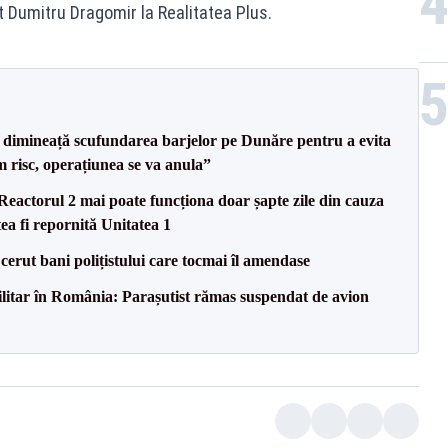
t Dumitru Dragomir la Realitatea Plus.
imineață scufundarea barjelor pe Dunăre pentru a evita
m risc, operațiunea se va anula”
eactorul 2 mai poate funcționa doar șapte zile din cauza
ea fi repornită Unitatea 1
 cerut bani polițistului care tocmai îl amendase
militar în România: Parașutist rămas suspendat de avion