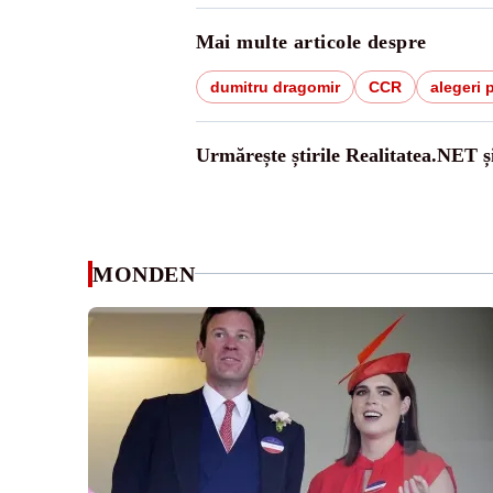
Mai multe articole despre
dumitru dragomir
CCR
alegeri 
Urmărește știrile Realitatea.NET ș
MONDEN