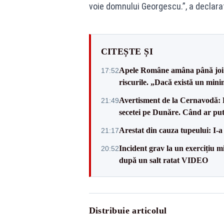
voie domnului Georgescu.”, a declara
CITEȘTE ȘI
Apele Române amâna până joi d
17:52
riscurile. „Dacă există un mini
Avertisment de la Cernavodă: R
21:49
secetei pe Dunăre. Când ar put
Arestat din cauza tupeului: I-a
21:17
Incident grav la un exercițiu 
20:52
după un salt ratat VIDEO
Distribuie articolul