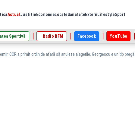
tica
Actual
Justitie
Economie
Locale
Sanatate
Extern
Lifestyle
Sport
atea Sportivă
Radio RFM
Facebook
YouTube
mir: CCR a primit ordin de afară să anuleze alegerile. Georgescu e un tip pregăt