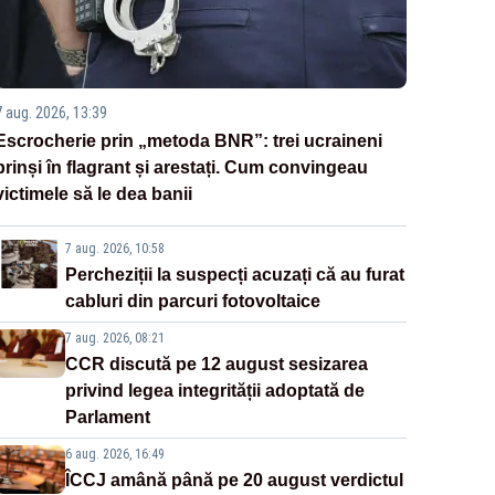
7 aug. 2026, 13:39
Escrocherie prin „metoda BNR”: trei ucraineni
prinși în flagrant și arestați. Cum convingeau
victimele să le dea banii
7 aug. 2026, 10:58
Percheziții la suspecți acuzați că au furat
cabluri din parcuri fotovoltaice
7 aug. 2026, 08:21
CCR discută pe 12 august sesizarea
privind legea integrității adoptată de
Parlament
6 aug. 2026, 16:49
ÎCCJ amână până pe 20 august verdictul