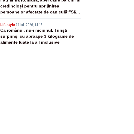
4
credincioși pentru sprijinirea
persoanelor afectate de caniculă:”Să
distribuie apă celor aflați în nevoie”
5
Lifestyle
-
31 iul. 2026, 14:15
Ca românul, nu-i niciunul. Turiști
surprinși cu aproape 3 kilograme de
alimente luate la all inclusive