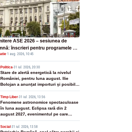
itere ASE 2026 – sesiunea de
mnă: înscrieri pentru programele de
atie
·
1 aug. 2026, 10:45
nță, masterat și doctorat
2
Politica
-
31 iul. 2026, 20:30
Stare de alertă energetică la nivelul
României, pentru luna august. Ilie
Bolojan a anunțat importuri și posibile
restricții – VIDEO
3
Timp Liber
-
31 iul. 2026, 13:56
Fenomene astronomice spectaculoase
în luna august. Eclipsa rară din 2
august 2027, evenimentul pe care
generația noastră nu îl va mai vedea
Social
-
31 iul. 2026, 13:58
Patriarhia Română, apel către parohii și