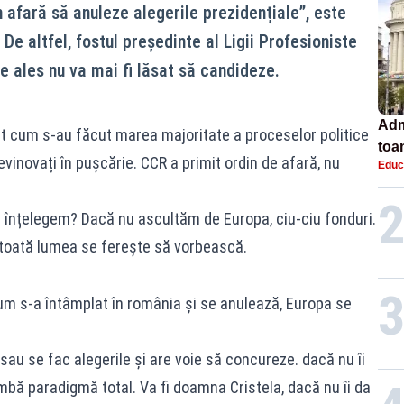
n afară să anuleze alegerile prezidențiale”, este
De altfel, fostul președinte al Ligii Profesioniste
e ales nu va mai fi lăsat să candideze.
Adm
ut cum s-au făcut marea majoritate a proceselor politice
toa
vinovați în pușcărie. CCR a primit ordin de afară, nu
Educ
lice
 înțelegem? Dacă nu ascultăm de Europa, ciu-ciu fonduri.
 toată lumea se ferește să vorbească.
m s-a întâmplat în românia și se anulează, Europa se
sau se fac alegerile și are voie să concureze. dacă nu îi
mbă paradigmă total. Va fi doamna Cristela, dacă nu îi da