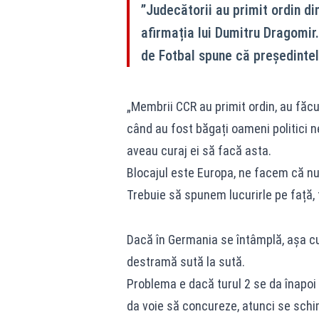
”Judecătorii au primit ordin di
afirmația lui Dumitru Dragomir. 
de Fotbal spune că președintel
„Membrii CCR au primit ordin, au făc
când au fost băgați oameni politici ne
aveau curaj ei să facă asta.
Blocajul este Europa, ne facem că nu
Trebuie să spunem lucurirle pe față,
Dacă în Germania se întâmplă, așa cu
destramă sută la sută.
Problema e dacă turul 2 se da înapoi 
da voie să concureze, atunci se schi