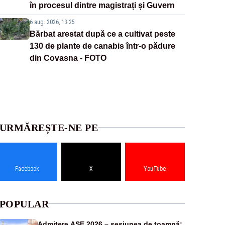
în procesul dintre magistrați și Guvern
6 aug. 2026, 13:25
Bărbat arestat după ce a cultivat peste
130 de plante de canabis într-o pădure
din Covasna - FOTO
URMĂREȘTE-NE PE
Facebook
X
YouTube
POPULAR
Admitere ASE 2026 – sesiunea de toamnă: