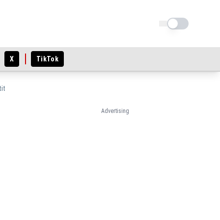
Schimba tema
X
TikTok
it
Advertising