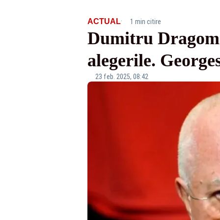
·
ACTUAL
1 min citire
Dumitru Dragomir
alegerile. Georges
23 feb. 2025, 08:42