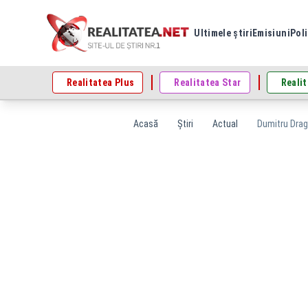
Ultimele știri
Emisiuni
Poli
Realitatea Plus
Realitatea Star
Realit
Acasă
Știri
Actual
Dumitru Drago