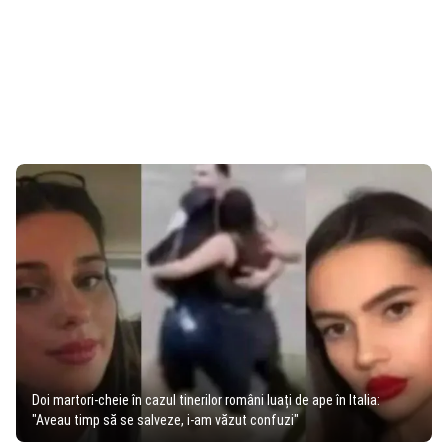
Doi martori-cheie în cazul tinerilor români luați de ape în Italia:
"Aveau timp să se salveze, i-am văzut confuzi"