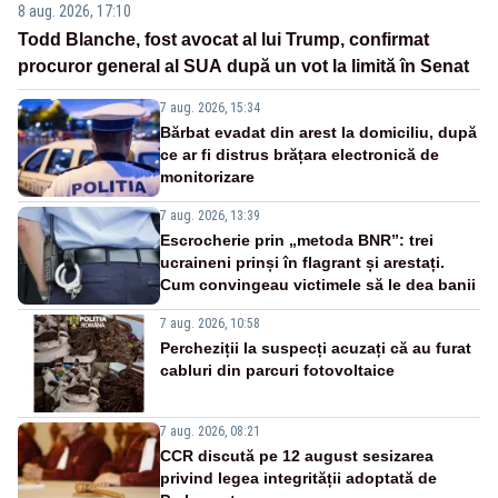
8 aug. 2026, 17:10
Todd Blanche, fost avocat al lui Trump, confirmat
procuror general al SUA după un vot la limită în Senat
7 aug. 2026, 15:34
Bărbat evadat din arest la domiciliu, după
ce ar fi distrus brățara electronică de
monitorizare
7 aug. 2026, 13:39
Escrocherie prin „metoda BNR”: trei
ucraineni prinși în flagrant și arestați.
Cum convingeau victimele să le dea banii
7 aug. 2026, 10:58
Percheziții la suspecți acuzați că au furat
cabluri din parcuri fotovoltaice
7 aug. 2026, 08:21
CCR discută pe 12 august sesizarea
privind legea integrității adoptată de