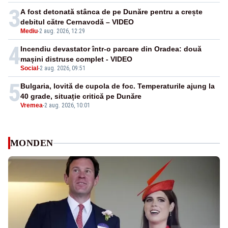
3
A fost detonată stânca de pe Dunăre pentru a crește
debitul către Cernavodă – VIDEO
Mediu
-
2 aug. 2026, 12:29
4
Incendiu devastator într-o parcare din Oradea: două
mașini distruse complet - VIDEO
Social
-
2 aug. 2026, 09:51
5
Bulgaria, lovită de cupola de foc. Temperaturile ajung la
40 grade, situație critică pe Dunăre
Vremea
-
2 aug. 2026, 10:01
MONDEN