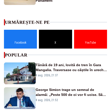
Parlament
URMĂREȘTE-NE PE
Facebook
X
YouTube
POPULAR
Tânără de 19 ani, lovită de tren în Gara
Mangalia. Traversase cu căștile în urechi
liniile printr-un loc nepermis
8 aug. 2026, 21:37
George Simion trage un semnal de
alarmă: „Peste 500 de oi vor fi ucise. Să
vedem dacă ciobanii vor fi despăgubiți”
8 aug. 2026, 21:52