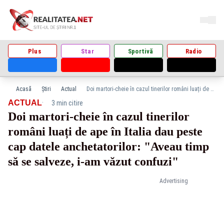
Plus
Star
Sportivă
Radio
Acasă
Știri
Actual
Doi martori-cheie în cazul tinerilor români luați de ape în Italia dau peste cap datele anchetatorilor: "Aveau timp să se salveze, i-am văzut confuzi"
·
ACTUAL
3 min citire
Doi martori-cheie în cazul tinerilor
români luați de ape în Italia dau peste
cap datele anchetatorilor: "Aveau timp
să se salveze, i-am văzut confuzi"
Advertising