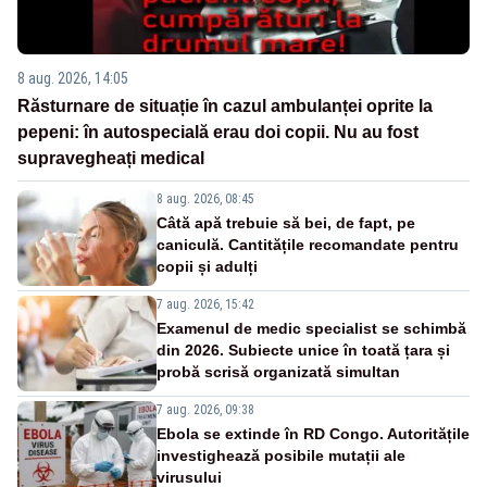
8 aug. 2026, 14:05
Răsturnare de situație în cazul ambulanței oprite la
pepeni: în autospecială erau doi copii. Nu au fost
supravegheați medical
8 aug. 2026, 08:45
Câtă apă trebuie să bei, de fapt, pe
caniculă. Cantitățile recomandate pentru
copii și adulți
7 aug. 2026, 15:42
Examenul de medic specialist se schimbă
din 2026. Subiecte unice în toată țara și
probă scrisă organizată simultan
7 aug. 2026, 09:38
Ebola se extinde în RD Congo. Autoritățile
investighează posibile mutații ale
virusului