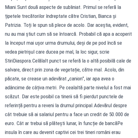
Miani.Sunt două aspecte de subliniat. Primul se referă la
țipetele trecătorilor îndreptate către Cristian, Bianca și
Patrizia. Toți le spun să plece de acolo. Dar aceștia, evident,
nu au mai știut cum să se întoarcă. Probabil că apa a acoperit
la început mai ușor urma drumului, deși de pe pod încă se
vedea pietrișul care ducea pe mal, la loc sigur, scrie
StiriDiaspora.Celălalt punct se referă la o altă posibilă cale de
salvare, direct prin zona de vegetație, către mal. Acolo, din
păcate, se crease un adevărat „canion”, iar apa avea o
adâncime de câțiva metri. Pe cealaltă parte nivelul a fost mai
scăzut. Dar este posibil ca tinerii să fi pierdut punctele de
referință pentru a reveni la drumul principal.Adevărul despre
cât trebuie să ai salariul pentru a face un credit de 50.000 de
euro. Cât ar trebui să plătești lunar, în funcție de bancăPe
insula în care au devenit captivi cei trei tineri români erau