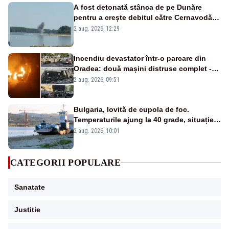
A fost detonată stânca de pe Dunăre
pentru a crește debitul către Cernavodă –
VIDEO
2 aug. 2026, 12:29
Incendiu devastator într-o parcare din
Oradea: două mașini distruse complet -
VIDEO
2 aug. 2026, 09:51
Bulgaria, lovită de cupola de foc.
Temperaturile ajung la 40 grade, situație
critică pe Dunăre
2 aug. 2026, 10:01
CATEGORII POPULARE
Sanatate
Justitie