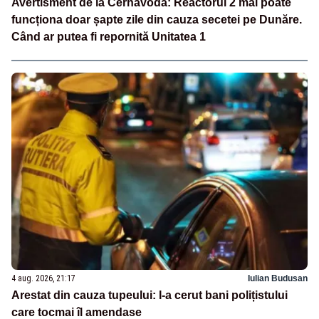
Avertisment de la Cernavodă: Reactorul 2 mai poate
funcționa doar șapte zile din cauza secetei pe Dunăre.
Când ar putea fi repornită Unitatea 1
4 aug. 2026, 21:17
Iulian Budusan
Arestat din cauza tupeului: I-a cerut bani polițistului
care tocmai îl amendase