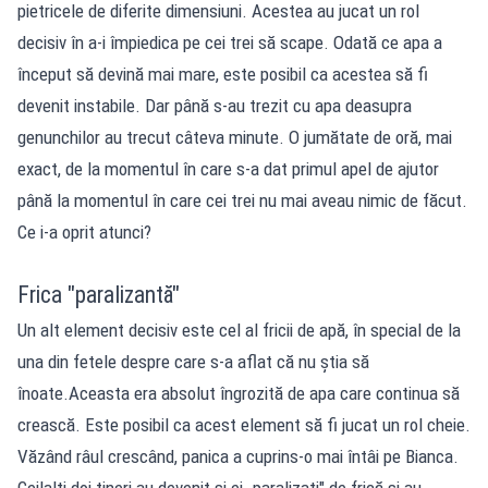
pietricele de diferite dimensiuni. Acestea au jucat un rol
decisiv în a-i împiedica pe cei trei să scape. Odată ce apa a
început să devină mai mare, este posibil ca acestea să fi
devenit instabile. Dar până s-au trezit cu apa deasupra
genunchilor au trecut câteva minute. O jumătate de oră, mai
exact, de la momentul în care s-a dat primul apel de ajutor
până la momentul în care cei trei nu mai aveau nimic de făcut.
Ce i-a oprit atunci?
Frica "paralizantă"
Un alt element decisiv este cel al fricii de apă, în special de la
una din fetele despre care s-a aflat că nu știa să
înoate.Aceasta era absolut îngrozită de apa care continua să
crească. Este posibil ca acest element să fi jucat un rol cheie.
Văzând râul crescând, panica a cuprins-o mai întâi pe Bianca.
Ceilalți doi tineri au devenit și ei „paralizați" de frică și au