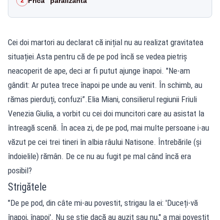
Frica "paralizantă"
2
Cei doi martori au declarat că inițial nu au realizat gravitatea
situației.Asta pentru că de pe pod încă se vedea pietriș
neacoperit de ape, deci ar fi putut ajunge înapoi. "Ne-am
gândit: Ar putea trece înapoi pe unde au venit. În schimb, au
rămas pierduți, confuzi”.Elia Miani, consilierul regiunii Friuli
Venezia Giulia, a vorbit cu cei doi muncitori care au asistat la
întreagă scenă. În acea zi, de pe pod, mai multe persoane i-au
văzut pe cei trei tineri în albia râului Natisone. Întrebările (și
îndoielile) rămân. De ce nu au fugit pe mal când încă era
posibil?
Strigătele
"De pe pod, din câte mi-au povestit, strigau la ei: 'Duceți-vă
înapoi, înapoi'. Nu se știe dacă au auzit sau nu," a mai povestit