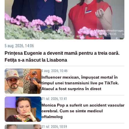
5 aug. 2026, 14:06
Prințesa Eugenie a devenit mamă pentru a treia oară.
Fetița s-a născut la Lisabona
5 aug. 2026, 10:46
Influencer mexican, împușcat mortal în
timpul unei transmisiuni live pe TikTok.
Atacul a fost surprins în direct
31 iul. 2026, 13:41
Monica Pop a suferit un accident vascular
cerebral. Cum se simte medicul
oftalmolog
31 iul. 2026, 10:59