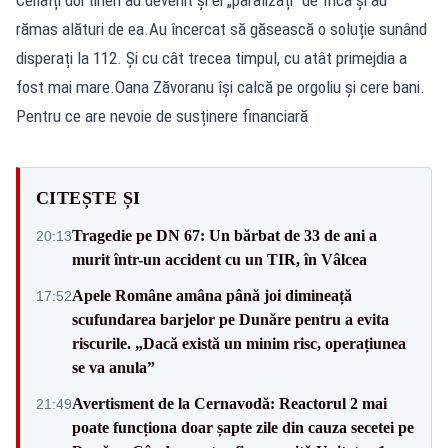
rămas alături de ea.Au încercat să găsească o soluție sunând
disperați la 112. Și cu cât trecea timpul, cu atât primejdia a
fost mai mare.Oana Zăvoranu își calcă pe orgoliu și cere bani.
Pentru ce are nevoie de susținere financiară
CITEȘTE ȘI
Tragedie pe DN 67: Un bărbat de 33 de ani a
20:13
murit într-un accident cu un TIR, în Vâlcea
Apele Române amâna până joi dimineață
17:52
scufundarea barjelor pe Dunăre pentru a evita
riscurile. „Dacă există un minim risc, operațiunea
se va anula”
Avertisment de la Cernavodă: Reactorul 2 mai
21:49
poate funcționa doar șapte zile din cauza secetei pe