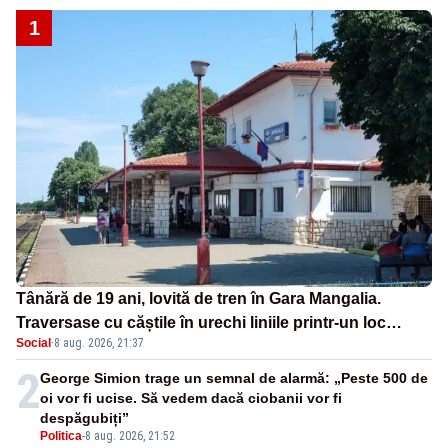
1
Tânără de 19 ani, lovită de tren în Gara Mangalia.
Traversase cu căștile în urechi liniile printr-un loc
Social
·
8 aug. 2026, 21:37
nepermis
2
George Simion trage un semnal de alarmă: „Peste 500 de
oi vor fi ucise. Să vedem dacă ciobanii vor fi
despăgubiți”
Politica
-
8 aug. 2026, 21:52