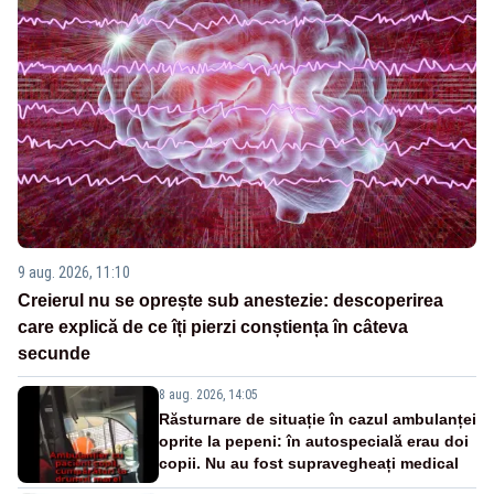
9 aug. 2026, 11:10
Creierul nu se oprește sub anestezie: descoperirea
care explică de ce îți pierzi conștiența în câteva
secunde
8 aug. 2026, 14:05
Răsturnare de situație în cazul ambulanței
oprite la pepeni: în autospecială erau doi
copii. Nu au fost supravegheați medical