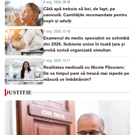
8 aug. 2026, 08:45
Câtă apă trebuie să bei, de fapt, pe
caniculă. Cantitățile recomandate pentru
copii și adulți
7 aug. 2026, 15:42
Examenul de medic specialist se schimbă
din 2026. Subiecte unice în toată țara și
probă scrisă organizată simultan
7 aug. 2026, 10:11
Realitatea medicală cu Nicole Păcuraru:
De ce timpul pare să treacă mai repede pe
măsură ce îmbătrânim?
JUSTITIE