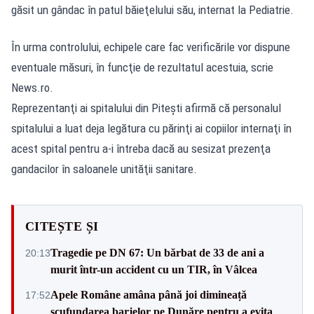
găsit un gândac în patul băieţelului său, internat la Pediatrie.
În urma controlului, echipele care fac verificările vor dispune
eventuale măsuri, în funcţie de rezultatul acestuia, scrie
News.ro.
Reprezentanţi ai spitalului din Piteşti afirmă că personalul
spitalului a luat deja legătura cu părinţi ai copiilor internaţi în
acest spital pentru a-i întreba dacă au sesizat prezenţa
gandacilor în saloanele unităţii sanitare.
CITEȘTE ȘI
Tragedie pe DN 67: Un bărbat de 33 de ani a
20:13
murit într-un accident cu un TIR, în Vâlcea
Apele Române amâna până joi dimineață
17:52
scufundarea barjelor pe Dunăre pentru a evita