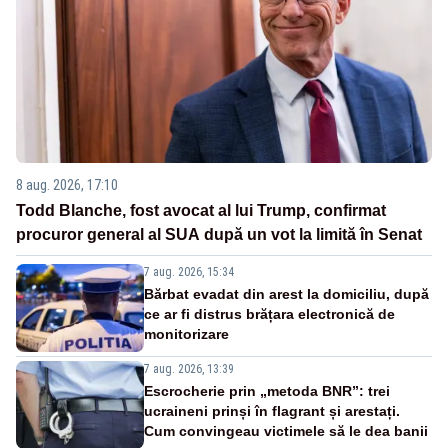
8 aug. 2026, 17:10
Todd Blanche, fost avocat al lui Trump, confirmat
procuror general al SUA după un vot la limită în Senat
7 aug. 2026, 15:34
Bărbat evadat din arest la domiciliu, după
ce ar fi distrus brățara electronică de
monitorizare
7 aug. 2026, 13:39
Escrocherie prin „metoda BNR”: trei
ucraineni prinși în flagrant și arestați.
Cum convingeau victimele să le dea banii