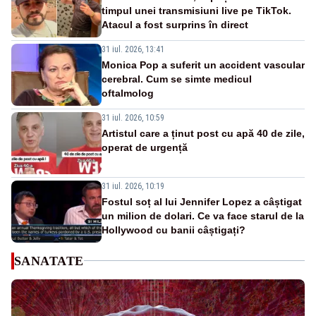
timpul unei transmisiuni live pe TikTok.
Atacul a fost surprins în direct
31 iul. 2026, 13:41
Monica Pop a suferit un accident vascular
cerebral. Cum se simte medicul
oftalmolog
31 iul. 2026, 10:59
Artistul care a ținut post cu apă 40 de zile,
operat de urgență
31 iul. 2026, 10:19
Fostul soț al lui Jennifer Lopez a câștigat
un milion de dolari. Ce va face starul de la
Hollywood cu banii câștigați?
SANATATE