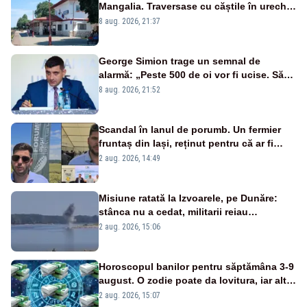
Mangalia. Traversase cu căștile în urechi
liniile printr-un loc nepermis
8 aug. 2026, 21:37
George Simion trage un semnal de
alarmă: „Peste 500 de oi vor fi ucise. Să
vedem dacă ciobanii vor fi despăgubiți”
8 aug. 2026, 21:52
Scandal în lanul de porumb. Un fermier
fruntaș din Iași, reținut pentru că ar fi
bătut un bărbat prins la furat
2 aug. 2026, 14:49
Misiune ratată la Izvoarele, pe Dunăre:
stânca nu a cedat, militarii reiau
detonările luni – VIDEO
2 aug. 2026, 15:06
Horoscopul banilor pentru săptămâna 3-9
august. O zodie poate da lovitura, iar alta
riscă să piardă bani dintr-o decizie pripită
2 aug. 2026, 15:07