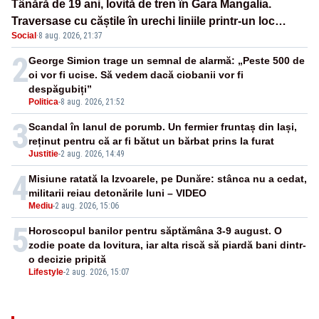
Tânără de 19 ani, lovită de tren în Gara Mangalia.
Traversase cu căștile în urechi liniile printr-un loc
Social
·
8 aug. 2026, 21:37
nepermis
2
George Simion trage un semnal de alarmă: „Peste 500 de
oi vor fi ucise. Să vedem dacă ciobanii vor fi
despăgubiți”
Politica
-
8 aug. 2026, 21:52
3
Scandal în lanul de porumb. Un fermier fruntaș din Iași,
reținut pentru că ar fi bătut un bărbat prins la furat
Justitie
-
2 aug. 2026, 14:49
4
Misiune ratată la Izvoarele, pe Dunăre: stânca nu a cedat,
militarii reiau detonările luni – VIDEO
Mediu
-
2 aug. 2026, 15:06
5
Horoscopul banilor pentru săptămâna 3-9 august. O
zodie poate da lovitura, iar alta riscă să piardă bani dintr-
o decizie pripită
Lifestyle
-
2 aug. 2026, 15:07