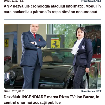
30 iul. 2026, 13:33
Realitatea.NET
ANP dezvăluie cronologia atacului informatic. Modul în
care hackerii au pătruns în rețea rămâne necunoscut
30 iul. 2026, 07:51
Realitatea.NET
Dezvăluiri INCENDIARE marca Rizea TV: Ion Bazac, în
centrul unor noi acuzații publice