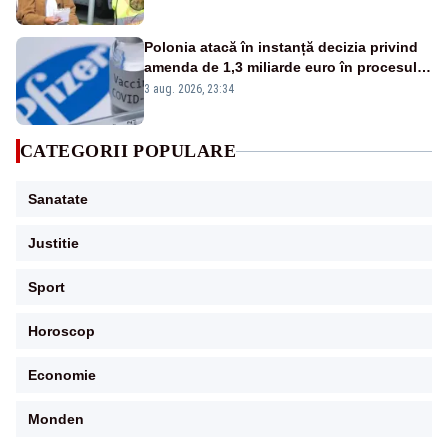
armată
Polonia atacă în instanță decizia privind
amenda de 1,3 miliarde euro în procesul
cu Pfizer
3 aug. 2026, 23:34
CATEGORII POPULARE
Sanatate
Justitie
Sport
Horoscop
Economie
Monden