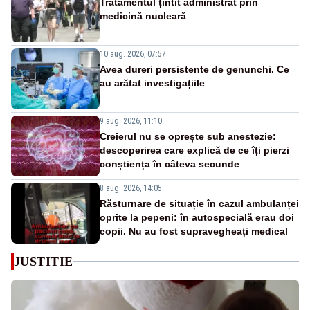
Tratamentul țintit administrat prin
medicină nucleară
10 aug. 2026, 07:57
Avea dureri persistente de genunchi. Ce
au arătat investigațiile
9 aug. 2026, 11:10
Creierul nu se oprește sub anestezie:
descoperirea care explică de ce îți pierzi
conștiența în câteva secunde
8 aug. 2026, 14:05
Răsturnare de situație în cazul ambulanței
oprite la pepeni: în autospecială erau doi
copii. Nu au fost supravegheați medical
JUSTITIE