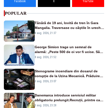
Facebook
X
YouTube
POPULAR
Tânără de 19 ani, lovită de tren în Gara
Mangalia. Traversase cu căștile în urechi
liniile printr-un loc nepermis
8 aug. 2026, 21:37
George Simion trage un semnal de
alarmă: „Peste 500 de oi vor fi ucise. Să
vedem dacă ciobanii vor fi despăgubiți”
8 aug. 2026, 21:52
Stenograme incendiare din dosarul de
corupție de la Uzina Mecanică. Prăduirea
banilor din programul SAFE, interceptată
3 aug. 2026, 23:07
de DNA
Danemarca introduce serviciul militar
obligatoriu prelungit.Recruții, printre care
și prințesa Isabella, vor face 11 luni de
3 aug. 2026, 23:28