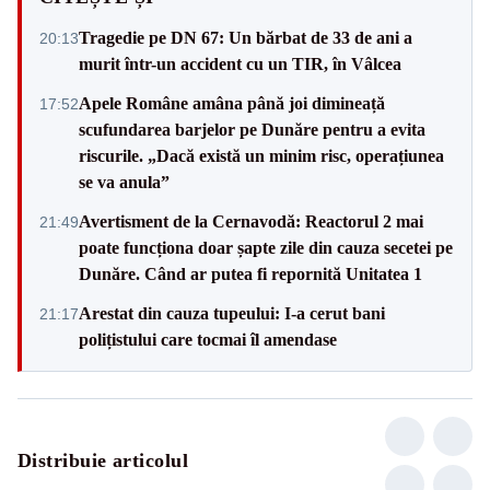
Tragedie pe DN 67: Un bărbat de 33 de ani a
20:13
murit într-un accident cu un TIR, în Vâlcea
Apele Române amâna până joi dimineață
17:52
scufundarea barjelor pe Dunăre pentru a evita
riscurile. „Dacă există un minim risc, operațiunea
se va anula”
Avertisment de la Cernavodă: Reactorul 2 mai
21:49
poate funcționa doar șapte zile din cauza secetei pe
Dunăre. Când ar putea fi repornită Unitatea 1
Arestat din cauza tupeului: I-a cerut bani
21:17
polițistului care tocmai îl amendase
Distribuie articolul