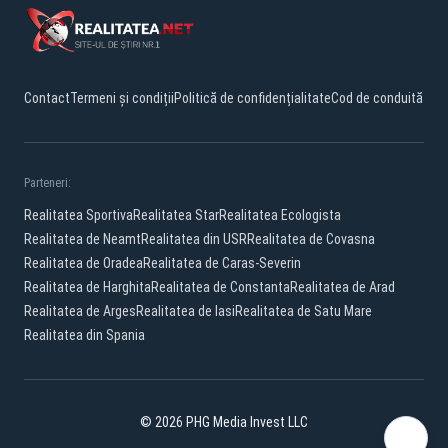
Contact
Termeni și condiții
Politică de confidențialitate
Cod de conduită
Parteneri:
Realitatea Sportiva
Realitatea Star
Realitatea Ecologista
Realitatea de Neamt
Realitatea din USR
Realitatea de Covasna
Realitatea de Oradea
Realitatea de Caras-Severin
Realitatea de Harghita
Realitatea de Constanta
Realitatea de Arad
Realitatea de Arges
Realitatea de Iasi
Realitatea de Satu Mare
Realitatea din Spania
© 2026 PHG Media Invest LLC
Facebook
YouTube
X
TikTok