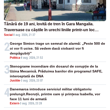
Tânără de 19 ani, lovită de tren în Gara Mangalia.
Traversase cu căștile în urechi liniile printr-un loc
Social
·
8 aug. 2026, 21:37
nepermis
2
George Simion trage un semnal de alarmă: „Peste 500 de
oi vor fi ucise. Să vedem dacă ciobanii vor fi
despăgubiți”
Politica
-
8 aug. 2026, 21:52
3
Stenograme incendiare din dosarul de corupție de la
Uzina Mecanică. Prăduirea banilor din programul SAFE,
interceptată de DNA
Justitie
-
3 aug. 2026, 23:07
4
Danemarca introduce serviciul militar obligatoriu
prelungit.Recruții, printre care și prințesa Isabella, vor
face 11 luni de armată
Extern
-
3 aug. 2026, 23:28