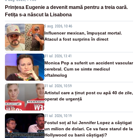
Prințesa Eugenie a devenit mamă pentru a treia oară.
Fetița s-a născut la Lisabona
5 aug. 2026, 10:46
Influencer mexican, împușcat mortal.
Atacul a fost surprins în direct
31 iul. 2026, 13:41
Monica Pop a suferit un accident vascular
cerebral. Cum se simte medicul
oftalmolog
31 iul. 2026, 10:59
Artistul care a ținut post cu apă 40 de zile,
operat de urgență
31 iul. 2026, 10:19
Fostul soț al lui Jennifer Lopez a câștigat
un milion de dolari. Ce va face starul de la
Hollywood cu banii câștigați?