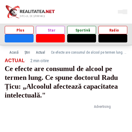
Plus
Star
Sportivă
Radio
Acasă
Știri
Actual
Ce efecte are consumul de alcool pe termen lung. Ce spune doctorul Radu Țicu: „Alcoolul afectează capacitatea intelectuală."
·
ACTUAL
2 min citire
Ce efecte are consumul de alcool pe
termen lung. Ce spune doctorul Radu
Țicu: „Alcoolul afectează capacitatea
intelectuală."
Advertising