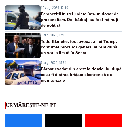
România
10 aug. 2026, 17:10
Percheziții în trei județe într-un dosar de
proxenetism. Doi bărbați au fost reținuți
de polițiști
8 aug. 2026, 17:10
Todd Blanche, fost avocat al lui Trump,
confirmat procuror general al SUA după
un vot la limită în Senat
7 aug. 2026, 15:34
Bărbat evadat din arest la domiciliu, după
ce ar fi distrus brățara electronică de
monitorizare
URMĂREȘTE-NE PE