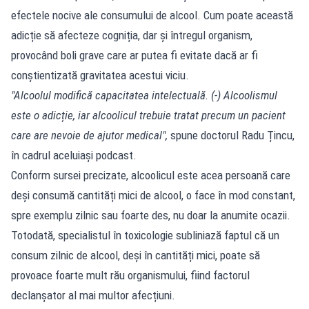
efectele nocive ale consumului de alcool. Cum poate această
adicție să afecteze cogniția, dar și întregul organism,
provocând boli grave care ar putea fi evitate dacă ar fi
conștientizată gravitatea acestui viciu.
"Alcoolul modifică capacitatea intelectuală. (-) Alcoolismul
este o adicție, iar alcoolicul trebuie tratat precum un pacient
care are nevoie de ajutor medical",
spune doctorul Radu Țincu,
în cadrul aceluiași podcast.
Conform sursei precizate, alcoolicul este acea persoană care
deși consumă cantități mici de alcool, o face în mod constant,
spre exemplu zilnic sau foarte des, nu doar la anumite ocazii.
Totodată, specialistul în toxicologie subliniază faptul că un
consum zilnic de alcool, deși în cantități mici, poate să
provoace foarte mult rău organismului, fiind factorul
declanșator al mai multor afecțiuni.