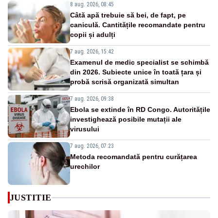
8 aug. 2026, 08:45
Câtă apă trebuie să bei, de fapt, pe
caniculă. Cantitățile recomandate pentru
copii și adulți
7 aug. 2026, 15:42
Examenul de medic specialist se schimbă
din 2026. Subiecte unice în toată țara și
probă scrisă organizată simultan
7 aug. 2026, 09:38
Ebola se extinde în RD Congo. Autoritățile
investighează posibile mutații ale
virusului
7 aug. 2026, 07:23
Metoda recomandată pentru curățarea
urechilor
JUSTITIE