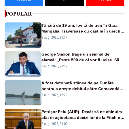
POPULAR
Tânără de 19 ani, lovită de tren în Gara
Mangalia. Traversase cu căștile în urechi
liniile printr-un loc nepermis
8 aug. 2026, 21:37
George Simion trage un semnal de
alarmă: „Peste 500 de oi vor fi ucise. Să
vedem dacă ciobanii vor fi despăgubiți”
8 aug. 2026, 21:52
A fost detonată stânca de pe Dunăre
pentru a crește debitul către Cernavodă –
VIDEO
2 aug. 2026, 12:29
Petrișor Peiu (AUR): Decât să ne chinuim
atât în așteptarea deciziilor de la Fitch nu
ar fi mai bine să ne concentrăm pe temele
2 aug. 2026, 09:00
reale: datoria publică și deficitul bugetar?