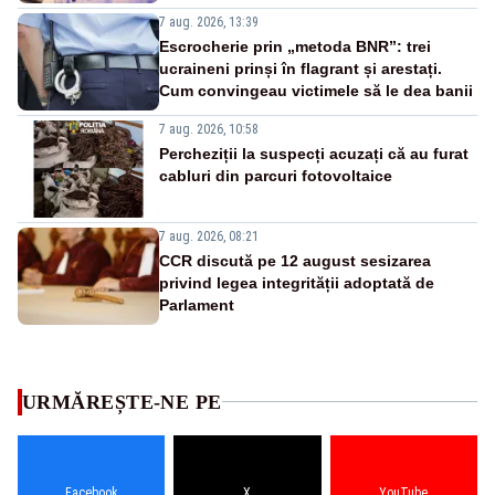
7 aug. 2026, 13:39
Escrocherie prin „metoda BNR”: trei
ucraineni prinși în flagrant și arestați.
Cum convingeau victimele să le dea banii
7 aug. 2026, 10:58
Percheziții la suspecți acuzați că au furat
cabluri din parcuri fotovoltaice
7 aug. 2026, 08:21
CCR discută pe 12 august sesizarea
privind legea integrității adoptată de
Parlament
URMĂREȘTE-NE PE
Facebook
X
YouTube