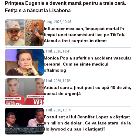
Prințesa Eugenie a devenit mamă pentru a treia oară.
Fetița s-a născut la Lisabona
5 aug. 2026, 10:46
Influencer mexican, împușcat mortal în
timpul unei transmisiuni live pe TikTok.
Atacul a fost surprins în direct
31 iul. 2026, 13:41
Monica Pop a suferit un accident vascular
cerebral. Cum se simte medicul
oftalmolog
31 iul. 2026, 10:59
Artistul care a ținut post cu apă 40 de zile,
operat de urgență
31 iul. 2026, 10:19
Fostul soț al lui Jennifer Lopez a câștigat
un milion de dolari. Ce va face starul de la
Hollywood cu banii câștigați?