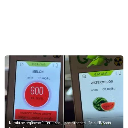
Nitrații se regăsesc în fertilizanții pentru pepeni (foto: FB/Sorin