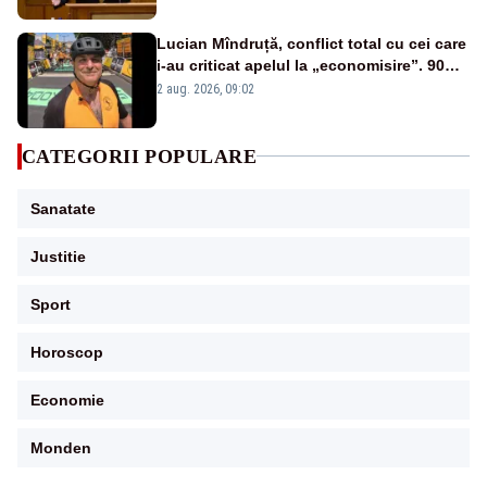
Lucian Mîndruță, conflict total cu cei care
i-au criticat apelul la „economisire”. 90%
dintre comentarii sunt negative
2 aug. 2026, 09:02
CATEGORII POPULARE
Sanatate
Justitie
Sport
Horoscop
Economie
Monden