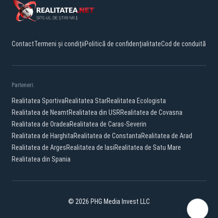
Contact
Termeni și condiții
Politică de confidențialitate
Cod de conduită
Parteneri:
Realitatea Sportiva
Realitatea Star
Realitatea Ecologista
Realitatea de Neamt
Realitatea din USR
Realitatea de Covasna
Realitatea de Oradea
Realitatea de Caras-Severin
Realitatea de Harghita
Realitatea de Constanta
Realitatea de Arad
Realitatea de Arges
Realitatea de Iasi
Realitatea de Satu Mare
Realitatea din Spania
© 2026 PHG Media Invest LLC
Facebook
YouTube
X
TikTok