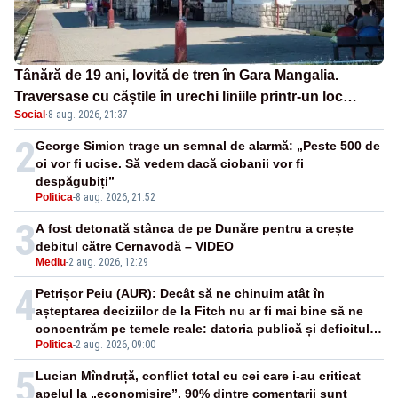
Tânără de 19 ani, lovită de tren în Gara Mangalia.
Traversase cu căștile în urechi liniile printr-un loc
Social
·
8 aug. 2026, 21:37
nepermis
2
George Simion trage un semnal de alarmă: „Peste 500 de
oi vor fi ucise. Să vedem dacă ciobanii vor fi
despăgubiți”
Politica
-
8 aug. 2026, 21:52
3
A fost detonată stânca de pe Dunăre pentru a crește
debitul către Cernavodă – VIDEO
Mediu
-
2 aug. 2026, 12:29
4
Petrișor Peiu (AUR): Decât să ne chinuim atât în
așteptarea deciziilor de la Fitch nu ar fi mai bine să ne
concentrăm pe temele reale: datoria publică și deficitul
Politica
-
2 aug. 2026, 09:00
bugetar?
5
Lucian Mîndruță, conflict total cu cei care i-au criticat
apelul la „economisire”. 90% dintre comentarii sunt