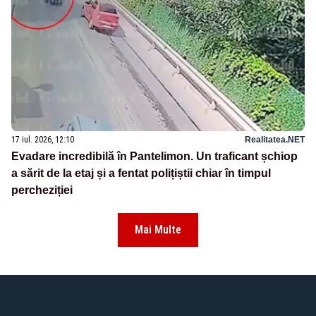
17 iul. 2026, 12:10
Realitatea.NET
Evadare incredibilă în Pantelimon. Un traficant șchiop
a sărit de la etaj și a fentat polițiștii chiar în timpul
percheziției
Mai Multe