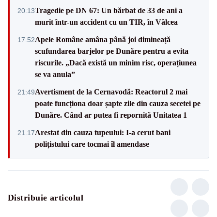
Tragedie pe DN 67: Un bărbat de 33 de ani a
20:13
murit într-un accident cu un TIR, în Vâlcea
Apele Române amâna până joi dimineață
17:52
scufundarea barjelor pe Dunăre pentru a evita
riscurile. „Dacă există un minim risc, operațiunea
se va anula”
Avertisment de la Cernavodă: Reactorul 2 mai
21:49
poate funcționa doar șapte zile din cauza secetei pe
Dunăre. Când ar putea fi repornită Unitatea 1
Arestat din cauza tupeului: I-a cerut bani
21:17
polițistului care tocmai îl amendase
Distribuie articolul