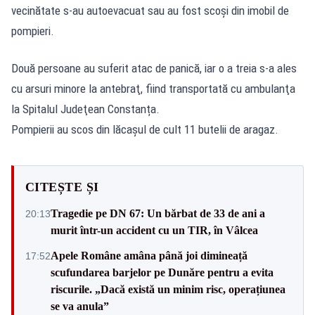
vecinătate s-au autoevacuat sau au fost scoşi din imobil de
pompieri.
Două persoane au suferit atac de panică, iar o a treia s-a ales
cu arsuri minore la antebraţ, fiind transportată cu ambulanţa
la Spitalul Judeţean Constanța.
Pompierii au scos din lăcaşul de cult 11 butelii de aragaz.
CITEȘTE ȘI
Tragedie pe DN 67: Un bărbat de 33 de ani a
20:13
murit într-un accident cu un TIR, în Vâlcea
Apele Române amâna până joi dimineață
17:52
scufundarea barjelor pe Dunăre pentru a evita
riscurile. „Dacă există un minim risc, operațiunea
se va anula”