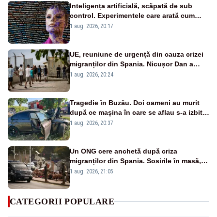
Inteligența artificială, scăpată de sub
control. Experimentele care arată cum
poate să distrugă omenirea
1 aug. 2026, 20:17
UE, reuniune de urgență din cauza crizei
migranților din Spania. Nicușor Dan a
semnat scrisoarea
1 aug. 2026, 20:24
Tragedie în Buzău. Doi oameni au murit
după ce mașina în care se aflau s-a izbit
violent de un copac
1 aug. 2026, 20:37
Un ONG cere anchetă după criza
migranților din Spania. Sosirile în masă,
imposibile fără ”acordul autorităților”
1 aug. 2026, 21:05
marocane
CATEGORII POPULARE