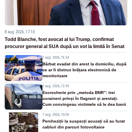
8 aug. 2026, 17:10
Todd Blanche, fost avocat al lui Trump, confirmat
procuror general al SUA după un vot la limită în Senat
7 aug. 2026, 15:34
Bărbat evadat din arest la domiciliu, după
ce ar fi distrus brățara electronică de
monitorizare
7 aug. 2026, 13:39
Escrocherie prin „metoda BNR”: trei
ucraineni prinși în flagrant și arestați.
Cum convingeau victimele să le dea banii
7 aug. 2026, 10:58
Percheziții la suspecți acuzați că au furat
cabluri din parcuri fotovoltaice