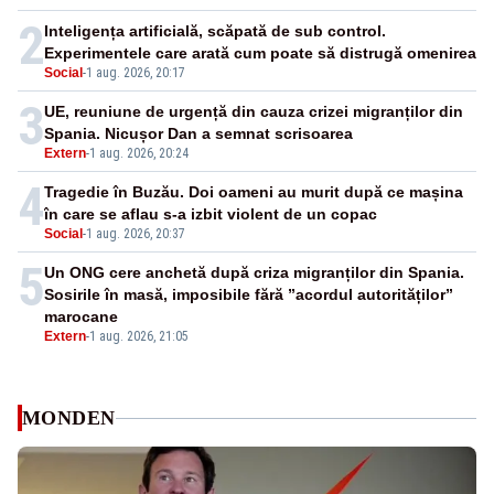
2
Inteligența artificială, scăpată de sub control.
Experimentele care arată cum poate să distrugă omenirea
Social
-
1 aug. 2026, 20:17
3
UE, reuniune de urgență din cauza crizei migranților din
Spania. Nicușor Dan a semnat scrisoarea
Extern
-
1 aug. 2026, 20:24
4
Tragedie în Buzău. Doi oameni au murit după ce mașina
în care se aflau s-a izbit violent de un copac
Social
-
1 aug. 2026, 20:37
5
Un ONG cere anchetă după criza migranților din Spania.
Sosirile în masă, imposibile fără ”acordul autorităților”
marocane
Extern
-
1 aug. 2026, 21:05
MONDEN