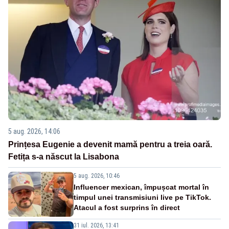
5 aug. 2026, 14:06
Prințesa Eugenie a devenit mamă pentru a treia oară.
Fetița s-a născut la Lisabona
5 aug. 2026, 10:46
Influencer mexican, împușcat mortal în
timpul unei transmisiuni live pe TikTok.
Atacul a fost surprins în direct
31 iul. 2026, 13:41