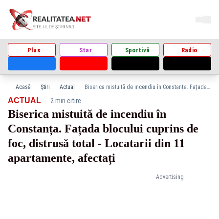
Plus
Star
Sportivă
Radio
Acasă
Știri
Actual
Biserica mistuită de incendiu în Constanța. Fațada blocului cuprins de foc, distrusă total - Locatarii din 11 apartamente, afectați
·
ACTUAL
2 min citire
Biserica mistuită de incendiu în
Constanța. Fațada blocului cuprins de
foc, distrusă total - Locatarii din 11
apartamente, afectați
Advertising