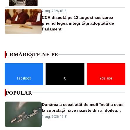
7 aug. 2026, 08:21
CCR discută pe 12 august sesizarea
privind legea integrității adoptată de
Parlament
URMĂREȘTE-NE PE
Facebook
X
YouTube
POPULAR
Dunărea a secat atât de mult încât a scos
la suprafață nave naziste din al doilea
război mondial
1 aug. 2026, 19:31