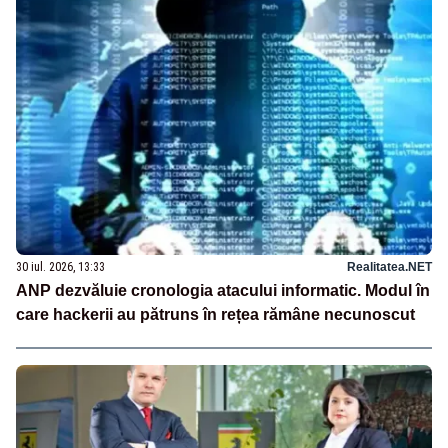
30 iul. 2026, 13:33
Realitatea.NET
ANP dezvăluie cronologia atacului informatic. Modul în
care hackerii au pătruns în rețea rămâne necunoscut