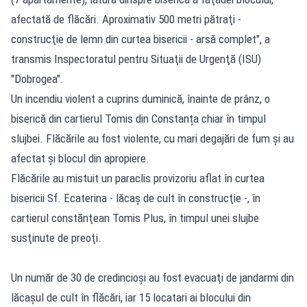
afectată de flăcări. Aproximativ 500 metri pătraţi -
construcţie de lemn din curtea bisericii - arsă complet", a
transmis Inspectoratul pentru Situaţii de Urgenţă (ISU)
"Dobrogea".
Un incendiu violent a cuprins duminică, înainte de prânz, o
biserică din cartierul Tomis din Constanța chiar în timpul
slujbei. Flăcările au fost violente, cu mari degajări de fum şi au
afectat şi blocul din apropiere.
Flăcările au mistuit un paraclis provizoriu aflat în curtea
bisericii Sf. Ecaterina - lăcaş de cult în construcţie -, în
cartierul constănţean Tomis Plus, în timpul unei slujbe
susţinute de preoţi.
Un număr de 30 de credincioşi au fost evacuaţi de jandarmi din
lăcaşul de cult în flăcări, iar 15 locatari ai blocului din