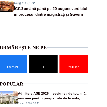
6 aug. 2026, 16:49
ÎCCJ amână până pe 20 august verdictul
în procesul dintre magistrați și Guvern
URMĂREȘTE-NE PE
Facebook
X
YouTube
POPULAR
Admitere ASE 2026 – sesiunea de toamnă:
înscrieri pentru programele de licență,
masterat și doctorat
1 aug. 2026, 10:45