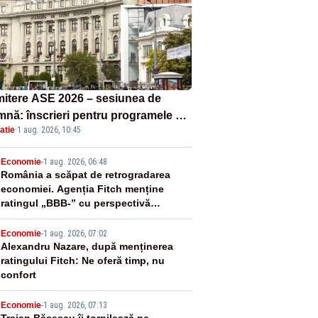
itere ASE 2026 – sesiunea de
mnă: înscrieri pentru programele de
atie
·
1 aug. 2026, 10:45
nță, masterat și doctorat
2
Economie
-
1 aug. 2026, 06:48
România a scăpat de retrogradarea
economiei. Agenția Fitch menține
ratingul „BBB-” cu perspectivă
negativă
3
Economie
-
1 aug. 2026, 07:02
Alexandru Nazare, după menținerea
ratingului Fitch: Ne oferă timp, nu
confort
Economie
-
1 aug. 2026, 07:13
Traian Băsescu îi torpilează pe