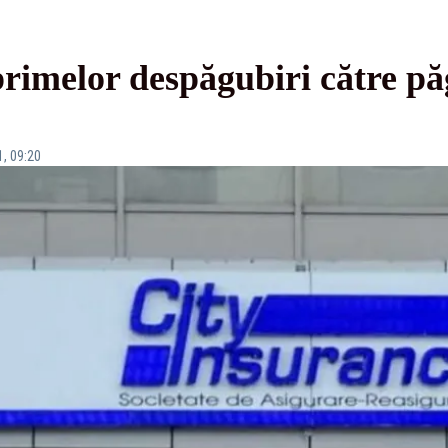
primelor despăgubiri către pă
1, 09:20