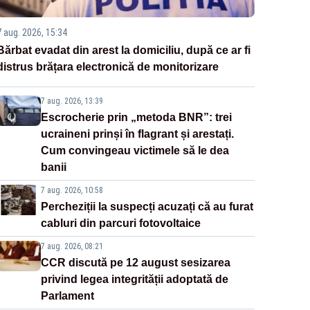
7 aug. 2026, 15:34
Bărbat evadat din arest la domiciliu, după ce ar fi
distrus brățara electronică de monitorizare
7 aug. 2026, 13:39
Escrocherie prin „metoda BNR”: trei
ucraineni prinși în flagrant și arestați.
Cum convingeau victimele să le dea
banii
7 aug. 2026, 10:58
Percheziții la suspecți acuzați că au furat
cabluri din parcuri fotovoltaice
7 aug. 2026, 08:21
CCR discută pe 12 august sesizarea
privind legea integrității adoptată de
Parlament