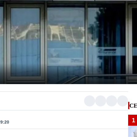
CE
1
09:20