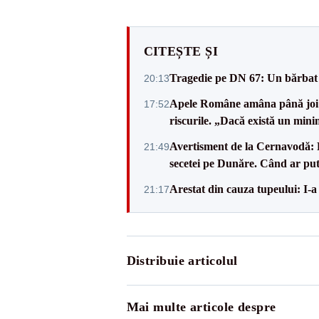
CITEȘTE ȘI
Tragedie pe DN 67: Un bărbat d
20:13
Apele Române amâna până joi d
17:52
riscurile. „Dacă există un mini
Avertisment de la Cernavodă: R
21:49
secetei pe Dunăre. Când ar put
Arestat din cauza tupeului: I-a
21:17
Distribuie articolul
Mai multe articole despre