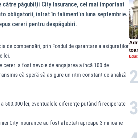
 către păgubiţii City Insurance, cel mai important
to obligatorii, intrat în faliment în luna septembrie.
pus cereri pentru despăgubiri.
Adm
cia de compensări, prin Fondul de garantare a asiguraţilor
toa
 lei.
Educ
lice
 cereri a fost nevoie de angajarea a încă 100 de
transmis că speră să asigure un ritm constant de analiză
 a 500.000 lei, eventualele diferențe putând fi reciperate
aniei City Insurance au fost afectați aproape 3 milioane