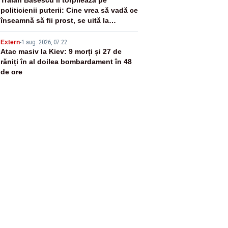
4
politicienii puterii: Cine vrea să vadă ce
înseamnă să fii prost, se uită la
România
5
Extern
-
1 aug. 2026, 07:22
Atac masiv la Kiev: 9 morți și 27 de
răniți în al doilea bombardament în 48
de ore