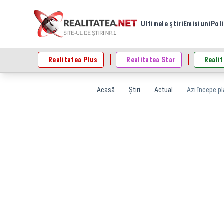
Ultimele știri
Emisiuni
Poli
Realitatea Plus
Realitatea Star
Realit
Acasă
Știri
Actual
Azi începe pl