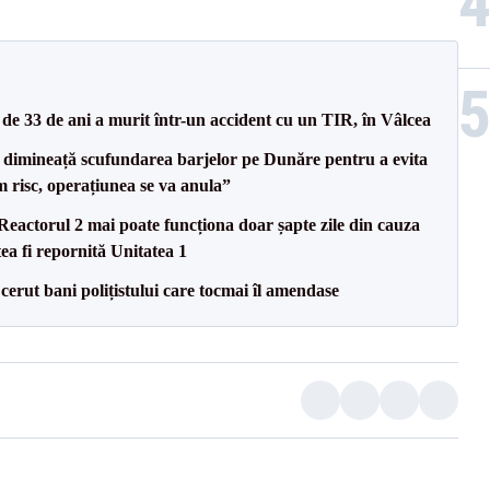
e 33 de ani a murit într-un accident cu un TIR, în Vâlcea
imineață scufundarea barjelor pe Dunăre pentru a evita
m risc, operațiunea se va anula”
eactorul 2 mai poate funcționa doar șapte zile din cauza
ea fi repornită Unitatea 1
 cerut bani polițistului care tocmai îl amendase