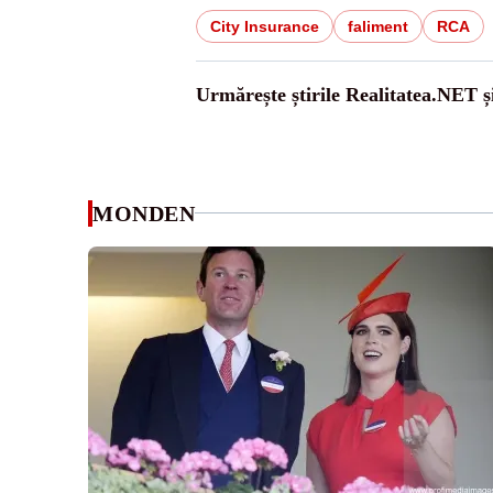
City Insurance
faliment
RCA
Urmărește știrile Realitatea.NET ș
MONDEN