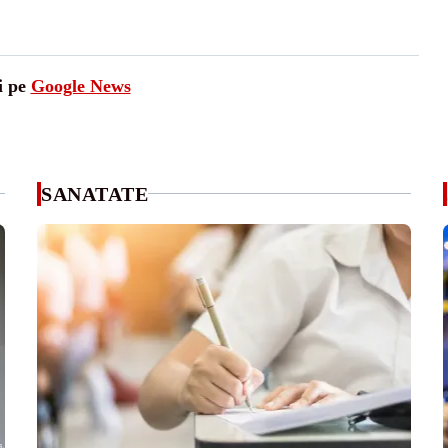
i pe
Google News
SANATATE