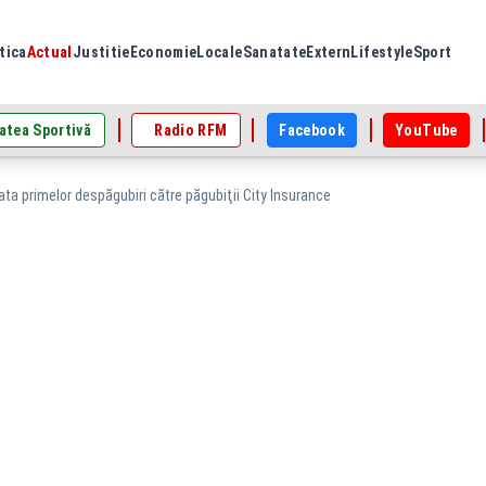
tica
Actual
Justitie
Economie
Locale
Sanatate
Extern
Lifestyle
Sport
atea Sportivă
Radio RFM
Facebook
YouTube
ata primelor despăgubiri către păgubiţii City Insurance