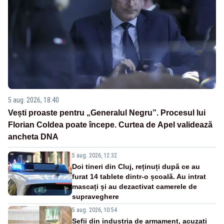
5 aug. 2026, 18:40
Vești proaste pentru „Generalul Negru”. Procesul lui
Florian Coldea poate începe. Curtea de Apel validează
ancheta DNA
5 aug. 2026, 12:32
Doi tineri din Cluj, reținuți după ce au
furat 14 tablete dintr-o școală. Au intrat
mascați și au dezactivat camerele de
supraveghere
5 aug. 2026, 10:54
Șefii din industria de armament, acuzați