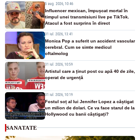
5 aug. 2026, 10:46
Influencer mexican, împușcat mortal în
timpul unei transmisiuni live pe TikTok.
Atacul a fost surprins în direct
31 iul. 2026, 13:41
Monica Pop a suferit un accident vascular
cerebral. Cum se simte medicul
oftalmolog
31 iul. 2026, 10:59
Artistul care a ținut post cu apă 40 de zile,
operat de urgență
31 iul. 2026, 10:19
Fostul soț al lui Jennifer Lopez a câștigat
un milion de dolari. Ce va face starul de la
Hollywood cu banii câștigați?
SANATATE