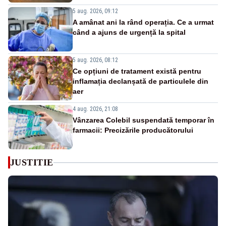
5 aug. 2026, 09:12
A amânat ani la rând operația. Ce a urmat
când a ajuns de urgență la spital
5 aug. 2026, 08:12
Ce opțiuni de tratament există pentru
inflamația declanșată de particulele din
aer
4 aug. 2026, 21:08
Vânzarea Colebil suspendată temporar în
farmacii: Precizările producătorului
JUSTITIE