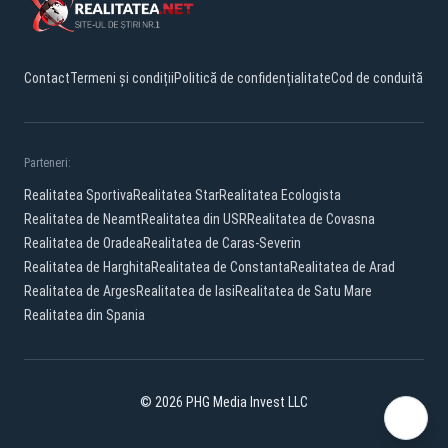
Contact
Termeni și condiții
Politică de confidențialitate
Cod de conduită
Parteneri:
Realitatea Sportiva
Realitatea Star
Realitatea Ecologista
Realitatea de Neamt
Realitatea din USR
Realitatea de Covasna
Realitatea de Oradea
Realitatea de Caras-Severin
Realitatea de Harghita
Realitatea de Constanta
Realitatea de Arad
Realitatea de Arges
Realitatea de Iasi
Realitatea de Satu Mare
Realitatea din Spania
© 2026 PHG Media Invest LLC
Facebook
YouTube
X
TikTok