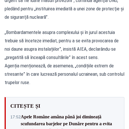
urgent să fie luate măsuri provizorii”, continuă agenţia ONU,
pledând pentru „instituirea imediată a unei zone de protecţie şi
de siguranţă nucleară”.
„Bombardamentele asupra complexului și în jurul acestuia
trebuie să înceteze imediat, pentru a se evita provocarea de
noi daune asupra instalațiilor”, insistă AIEA, declarându-se
„pregatită să înceapă consultările” în acest sens.
Agenția menționează, de asemenea, „condițiile extrem de
stresante” în care lucrează personalul ucrainean, sub controlul
trupelor ruse.
CITEȘTE ȘI
Apele Române amâna până joi dimineață
17:52
scufundarea barjelor pe Dunăre pentru a evita