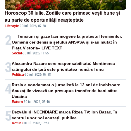
Horoscop 30 iulie. Zodiile care primesc vești bune și
au parte de oportunități neașteptate
Lifestyle
·
30 iul. 2026, 07:28
2
Tensiuni și gaze lacrimogene la protestul fermierilor.
Oamenii cer demisia șefului ANSVSA și s-au mutat în
Piața Victoria– LIVE TEXT
Social
-
30 iul. 2026, 11:55
3
Alexandru Nazare cere responsabilitate: Menținerea
ratingului de țară este prioritatea numărul unu
Politica
-
30 iul. 2026, 07:38
4
Rusia a condamnat o jurnalistă la 12 ani de închisoare.
Acuzațiile vizează un presupus transfer de bani către
Ucraina
Extern
-
30 iul. 2026, 07:46
5
Dezvăluiri INCENDIARE marca Rizea TV: Ion Bazac, în
centrul unor noi acuzații publice
Actual
-
30 iul. 2026, 07:51