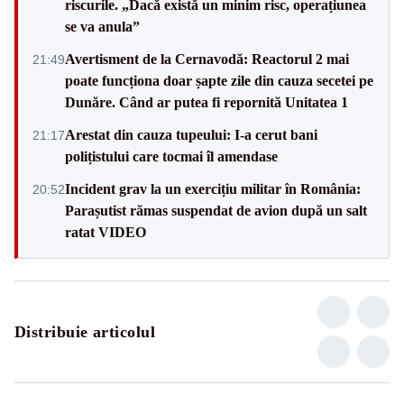
riscurile. „Dacă există un minim risc, operațiunea
se va anula”
Avertisment de la Cernavodă: Reactorul 2 mai
21:49
poate funcționa doar șapte zile din cauza secetei pe
Dunăre. Când ar putea fi repornită Unitatea 1
Arestat din cauza tupeului: I-a cerut bani
21:17
polițistului care tocmai îl amendase
Incident grav la un exercițiu militar în România:
20:52
Parașutist rămas suspendat de avion după un salt
ratat VIDEO
Distribuie articolul