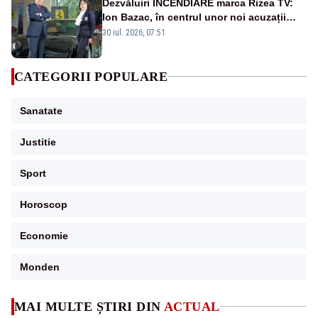
Dezvăluiri INCENDIARE marca Rizea TV:
Ion Bazac, în centrul unor noi acuzații
publice
30 iul. 2026, 07:51
CATEGORII POPULARE
Sanatate
Justitie
Sport
Horoscop
Economie
Monden
MAI MULTE ȘTIRI DIN
ACTUAL