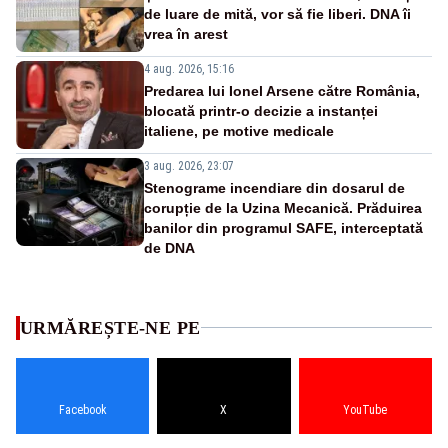
de luare de mită, vor să fie liberi. DNA îi
vrea în arest
4 aug. 2026, 15:16
Predarea lui Ionel Arsene către România,
blocată printr-o decizie a instanței
italiene, pe motive medicale
3 aug. 2026, 23:07
Stenograme incendiare din dosarul de
corupție de la Uzina Mecanică. Prăduirea
banilor din programul SAFE, interceptată
de DNA
URMĂREȘTE-NE PE
Facebook
X
YouTube