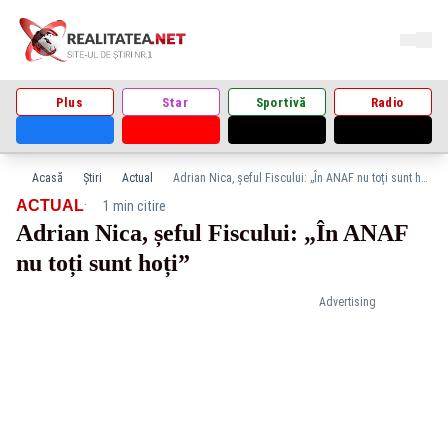
Plus
Star
Sportivă
Radio
Acasă
Știri
Actual
Adrian Nica, șeful Fiscului: „În ANAF nu toți sunt hoți”
·
ACTUAL
1 min citire
Adrian Nica, șeful Fiscului: „În ANAF
nu toți sunt hoți”
Advertising