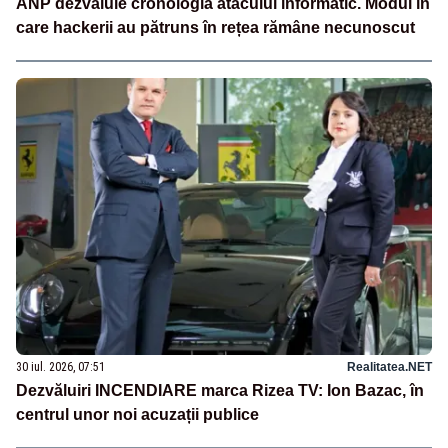
ANP dezvăluie cronologia atacului informatic. Modul în
care hackerii au pătruns în rețea rămâne necunoscut
30 iul. 2026, 07:51
Realitatea.NET
Dezvăluiri INCENDIARE marca Rizea TV: Ion Bazac, în
centrul unor noi acuzații publice