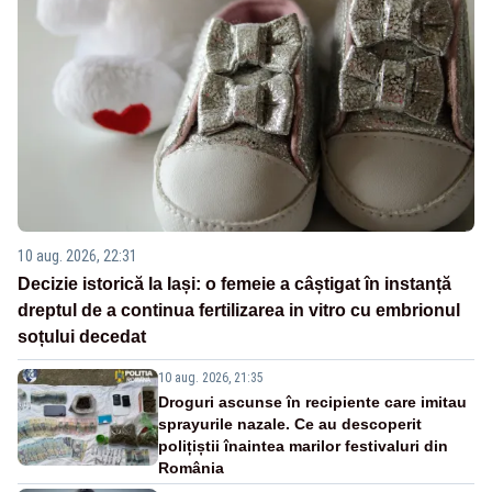
10 aug. 2026, 22:31
Decizie istorică la Iași: o femeie a câștigat în instanță
dreptul de a continua fertilizarea in vitro cu embrionul
soțului decedat
10 aug. 2026, 21:35
Droguri ascunse în recipiente care imitau
sprayurile nazale. Ce au descoperit
polițiștii înaintea marilor festivaluri din
România