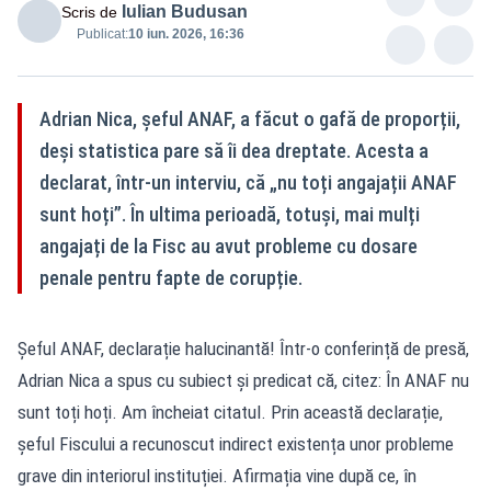
Iulian Budusan
Scris de
Publicat:
10 iun. 2026, 16:36
Adrian Nica, șeful ANAF, a făcut o gafă de proporții,
deși statistica pare să îi dea dreptate. Acesta a
declarat, într-un interviu, că „nu toți angajații ANAF
sunt hoți”. În ultima perioadă, totuși, mai mulți
angajați de la Fisc au avut probleme cu dosare
penale pentru fapte de corupție.
Șeful ANAF, declarație halucinantă! Într-o conferință de presă,
Adrian Nica a spus cu subiect și predicat că, citez: În ANAF nu
sunt toți hoți. Am încheiat citatul. Prin această declarație,
șeful Fiscului a recunoscut indirect existența unor probleme
grave din interiorul instituției. Afirmația vine după ce, în