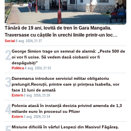
Tânără de 19 ani, lovită de tren în Gara Mangalia.
Traversase cu căștile în urechi liniile printr-un loc
Social
·
8 aug. 2026, 21:37
nepermis
2
George Simion trage un semnal de alarmă: „Peste 500 de
oi vor fi ucise. Să vedem dacă ciobanii vor fi
despăgubiți”
Politica
-
8 aug. 2026, 21:52
3
Danemarca introduce serviciul militar obligatoriu
prelungit.Recruții, printre care și prințesa Isabella, vor
face 11 luni de armată
Extern
-
3 aug. 2026, 23:28
4
Polonia atacă în instanță decizia privind amenda de 1,3
miliarde euro în procesul cu Pfizer
Extern
-
3 aug. 2026, 23:34
5
Misiune dificilă în vârful Lespezi din Masivul Făgăraş.