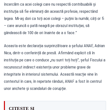
încercăm ca acei colegi care nu respectă contribuabilii și
instituția să fie eliminați din această profesie, respectând
legea. Mi-aș dori ca toți acei colegi – puțini la număr, câți or fi
– care aruncă o pată neagră pe obrazul instituției, să
gândească de 100 de ori înainte de a o face.”
Aceasta este declarația surprinzătoare a șefului ANAF, Adrian
Nica, dintr-o conferință de presă. Afirmând explicit că în
instituția pe care o conduce „nu sunt toți hoți”, șeful Fiscului a
recunoscut indirect existența unor probleme grave de
integritate în interiorul sistemului. Această reacție vine în
contextul în care, în repetate rânduri, ANAF a fost în centrul
unor anchete și scandaluri de corupție.
CITEȘTE ȘI