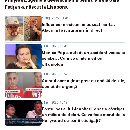
Prințesa Eugenie a devenit mamă pentru a treia oară.
Fetița s-a născut la Lisabona
5 aug. 2026, 10:46
Influencer mexican, împușcat mortal.
Atacul a fost surprins în direct
31 iul. 2026, 13:41
Monica Pop a suferit un accident vascular
cerebral. Cum se simte medicul
oftalmolog
31 iul. 2026, 10:59
Artistul care a ținut post cu apă 40 de zile,
operat de urgență
31 iul. 2026, 10:19
Fostul soț al lui Jennifer Lopez a câștigat
un milion de dolari. Ce va face starul de la
Hollywood cu banii câștigați?