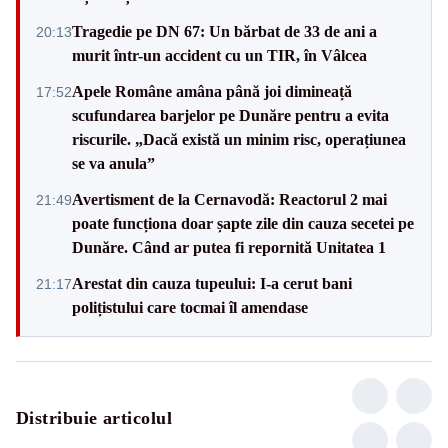
Tragedie pe DN 67: Un bărbat de 33 de ani a
20:13
murit într-un accident cu un TIR, în Vâlcea
Apele Române amâna până joi dimineață
17:52
scufundarea barjelor pe Dunăre pentru a evita
riscurile. „Dacă există un minim risc, operațiunea
se va anula”
Avertisment de la Cernavodă: Reactorul 2 mai
21:49
poate funcționa doar șapte zile din cauza secetei pe
Dunăre. Când ar putea fi repornită Unitatea 1
Arestat din cauza tupeului: I-a cerut bani
21:17
polițistului care tocmai îl amendase
Distribuie articolul