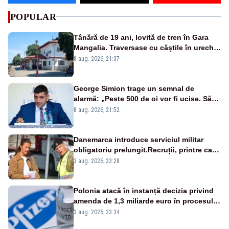
POPULAR
Tânără de 19 ani, lovită de tren în Gara
Mangalia. Traversase cu căștile în urechi
liniile printr-un loc nepermis
8 aug. 2026, 21:37
George Simion trage un semnal de
alarmă: „Peste 500 de oi vor fi ucise. Să
vedem dacă ciobanii vor fi despăgubiți”
8 aug. 2026, 21:52
Danemarca introduce serviciul militar
obligatoriu prelungit.Recruții, printre care
și prințesa Isabella, vor face 11 luni de
3 aug. 2026, 23:28
armată
Polonia atacă în instanță decizia privind
amenda de 1,3 miliarde euro în procesul
cu Pfizer
3 aug. 2026, 23:34