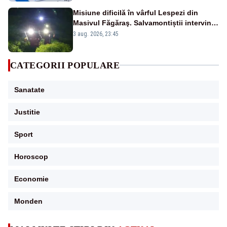
Misiune dificilă în vârful Lespezi din
Masivul Făgăraş. Salvamontiștii intervin
pentru recuperarea a doi tineri
3 aug. 2026, 23:45
CATEGORII POPULARE
Sanatate
Justitie
Sport
Horoscop
Economie
Monden