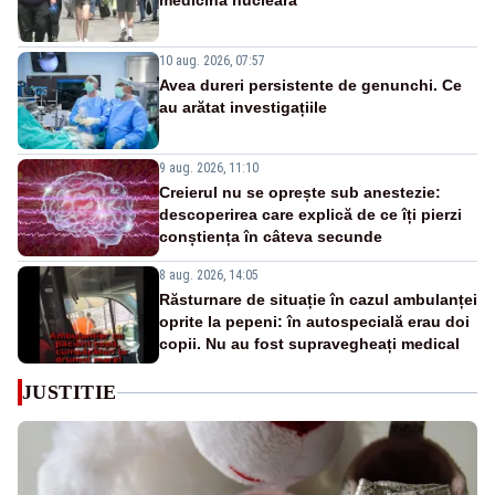
medicină nucleară
10 aug. 2026, 07:57
Avea dureri persistente de genunchi. Ce
au arătat investigațiile
9 aug. 2026, 11:10
Creierul nu se oprește sub anestezie:
descoperirea care explică de ce îți pierzi
conștiența în câteva secunde
8 aug. 2026, 14:05
Răsturnare de situație în cazul ambulanței
oprite la pepeni: în autospecială erau doi
copii. Nu au fost supravegheați medical
JUSTITIE