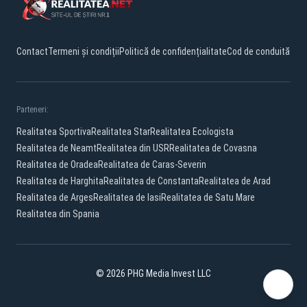
Contact
Termeni și condiții
Politică de confidențialitate
Cod de conduită
Parteneri:
Realitatea Sportiva
Realitatea Star
Realitatea Ecologista
Realitatea de Neamt
Realitatea din USR
Realitatea de Covasna
Realitatea de Oradea
Realitatea de Caras-Severin
Realitatea de Harghita
Realitatea de Constanta
Realitatea de Arad
Realitatea de Arges
Realitatea de Iasi
Realitatea de Satu Mare
Realitatea din Spania
© 2026 PHG Media Invest LLC
Facebook
YouTube
X
TikTok