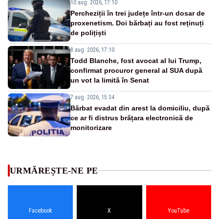
10 aug. 2026, 17:10
Percheziții în trei județe într-un dosar de
proxenetism. Doi bărbați au fost reținuți
de polițiști
8 aug. 2026, 17:10
Todd Blanche, fost avocat al lui Trump,
confirmat procuror general al SUA după
un vot la limită în Senat
7 aug. 2026, 15:34
Bărbat evadat din arest la domiciliu, după
ce ar fi distrus brățara electronică de
monitorizare
URMĂREȘTE-NE PE
Facebook
X
YouTube