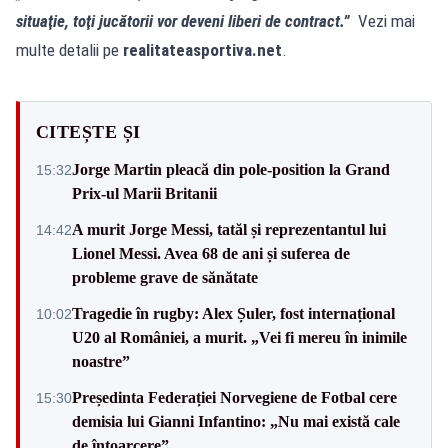
situaţie, toţi jucătorii vor deveni liberi de contract.”
Vezi mai
multe detalii pe
realitateasportiva.net
.
CITEȘTE ȘI
Jorge Martin pleacă din pole-position la Grand
15:32
Prix-ul Marii Britanii
A murit Jorge Messi, tatăl și reprezentantul lui
14:42
Lionel Messi. Avea 68 de ani și suferea de
probleme grave de sănătate
Tragedie în rugby: Alex Șuler, fost internațional
10:02
U20 al României, a murit. „Vei fi mereu în inimile
noastre”
Președinta Federației Norvegiene de Fotbal cere
15:30
demisia lui Gianni Infantino: „Nu mai există cale
de întoarcere”