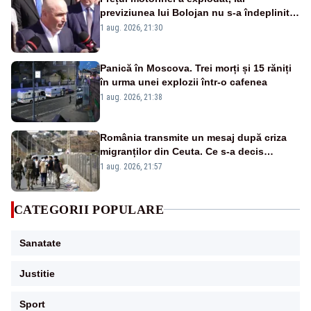
previziunea lui Bolojan nu s-a îndeplinit.
Ce spunea premierul demis în urmă cu
1 aug. 2026, 21:30
doar o lună
Panică în Moscova. Trei morți și 15 răniți
în urma unei explozii într-o cafenea
1 aug. 2026, 21:38
România transmite un mesaj după criza
migranților din Ceuta. Ce s-a decis
împreună cu statele UE
1 aug. 2026, 21:57
CATEGORII POPULARE
Sanatate
Justitie
Sport