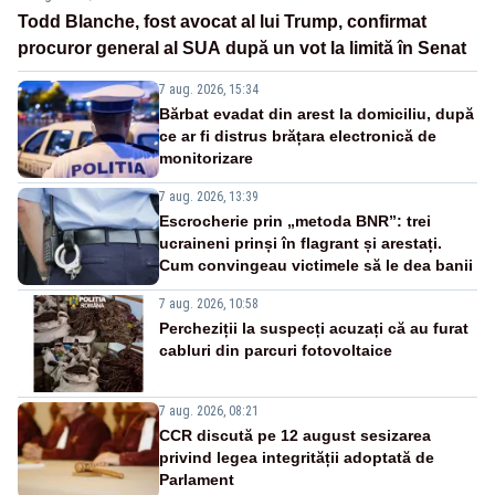
Todd Blanche, fost avocat al lui Trump, confirmat
procuror general al SUA după un vot la limită în Senat
7 aug. 2026, 15:34
Bărbat evadat din arest la domiciliu, după
ce ar fi distrus brățara electronică de
monitorizare
7 aug. 2026, 13:39
Escrocherie prin „metoda BNR”: trei
ucraineni prinși în flagrant și arestați.
Cum convingeau victimele să le dea banii
7 aug. 2026, 10:58
Percheziții la suspecți acuzați că au furat
cabluri din parcuri fotovoltaice
7 aug. 2026, 08:21
CCR discută pe 12 august sesizarea
privind legea integrității adoptată de
Parlament