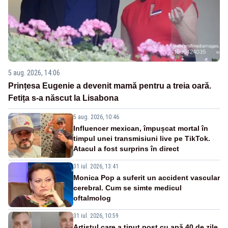
5 aug. 2026, 14:06
Prințesa Eugenie a devenit mamă pentru a treia oară.
Fetița s-a născut la Lisabona
5 aug. 2026, 10:46
Influencer mexican, împușcat mortal în
timpul unei transmisiuni live pe TikTok.
Atacul a fost surprins în direct
31 iul. 2026, 13:41
Monica Pop a suferit un accident vascular
cerebral. Cum se simte medicul
oftalmolog
31 iul. 2026, 10:59
Artistul care a ținut post cu apă 40 de zile,