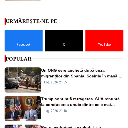
URMĂREȘTE-NE PE
Facebook
X
YouTube
POPULAR
Un ONG cere anchetă după criza
migranților din Spania. Sosirile în masă,
imposibile fără ”acordul autorităților”
1 aug. 2026, 21:05
marocane
Trump continuă retragerea. SUA renunță
la conducerea unuia dintre cele mai
importante programe militare pentru
1 aug. 2026, 21:18
Ucraina
Prețul motorinei a explodat, iar