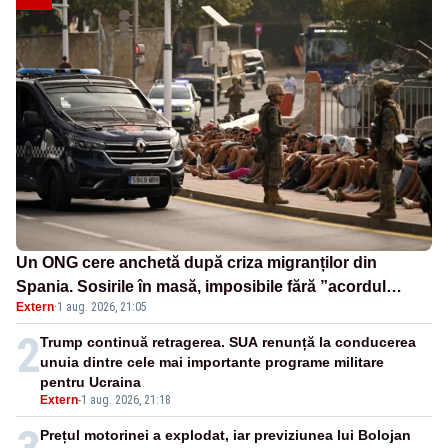
Un ONG cere anchetă după criza migranților din
Spania. Sosirile în masă, imposibile fără ”acordul
Extern
·
1 aug. 2026, 21:05
autorităților” marocane
2
Trump continuă retragerea. SUA renunță la conducerea
unuia dintre cele mai importante programe militare
pentru Ucraina
Extern
-
1 aug. 2026, 21:18
Prețul motorinei a explodat, iar previziunea lui Bolojan