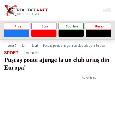
Plus
Star
Sportivă
Radio
Acasă
Știri
Sport
Pușcaș poate ajunge la un club uriaș din Europa!
·
SPORT
1 min citire
Pușcaș poate ajunge la un club uriaș din
Europa!
Advertising