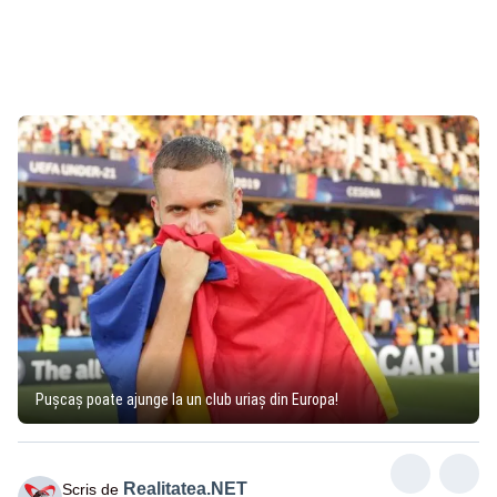
Pușcaș poate ajunge la un club uriaș din Europa!
Realitatea.NET
Scris de