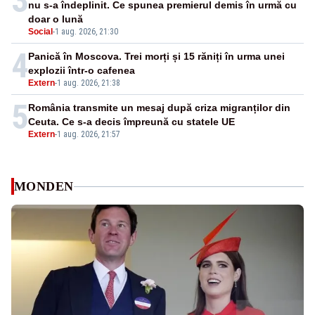
3
nu s-a îndeplinit. Ce spunea premierul demis în urmă cu
doar o lună
Social
-
1 aug. 2026, 21:30
4
Panică în Moscova. Trei morți și 15 răniți în urma unei
explozii într-o cafenea
Extern
-
1 aug. 2026, 21:38
5
România transmite un mesaj după criza migranților din
Ceuta. Ce s-a decis împreună cu statele UE
Extern
-
1 aug. 2026, 21:57
MONDEN