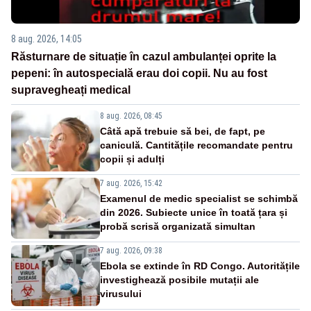
8 aug. 2026, 14:05
Răsturnare de situație în cazul ambulanței oprite la
pepeni: în autospecială erau doi copii. Nu au fost
supravegheați medical
8 aug. 2026, 08:45
Câtă apă trebuie să bei, de fapt, pe
caniculă. Cantitățile recomandate pentru
copii și adulți
7 aug. 2026, 15:42
Examenul de medic specialist se schimbă
din 2026. Subiecte unice în toată țara și
probă scrisă organizată simultan
7 aug. 2026, 09:38
Ebola se extinde în RD Congo. Autoritățile
investighează posibile mutații ale
virusului