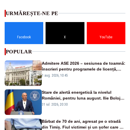
URMĂREȘTE-NE PE
Facebook
X
YouTube
POPULAR
Admitere ASE 2026 – sesiunea de toamnă:
înscrieri pentru programele de licență,
masterat și doctorat
1 aug. 2026, 10:45
Stare de alertă energetică la nivelul
României, pentru luna august. Ilie Bolojan
a anunțat importuri și posibile restricții –
31 iul. 2026, 20:30
VIDEO
Bărbat de 70 de ani, agresat pe o stradă
din Timiș. Fiul victimei și un șofer care a