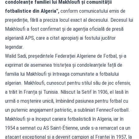
condoleanțe familiei lui Makhloufi și comunității
fotbalistice din Algeria",
conform comunicatului emis de
președinție, fără a preciza locul exact al decesului. Decesul lui
Makhloufi a fost confirmat și de agenția oficială de presă
algeriană APS, care a citat apropiați ai fostului jucător
legendar.
Walid Sadi, președintele Federației Algeriene de Fotbal, și-a
exprimat de asemenea tristețea și condoleanțele față de
familia lui Makhloufi și întreaga comunitate a fotbalului
algerian. Makhloufi, cunoscut pentru stilul său de joc ofensiv,
a trăit în Franța și Tunisia. Născut la Setif în 1936, el lasă în
urmă o moștenire unică, îmbinând pasiunea pentru fotbal cu
un puternic angajament patriotic, a subliniat FennecFootball.
Makhloufi și-a început cariera fotbalistică în Algeria, iar în
1954 a semnat cu AS Saint-Étienne, unde s-a remarcat ca un
atacant excepțional și a devenit campion al Franței în 1957, la