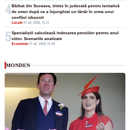
4
Bărbat din Suceava, trimis în judecată pentru tentativă
de omor după ce a înjunghiat un tânăr în urma unui
conflict izbucnit
Locale
-
31 iul. 2026, 15:21
5
Specialiștii calculează indexarea pensiilor pentru anul
viitor. Scenariile analizate
Economie
-
31 iul. 2026, 15:30
MONDEN