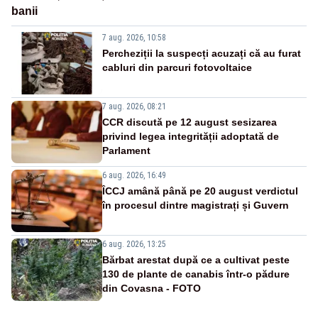
banii
7 aug. 2026, 10:58
Percheziții la suspecți acuzați că au furat
cabluri din parcuri fotovoltaice
7 aug. 2026, 08:21
CCR discută pe 12 august sesizarea
privind legea integrității adoptată de
Parlament
6 aug. 2026, 16:49
ÎCCJ amână până pe 20 august verdictul
în procesul dintre magistrați și Guvern
6 aug. 2026, 13:25
Bărbat arestat după ce a cultivat peste
130 de plante de canabis într-o pădure
din Covasna - FOTO