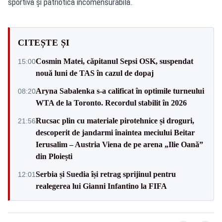
sportivă și patriotică incomensurabilă.
CITEȘTE ȘI
Cosmin Matei, căpitanul Sepsi OSK, suspendat
15:00
nouă luni de TAS în cazul de dopaj
Aryna Sabalenka s-a calificat în optimile turneului
08:20
WTA de la Toronto. Recordul stabilit în 2026
Rucsac plin cu materiale pirotehnice și droguri,
21:56
descoperit de jandarmi înaintea meciului Beitar
Ierusalim – Austria Viena de pe arena „Ilie Oană”
din Ploiești
Serbia și Suedia își retrag sprijinul pentru
12:01
realegerea lui Gianni Infantino la FIFA