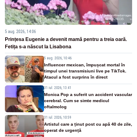
5 aug. 2026, 14:06
Prințesa Eugenie a devenit mamă pentru a treia oară.
Fetița s-a născut la Lisabona
5 aug. 2026, 10:46
Influencer mexican, împușcat mortal în
timpul unei transmisiuni live pe TikTok.
Atacul a fost surprins în direct
31 iul. 2026, 13:41
Monica Pop a suferit un accident vascular
cerebral. Cum se simte medicul
oftalmolog
31 iul. 2026, 10:59
Artistul care a ținut post cu apă 40 de zile,
operat de urgență