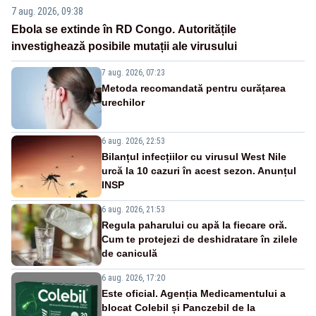
7 aug. 2026, 09:38
Ebola se extinde în RD Congo. Autoritățile
investighează posibile mutații ale virusului
7 aug. 2026, 07:23
Metoda recomandată pentru curățarea
urechilor
6 aug. 2026, 22:53
Bilanțul infecțiilor cu virusul West Nile
urcă la 10 cazuri în acest sezon. Anunțul
INSP
6 aug. 2026, 21:53
Regula paharului cu apă la fiecare oră.
Cum te protejezi de deshidratare în zilele
de caniculă
6 aug. 2026, 17:20
Este oficial. Agenția Medicamentului a
blocat Colebil și Panczebil de la