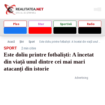
Plus
Star
Sportivă
Radio
Acasă
Știri
Sport
Este doliu printre fotbaliști: A încetat din viață unul dintre cei mai mari atacanți din istorie
·
SPORT
2 min citire
Este doliu printre fotbaliști: A încetat
din viață unul dintre cei mai mari
atacanți din istorie
Advertising