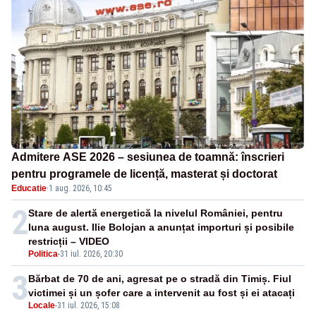
Admitere ASE 2026 – sesiunea de toamnă: înscrieri
pentru programele de licență, masterat și doctorat
Educatie
·
1 aug. 2026, 10:45
2
Stare de alertă energetică la nivelul României, pentru
luna august. Ilie Bolojan a anunțat importuri și posibile
restricții – VIDEO
Politica
-
31 iul. 2026, 20:30
3
Bărbat de 70 de ani, agresat pe o stradă din Timiș. Fiul
victimei și un șofer care a intervenit au fost și ei atacați
Locale
-
31 iul. 2026, 15:08