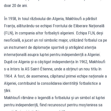
doar 20 de ani.
În 1958, în toiul războiului din Algeria, Makhloufi a părăsit
Franța, alăturându-se echipei Frontului de Eliberare Națională
(FLN), în compania altor fotbaliști algerieni. Echipa FLN, deși
neoficială, a jucat un rol simbolic major, utilizând fotbalul ca pe
un instrument de diplomație sportivă și atrăgând atenția
internațională asupra luptei pentru independență a Algeriei.
După ce Algeria și-a câștigat independența în 1962, Makhloufi
s-a întors la AS Saint-Étienne, unde a obținut un nou titlu în
1964. A fost, de asemenea, căpitanul primei echipe naționale a
Algeriei, contribuind la consolidarea identității fotbalistice a
țării.
Makhloufi rămâne o legendă a fotbalului și un simbol al luptei
pentru independență, fiind recunoscut pentru moștenirea sa