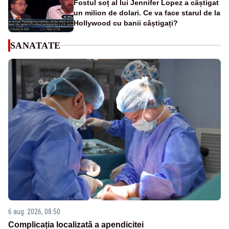
Fostul soț al lui Jennifer Lopez a câștigat
un milion de dolari. Ce va face starul de la
Hollywood cu banii câștigați?
SANATATE
6 aug. 2026, 08:50
Complicația localizată a apendicitei