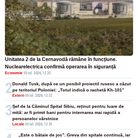
Unitatea 2 de la Cernavodă rămâne în funcțiune.
Nuclearelectrica confirmă operarea în siguranță
Economie
·
30 iul. 2026, 12:25
2
Donald Tusk, după ce un posibil proiectil rusesc a căzut
pe teritoriul Poloniei: „Totul indică o rachetă Kh-101”
Extern
-
30 iul. 2026, 12:32
3
Șef de la Căminul Spital Sibiu, reținut pentru luare de
mită: ar fi primit bani pentru internarea mai rapidă a
persoanelor vârstnice
Locale
-
30 iul. 2026, 12:35
„Este o bătaie de joc”. Greva din spitale continuă, iar