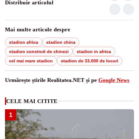
Distribuie articolul
Mai multe articole despre
stadion africa
stadion china
stadion construit de chinezi
stadion in africa
cel mai mare stadion
stadion de 33.000 de locuri
Urmărește știrile Realitatea.NET și pe
Google News
CELE MAI CITITE
1