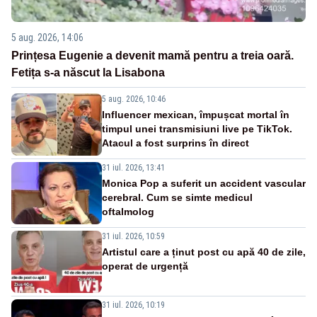
5 aug. 2026, 14:06
Prințesa Eugenie a devenit mamă pentru a treia oară.
Fetița s-a născut la Lisabona
5 aug. 2026, 10:46
Influencer mexican, împușcat mortal în
timpul unei transmisiuni live pe TikTok.
Atacul a fost surprins în direct
31 iul. 2026, 13:41
Monica Pop a suferit un accident vascular
cerebral. Cum se simte medicul
oftalmolog
31 iul. 2026, 10:59
Artistul care a ținut post cu apă 40 de zile,
operat de urgență
31 iul. 2026, 10:19