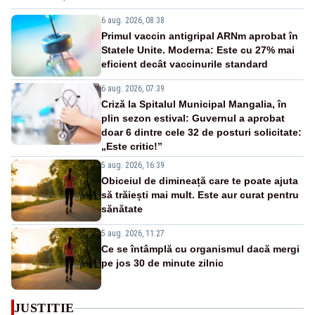
6 aug. 2026, 08:38
Primul vaccin antigripal ARNm aprobat în
Statele Unite. Moderna: Este cu 27% mai
eficient decât vaccinurile standard
6 aug. 2026, 07:39
Criză la Spitalul Municipal Mangalia, în
plin sezon estival: Guvernul a aprobat
doar 6 dintre cele 32 de posturi solicitate:
„Este critic!”
5 aug. 2026, 16:39
Obiceiul de dimineață care te poate ajuta
să trăiești mai mult. Este aur curat pentru
sănătate
5 aug. 2026, 11:27
Ce se întâmplă cu organismul dacă mergi
pe jos 30 de minute zilnic
JUSTITIE