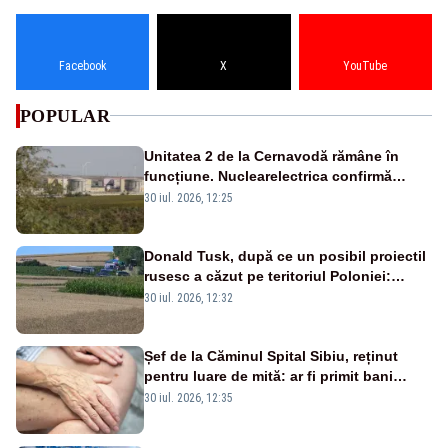
Facebook
X
YouTube
POPULAR
Unitatea 2 de la Cernavodă rămâne în
funcțiune. Nuclearelectrica confirmă
operarea în siguranță
30 iul. 2026, 12:25
Donald Tusk, după ce un posibil proiectil
rusesc a căzut pe teritoriul Poloniei:
„Totul indică o rachetă Kh-101”
30 iul. 2026, 12:32
Șef de la Căminul Spital Sibiu, reținut
pentru luare de mită: ar fi primit bani
pentru internarea mai rapidă a
30 iul. 2026, 12:35
persoanelor vârstnice