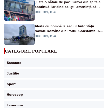
„Este o bătaie de joc”. Greva din spitale
continuă, iar sindicaliștii amenință să
mute protestele în stradă
30 iul. 2026, 12:42
Alertă cu bombă la sediul Autorității
Navale Române din Portul Constanța. A
doua amenințare în doar 24 de ore
30 iul. 2026, 12:44
CATEGORII POPULARE
Sanatate
Justitie
Sport
Horoscop
Economie