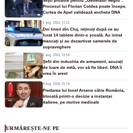
Vești proaste pentru „Generalul Negru”.
Procesul lui Florian Coldea poate începe.
Curtea de Apel validează ancheta DNA
5 aug. 2026, 12:32
Doi tineri din Cluj, reținuți după ce au
furat 14 tablete dintr-o școală. Au intrat
mascați și au dezactivat camerele de
supraveghere
5 aug. 2026, 10:54
Șefii din industria de armament, acuzați
de luare de mită, vor să fie liberi. DNA îi
vrea în arest
4 aug. 2026, 15:16
Predarea lui Ionel Arsene către România,
blocată printr-o decizie a instanței
italiene, pe motive medicale
URMĂREȘTE-NE PE