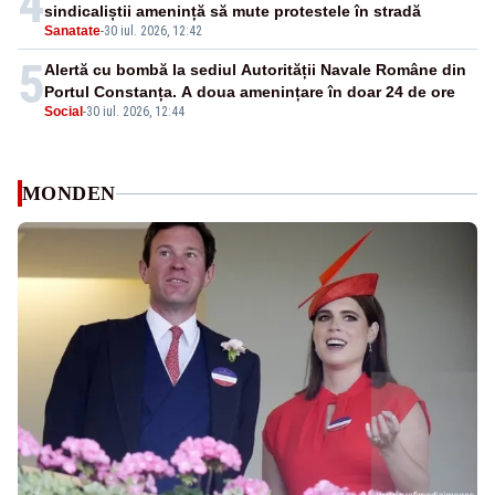
4
sindicaliștii amenință să mute protestele în stradă
Sanatate
-
30 iul. 2026, 12:42
5
Alertă cu bombă la sediul Autorității Navale Române din
Portul Constanța. A doua amenințare în doar 24 de ore
Social
-
30 iul. 2026, 12:44
MONDEN