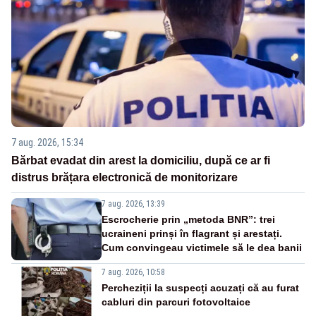
7 aug. 2026, 15:34
Bărbat evadat din arest la domiciliu, după ce ar fi
distrus brățara electronică de monitorizare
7 aug. 2026, 13:39
Escrocherie prin „metoda BNR”: trei
ucraineni prinși în flagrant și arestați.
Cum convingeau victimele să le dea banii
7 aug. 2026, 10:58
Percheziții la suspecți acuzați că au furat
cabluri din parcuri fotovoltaice