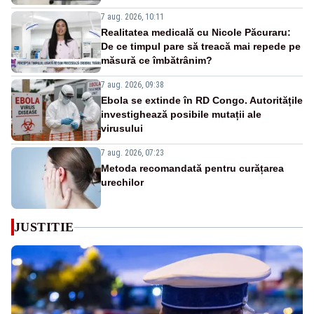
7 aug. 2026, 10:11
Realitatea medicală cu Nicole Păcuraru:
De ce timpul pare să treacă mai repede pe
măsură ce îmbătrânim?
7 aug. 2026, 09:38
Ebola se extinde în RD Congo. Autoritățile
investighează posibile mutații ale
virusului
7 aug. 2026, 07:23
Metoda recomandată pentru curățarea
urechilor
JUSTITIE