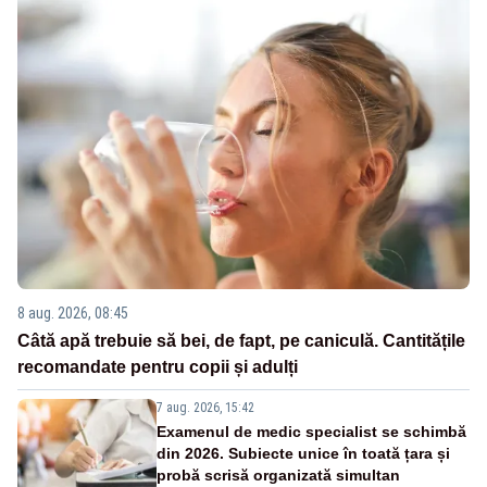
8 aug. 2026, 08:45
Câtă apă trebuie să bei, de fapt, pe caniculă. Cantitățile
recomandate pentru copii și adulți
7 aug. 2026, 15:42
Examenul de medic specialist se schimbă
din 2026. Subiecte unice în toată țara și
probă scrisă organizată simultan