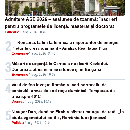
Admitere ASE 2026 – sesiunea de toamnă: înscrieri
pentru programele de licență, masterat și doctorat
Educatie
·
1 aug. 2026, 10:45
2
România, la limita tehnică a importurilor de energie.
Prețurile cresc alarmant - Analiză Realitatea Plus
Economie
-
1 aug. 2026, 09:46
3
Măsuri de urgență la Centrala nucleară Kozlodui.
Dunărea a atins minime istorice și în Bulgaria
Economie
-
1 aug. 2026, 10:05
4
Valul de foc lovește România: cod portocaliu de
caniculă, urmat de cod roșu duminică. Temperaturile
urcă spre 40°C
Vremea
-
1 aug. 2026, 10:15
5
Nicușor Dan, după ce Fitch a păstrat ratingul de țară: „În
ciuda zgomotului politic, România funcționează”
Politica
-
1 aug. 2026, 10:34