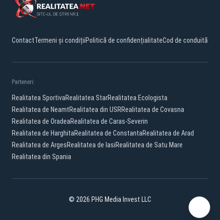
Contact
Termeni și condiții
Politică de confidențialitate
Cod de conduită
Parteneri:
Realitatea Sportiva
Realitatea Star
Realitatea Ecologista
Realitatea de Neamt
Realitatea din USR
Realitatea de Covasna
Realitatea de Oradea
Realitatea de Caras-Severin
Realitatea de Harghita
Realitatea de Constanta
Realitatea de Arad
Realitatea de Arges
Realitatea de Iasi
Realitatea de Satu Mare
Realitatea din Spania
© 2026 PHG Media Invest LLC
Facebook
YouTube
X
TikTok