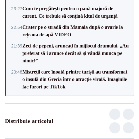
Cum te pregătești pentru o pană majoră de
23:27
curent. Ce trebuie să conțină kitul de urgență
Crater pe o stradă din Mamaia după o avarie la
22:54
rețeaua de apă VIDEO
Zeci de pepeni, aruncați în mijlocul drumului. „Au
21:39
preferat să-i arunce decât să-și vândă munca pe
nimic!”
Mistreții care înoată printre turiști au transformat
20:48
o insulă din Grecia într-o atracție virală. Imaginile
fac furori pe TikTok
Distribuie articolul