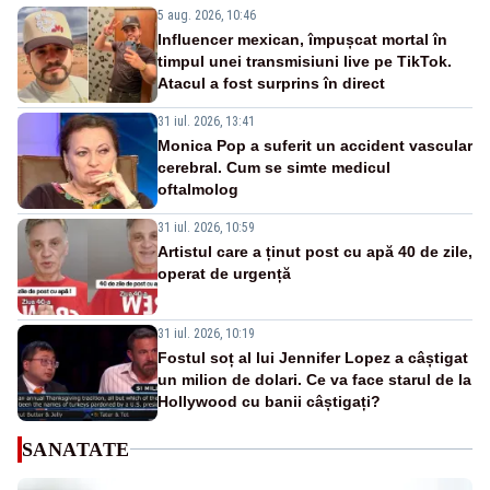
5 aug. 2026, 10:46
Influencer mexican, împușcat mortal în
timpul unei transmisiuni live pe TikTok.
Atacul a fost surprins în direct
31 iul. 2026, 13:41
Monica Pop a suferit un accident vascular
cerebral. Cum se simte medicul
oftalmolog
31 iul. 2026, 10:59
Artistul care a ținut post cu apă 40 de zile,
operat de urgență
31 iul. 2026, 10:19
Fostul soț al lui Jennifer Lopez a câștigat
un milion de dolari. Ce va face starul de la
Hollywood cu banii câștigați?
SANATATE