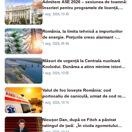
Admitere ASE 2026 – sesiunea de toamnă:
înscrieri pentru programele de licență,
masterat și doctorat
1 aug. 2026, 10:45
România, la limita tehnică a importurilor
de energie. Prețurile cresc alarmant -
Analiză Realitatea Plus
1 aug. 2026, 09:46
Măsuri de urgență la Centrala nucleară
Kozlodui. Dunărea a atins minime istorice
și în Bulgaria
1 aug. 2026, 10:05
Valul de foc lovește România: cod
portocaliu de caniculă, urmat de cod roșu
duminică. Temperaturile urcă spre 40°C
1 aug. 2026, 10:15
Nicușor Dan, după ce Fitch a păstrat
ratingul de țară: „În ciuda zgomotului
politic, România funcționează”
1 aug. 2026, 10:34