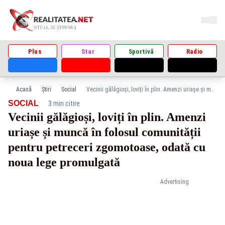
Plus
Star
Sportivă
Radio
Acasă
Știri
Social
Vecinii gălăgioși, loviți în plin. Amenzi uriașe și muncă în folosul comunității pentru petreceri zgomotoase, odată cu noua lege promulgată
·
SOCIAL
3 min citire
Vecinii gălăgioși, loviți în plin. Amenzi
uriașe și muncă în folosul comunității
pentru petreceri zgomotoase, odată cu
noua lege promulgată
Advertising