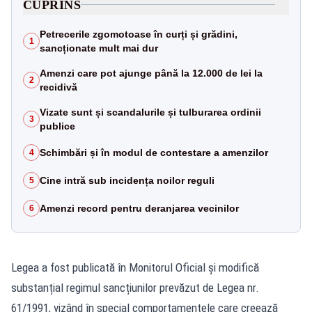
CUPRINS
Petrecerile zgomotoase în curți și grădini,
1
sancționate mult mai dur
Amenzi care pot ajunge până la 12.000 de lei la
2
recidivă
Vizate sunt și scandalurile și tulburarea ordinii
3
publice
Schimbări și în modul de contestare a amenzilor
4
Cine intră sub incidența noilor reguli
5
Amenzi record pentru deranjarea vecinilor
6
Legea a fost publicată în Monitorul Oficial și modifică
substanțial regimul sancțiunilor prevăzut de Legea nr.
61/1991, vizând în special comportamentele care creează