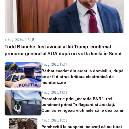
8 aug. 2026, 17:10
Todd Blanche, fost avocat al lui Trump, confirmat
procuror general al SUA după un vot la limită în Senat
7 aug. 2026, 15:34
Bărbat evadat din arest la domiciliu, după
ce ar fi distrus brățara electronică de
monitorizare
7 aug. 2026, 13:39
Escrocherie prin „metoda BNR”: trei
ucraineni prinși în flagrant și arestați.
Cum convingeau victimele să le dea banii
7 aug. 2026, 10:58
Percheziții la suspecți acuzați că au furat