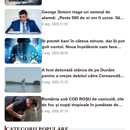
George Simion trage un semnal de
alarmă: „Peste 500 de oi vor fi ucise. Să
vedem dacă ciobanii vor fi despăgubiți”
8 aug. 2026, 21:52
Îți promit bani în câteva minute, dar îți pot
goli contul. Noua înșelătorie care face
victime pe Facebook și WhatsApp
2 aug. 2026, 06:55
A fost detonată stânca de pe Dunăre
pentru a crește debitul către Cernavodă –
VIDEO
2 aug. 2026, 12:29
România sub COD ROȘU de caniculă, zile
de foc și nopți tropicale în jumătate de
țară
2 aug. 2026, 07:12
CATEGORII POPULARE