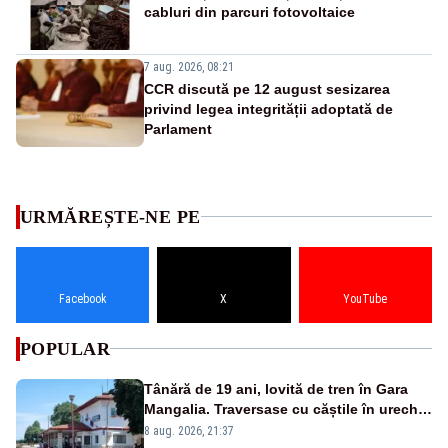
cabluri din parcuri fotovoltaice
7 aug. 2026, 08:21
CCR discută pe 12 august sesizarea
privind legea integrității adoptată de
Parlament
URMĂREȘTE-NE PE
Facebook
X
YouTube
POPULAR
Tânără de 19 ani, lovită de tren în Gara
Mangalia. Traversase cu căștile în urechi
liniile printr-un loc nepermis
8 aug. 2026, 21:37