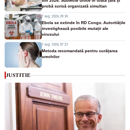
din 2026. Subiecte unice în toată țara și
probă scrisă organizată simultan
7 aug. 2026, 09:38
Ebola se extinde în RD Congo. Autoritățile
investighează posibile mutații ale
virusului
7 aug. 2026, 07:23
Metoda recomandată pentru curățarea
urechilor
JUSTITIE