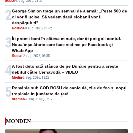
Social
·
8 aug. 2026, 21:37
nepermis
2
George Simion trage un semnal de alarmă: „Peste 500 de
oi vor fi ucise. Să vedem dacă ciobanii vor fi
despăgubiți”
Politica
-
8 aug. 2026, 21:52
3
Îți promit bani în câteva minute, dar îți pot goli contul.
Noua înșelătorie care face victime pe Facebook și
WhatsApp
Social
-
2 aug. 2026, 06:55
4
A fost detonată stânca de pe Dunăre pentru a crește
debitul către Cernavodă – VIDEO
Mediu
-
2 aug. 2026, 12:29
5
România sub COD ROȘU de caniculă, zile de foc și nopți
tropicale în jumătate de țară
Vremea
-
2 aug. 2026, 07:12
MONDEN