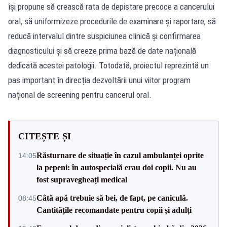
își propune să crească rata de depistare precoce a cancerului
oral, să uniformizeze procedurile de examinare și raportare, să
reducă intervalul dintre suspiciunea clinică și confirmarea
diagnosticului și să creeze prima bază de date națională
dedicată acestei patologii. Totodată, proiectul reprezintă un
pas important în direcția dezvoltării unui viitor program
național de screening pentru cancerul oral.
CITEȘTE ȘI
Răsturnare de situație în cazul ambulanței oprite
14:05
la pepeni: în autospecială erau doi copii. Nu au
fost supravegheați medical
Câtă apă trebuie să bei, de fapt, pe caniculă.
08:45
Cantitățile recomandate pentru copii și adulți