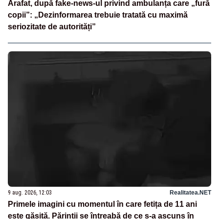
Arafat, după fake-news-ul privind ambulanța care „fură
copii”: „Dezinformarea trebuie tratată cu maximă
seriozitate de autorități”
9 aug. 2026, 12:03
Realitatea.NET
Primele imagini cu momentul în care fetița de 11 ani
este găsită. Părinții se întreabă de ce s-a ascuns în