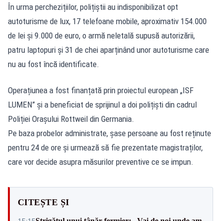
În urma perchezițiilor, polițiștii au indisponibilizat opt
autoturisme de lux, 17 telefoane mobile, aproximativ 154.000
de lei și 9.000 de euro, o armă neletală supusă autorizării,
patru laptopuri și 31 de chei aparținând unor autoturisme care
nu au fost încă identificate.
Operațiunea a fost finanțată prin proiectul european „ISF
LUMEN” și a beneficiat de sprijinul a doi polițiști din cadrul
Poliției Orașului Rottweil din Germania.
Pe baza probelor administrate, șase persoane au fost reținute
pentru 24 de ore și urmează să fie prezentate magistraților,
care vor decide asupra măsurilor preventive ce se impun.
CITEȘTE ȘI
Strigătul unui tânăr fermier: „Vai de noi unde am
15:15