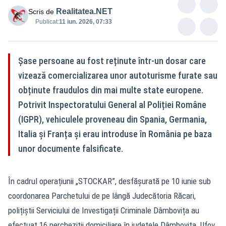
Realitatea.NET
Scris de
Publicat:
11 iun. 2026, 07:33
Șase persoane au fost reținute într-un dosar care
vizează comercializarea unor autoturisme furate sau
obținute fraudulos din mai multe state europene.
Potrivit Inspectoratului General al Poliției Române
(IGPR), vehiculele proveneau din Spania, Germania,
Italia și Franța și erau introduse în România pe baza
unor documente falsificate.
În cadrul operațiunii „STOCKAR”, desfășurată pe 10 iunie sub
coordonarea Parchetului de pe lângă Judecătoria Răcari,
polițiștii Serviciului de Investigații Criminale Dâmbovița au
efectuat 16 percheziții domiciliare în județele Dâmbovița, Ilfov,