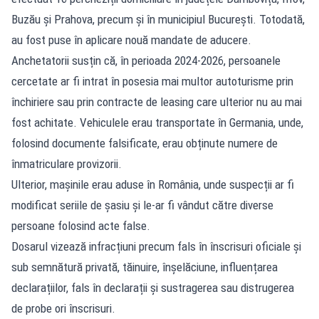
Buzău și Prahova, precum și în municipiul București. Totodată,
au fost puse în aplicare nouă mandate de aducere.
Anchetatorii susțin că, în perioada 2024-2026, persoanele
cercetate ar fi intrat în posesia mai multor autoturisme prin
închiriere sau prin contracte de leasing care ulterior nu au mai
fost achitate. Vehiculele erau transportate în Germania, unde,
folosind documente falsificate, erau obținute numere de
înmatriculare provizorii.
Ulterior, mașinile erau aduse în România, unde suspecții ar fi
modificat seriile de șasiu și le-ar fi vândut către diverse
persoane folosind acte false.
Dosarul vizează infracțiuni precum fals în înscrisuri oficiale și
sub semnătură privată, tăinuire, înșelăciune, influențarea
declarațiilor, fals în declarații și sustragerea sau distrugerea
de probe ori înscrisuri.