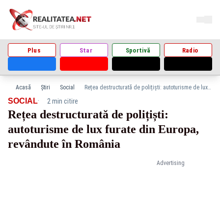
Plus
Star
Sportivă
Radio
Acasă
Știri
Social
Rețea destructurată de polițiști: autoturisme de lux furate din Europa, revândute în România
·
SOCIAL
2 min citire
Rețea destructurată de polițiști:
autoturisme de lux furate din Europa,
revândute în România
Advertising