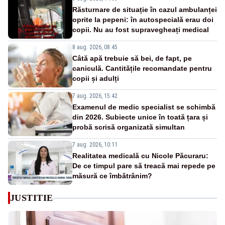
Răsturnare de situație în cazul ambulanței
oprite la pepeni: în autospecială erau doi
copii. Nu au fost supravegheați medical
8 aug. 2026, 08:45
Câtă apă trebuie să bei, de fapt, pe
caniculă. Cantitățile recomandate pentru
copii și adulți
7 aug. 2026, 15:42
Examenul de medic specialist se schimbă
din 2026. Subiecte unice în toată țara și
probă scrisă organizată simultan
7 aug. 2026, 10:11
Realitatea medicală cu Nicole Păcuraru:
De ce timpul pare să treacă mai repede pe
măsură ce îmbătrânim?
JUSTITIE