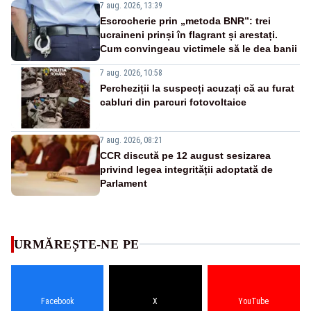
7 aug. 2026, 13:39
Escrocherie prin „metoda BNR”: trei
ucraineni prinși în flagrant și arestați.
Cum convingeau victimele să le dea banii
7 aug. 2026, 10:58
Percheziții la suspecți acuzați că au furat
cabluri din parcuri fotovoltaice
7 aug. 2026, 08:21
CCR discută pe 12 august sesizarea
privind legea integrității adoptată de
Parlament
URMĂREȘTE-NE PE
Facebook
X
YouTube