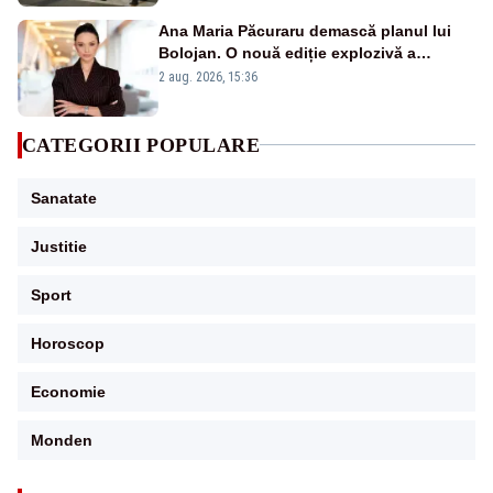
Ana Maria Păcuraru demască planul lui
Bolojan. O nouă ediție explozivă a
emisiunii „Miza Zilei” la Realitatea PLUS
2 aug. 2026, 15:36
CATEGORII POPULARE
Sanatate
Justitie
Sport
Horoscop
Economie
Monden