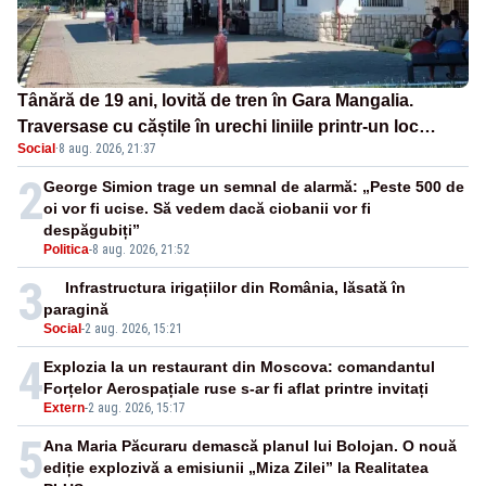
Tânără de 19 ani, lovită de tren în Gara Mangalia.
Traversase cu căștile în urechi liniile printr-un loc
Social
·
8 aug. 2026, 21:37
nepermis
2
George Simion trage un semnal de alarmă: „Peste 500 de
oi vor fi ucise. Să vedem dacă ciobanii vor fi
despăgubiți”
Politica
-
8 aug. 2026, 21:52
3
Infrastructura irigațiilor din România, lăsată în
paragină
Social
-
2 aug. 2026, 15:21
4
Explozia la un restaurant din Moscova: comandantul
Forțelor Aerospațiale ruse s-ar fi aflat printre invitați
Extern
-
2 aug. 2026, 15:17
5
Ana Maria Păcuraru demască planul lui Bolojan. O nouă
ediție explozivă a emisiunii „Miza Zilei” la Realitatea