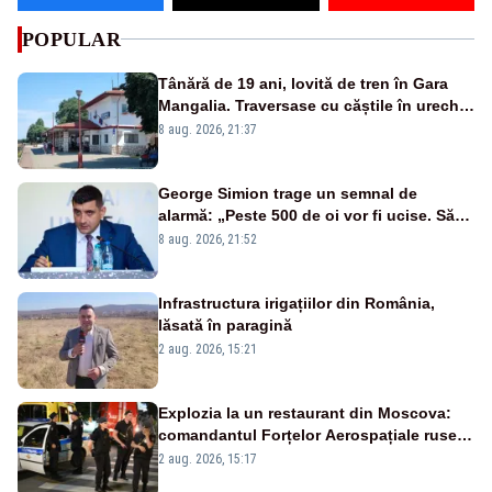
POPULAR
Tânără de 19 ani, lovită de tren în Gara
Mangalia. Traversase cu căștile în urechi
liniile printr-un loc nepermis
8 aug. 2026, 21:37
George Simion trage un semnal de
alarmă: „Peste 500 de oi vor fi ucise. Să
vedem dacă ciobanii vor fi despăgubiți”
8 aug. 2026, 21:52
Infrastructura irigațiilor din România,
lăsată în paragină
2 aug. 2026, 15:21
Explozia la un restaurant din Moscova:
comandantul Forțelor Aerospațiale ruse
s-ar fi aflat printre invitați
2 aug. 2026, 15:17