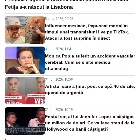
Fetița s-a născut la Lisabona
5 aug. 2026, 10:46
Influencer mexican, împușcat mortal în
timpul unei transmisiuni live pe TikTok.
Atacul a fost surprins în direct
31 iul. 2026, 13:41
Monica Pop a suferit un accident vascular
cerebral. Cum se simte medicul
oftalmolog
31 iul. 2026, 10:59
Artistul care a ținut post cu apă 40 de zile,
operat de urgență
31 iul. 2026, 10:19
Fostul soț al lui Jennifer Lopez a câștigat
un milion de dolari. Ce va face starul de la
Hollywood cu banii câștigați?