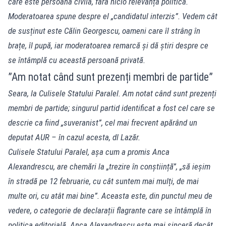
care este persoană civilă, fără nicio relevanță politică.
Moderatoarea spune despre el „candidatul interzis”. Vedem cât
de susținut este Călin Georgescu, oameni care îl strâng în
brațe, îl pupă, iar moderatoarea remarcă și dă știri despre ce
se întâmplă cu această persoană privată.
”Am notat când sunt prezenți membri de partide”
Seara, la Culisele Statului Paralel. Am notat când sunt prezenți
membri de partide; singurul partid identificat a fost cel care se
descrie ca fiind „suveranist”, cel mai frecvent apărând un
deputat AUR – în cazul acesta, dl Lazăr.
Culisele Statului Paralel, așa cum a promis Anca
Alexandrescu, are chemări la „trezire în conștiință”, „să ieșim
în stradă pe 12 februarie, cu cât suntem mai mulți, de mai
multe ori, cu atât mai bine”. Aceasta este, din punctul meu de
vedere, o categorie de declarații flagrante care se întâmplă în
politica editorială. Anca Alexandrescu este mai sinceră decât