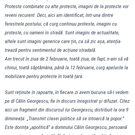
Proteste combinate cu alte proteste, imagini de la proteste vor
reveni recurent. Deci, aici am identificat, într-una dintre
ferestrele postului, că curg continuu proteste, imagini cu
proteste, cu oameni în stradă. Sunt imagini de actualitate,
altele sunt imagini generice care țin, ca să zic așa, atenția
trează pentru sentimentul de acțiune stradală.
Am trecut în ziua de 2 februarie, toată ziua; de fapt, n-am să vă
chinui, toată săptămâna, până la 12 februarie, curg apelurile la
mobilizare pentru proteste în toată țara.
Sunt reținute în rapoarte, în fiecare zi avem bucuria să-l vedem
pe dl Călin Georgescu, fie în discurs înregistrat și difuzat. Citez
aici un fragment din discursul lui Georgescu, distribuit la ora 9
dimineața: „Transmit clasei politice să se întoarcă la popor.”
Este dorința „apolitică” a domnului Călin Georgescu, persoană