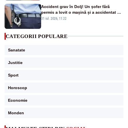
Accident grav în Dolj! Un șofer fără
permis a lovit o mașină și a accidentat un
copil de 13 ani pe trotuar
31 iul. 2026, 11:22
CATEGORII POPULARE
Sanatate
Justitie
Sport
Horoscop
Economie
Monden