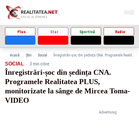
Plus
Star
Sportivă
Radio
Acasă
Știri
Social
Înregistrări-șoc din ședința CNA. Programele Realitatea PLUS, monitorizate la sânge de Mircea Toma-VIDEO
·
SOCIAL
3 min citire
Înregistrări-șoc din ședința CNA.
Programele Realitatea PLUS,
monitorizate la sânge de Mircea Toma-
VIDEO
Advertising