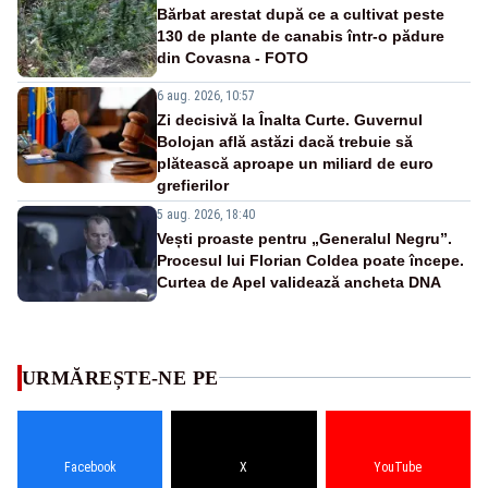
Bărbat arestat după ce a cultivat peste
130 de plante de canabis într-o pădure
din Covasna - FOTO
6 aug. 2026, 10:57
Zi decisivă la Înalta Curte. Guvernul
Bolojan află astăzi dacă trebuie să
plătească aproape un miliard de euro
grefierilor
5 aug. 2026, 18:40
Vești proaste pentru „Generalul Negru”.
Procesul lui Florian Coldea poate începe.
Curtea de Apel validează ancheta DNA
URMĂREȘTE-NE PE
Facebook
X
YouTube