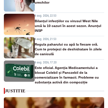
urechilor
6 aug. 2026, 22:53
Bilanțul infecțiilor cu virusul West Nile
urcă la 10 cazuri în acest sezon. Anunțul
INSP
6 aug. 2026, 21:53
Regula paharului cu apă la fiecare oră.
Cum te protejezi de deshidratare în zilele
de caniculă
6 aug. 2026, 17:20
Este oficial. Agenția Medicamentului a
blocat Colebil și Panczebil de la
comercializare în farmacii. Probleme cu
substanța activă din compoziție
JUSTITIE