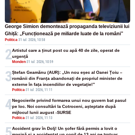
George Simion demontează propaganda televiziunii lui
Ghiță: „Funcționează pe miliarde luate de la români”
Politica
·
31 iul. 2026, 10:58
2
Artistul care a ținut post cu apă 40 de zile, operat de
urgență
Monden
-
31 iul. 2026, 10:59
3
Ștefan Geamănu (AUR): „Un nou eșec al Oanei Țoiu –
românii din Franța abandonați de propriul minister de
externe în fața incendiilor de vegetație!”
Politica
-
31 iul. 2026, 11:11
4
Negocierile privind formarea unui nou guvern bat pasul
pe loc. Noi consultări la Cotroceni, așteptate după
mijlocul lunii august -SURSE
Politica
-
31 iul. 2026, 11:13
5
Accident grav în Dolj! Un șofer fără permis a lovit o
mașină și a accidentat un copil de 13 ani pe trotuar