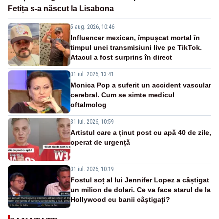
Fetița s-a născut la Lisabona
5 aug. 2026, 10:46
Influencer mexican, împușcat mortal în
timpul unei transmisiuni live pe TikTok.
Atacul a fost surprins în direct
31 iul. 2026, 13:41
Monica Pop a suferit un accident vascular
cerebral. Cum se simte medicul
oftalmolog
31 iul. 2026, 10:59
Artistul care a ținut post cu apă 40 de zile,
operat de urgență
31 iul. 2026, 10:19
Fostul soț al lui Jennifer Lopez a câștigat
un milion de dolari. Ce va face starul de la
Hollywood cu banii câștigați?