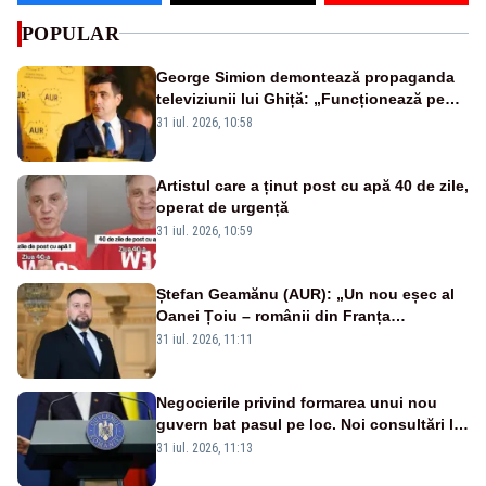
POPULAR
George Simion demontează propaganda
televiziunii lui Ghiță: „Funcționează pe
miliarde luate de la români”
31 iul. 2026, 10:58
Artistul care a ținut post cu apă 40 de zile,
operat de urgență
31 iul. 2026, 10:59
Ștefan Geamănu (AUR): „Un nou eșec al
Oanei Țoiu – românii din Franța
abandonați de propriul minister de
31 iul. 2026, 11:11
externe în fața incendiilor de vegetație!”
Negocierile privind formarea unui nou
guvern bat pasul pe loc. Noi consultări la
Cotroceni, așteptate după mijlocul lunii
31 iul. 2026, 11:13
august -SURSE