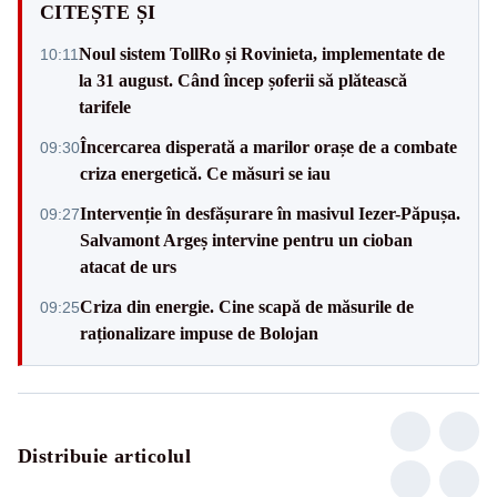
CITEȘTE ȘI
Noul sistem TollRo și Rovinieta, implementate de
10:11
la 31 august. Când încep șoferii să plătească
tarifele
Încercarea disperată a marilor orașe de a combate
09:30
criza energetică. Ce măsuri se iau
Intervenție în desfășurare în masivul Iezer-Păpușa.
09:27
Salvamont Argeș intervine pentru un cioban
atacat de urs
Criza din energie. Cine scapă de măsurile de
09:25
raționalizare impuse de Bolojan
Distribuie articolul