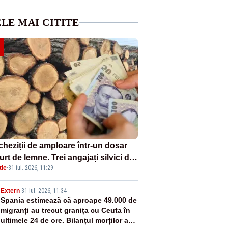
LE MAI CITITE
cheziții de amploare într-un dosar
urt de lemne. Trei angajați silvici din
tie
·
31 iul. 2026, 11:29
ov au fost reținuți, iar 14 persoane
ost duse la audieri
2
Extern
-
31 iul. 2026, 11:34
Spania estimează că aproape 49.000 de
migranți au trecut granița cu Ceuta în
ultimele 24 de ore. Bilanțul morților a