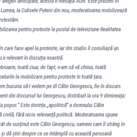
 alegeri anticipate, acesta e mesajul AUR. Este prezent în
Lumea, la Culisele Puterii din nou, moderatoarea mobilizează
protestăm.
ilizarea pentru proteste la postul de televiziune Realitatea
care face apel la proteste, iar din studio îl consiliază un
u e relevant în discuția noastră.
ruarie, toată ziua; de fapt, n-am să vă chinui, toată
elurile la mobilizare pentru proteste în toată țara.
avem bucuria să-l vedem pe dl Călin Georgescu, fie în discurs
ment din discursul lui Georgescu, distribuit la ora 9 dimineața:
la popor.” Este dorința „apolitică” a domnului Călin
civilă, fără nicio relevanță politică. Moderatoarea spune
ât de susținut este Călin Georgescu, oameni care îl strâng în
 și dă știri despre ce se întâmplă cu această persoană