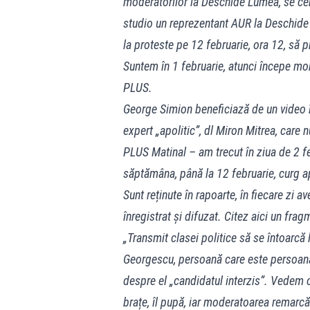
moderatorilor la Deschide Lumea, se cer
studio un reprezentant AUR la Deschide 
la proteste pe 12 februarie, ora 12, să 
Suntem în 1 februarie, atunci începe mob
PLUS.
George Simion beneficiază de un video în 
expert „apolitic”, dl Miron Mitrea, care n
PLUS Matinal – am trecut în ziua de 2 feb
săptămâna, până la 12 februarie, curg ap
Sunt reținute în rapoarte, în fiecare zi 
înregistrat și difuzat. Citez aici un frag
„Transmit clasei politice să se întoarcă 
Georgescu, persoană care este persoană 
despre el „candidatul interzis”. Vedem c
brațe, îl pupă, iar moderatoarea remarcă