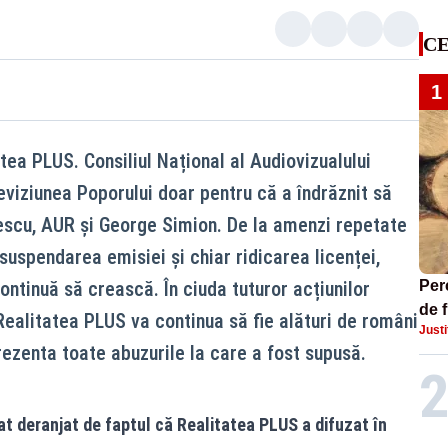
CE
1
atea PLUS. Consiliul Național al Audiovizualului
eviziunea Poporului doar pentru că a îndrăznit să
scu, AUR și George Simion. De la amenzi repetate
uspendarea emisiei și chiar ridicarea licenței,
ntinuă să crească. În ciuda tuturor acțiunilor
Per
de f
Realitatea PLUS va continua să fie alături de români
Justi
Braș
prezenta toate abuzurile la care a fost supusă.
au f
 deranjat de faptul că Realitatea PLUS a difuzat în