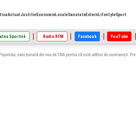
tica
Actual
Justitie
Economie
Locale
Sanatate
Extern
Lifestyle
Sport
atea Sportivă
Radio RFM
Facebook
YouTube