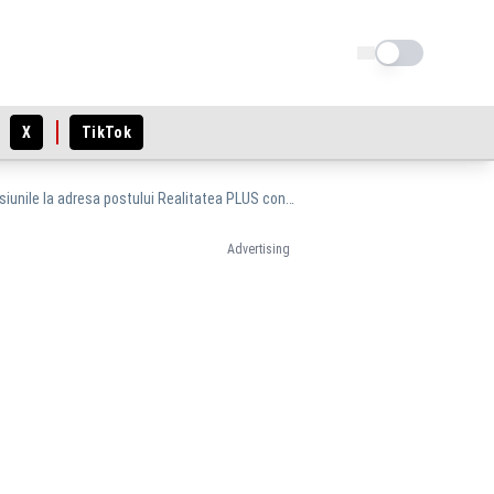
Schimba tema
X
TikTok
Televiziunea Poporului, sancționată din nou de CNA pentru că este alături de suveraniști. Presiunile la adresa postului Realitatea PLUS continuă
Advertising