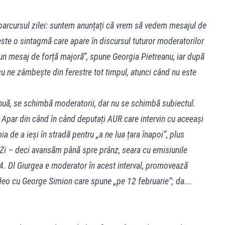
 parcursul zilei: suntem anunțați că vrem să vedem mesajul de
este o sintagmă care apare în discursul tuturor moderatorilor
un mesaj de forță majoră”, spune Georgia Pietreanu, iar după
u ne zâmbește din ferestre tot timpul, atunci când nu este
nuă, se schimbă moderatorii, dar nu se schimbă subiectul.
 Apar din când în când deputați AUR care intervin cu aceeași
a de a ieși în stradă pentru „a ne lua țara înapoi”, plus
de Zi – deci avansăm până spre prânz, seara cu emisiunile
14. Dl Giurgea e moderator în acest interval, promovează
ideo cu George Simion care spune „pe 12 februarie”; da...